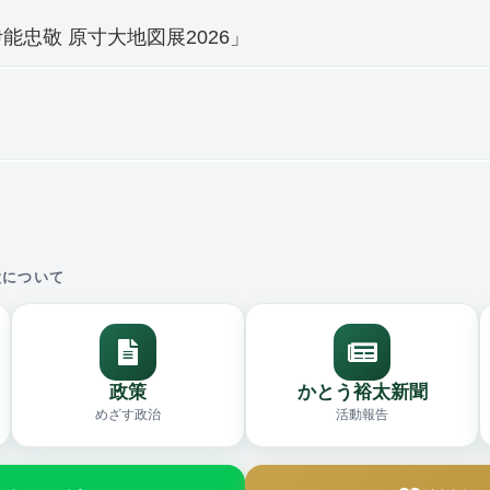
能忠敬 原寸大地図展2026」
太について
政策
かとう裕太新聞
めざす政治
活動報告