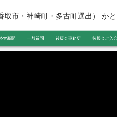
香取市・神崎町・多古町選出） かと
裕太新聞
一般質問
後援会事務所
後援会ご入