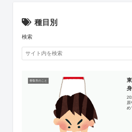
種目別
検索
香取市のこと
2
原
め