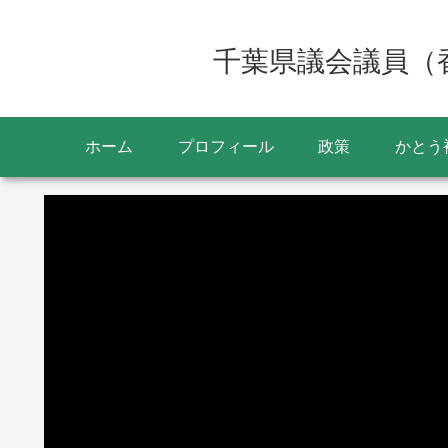
千葉県議会議員（
ホーム
プロフィール
政策
かとう
動
画
プ
レ
ー
ヤ
ー