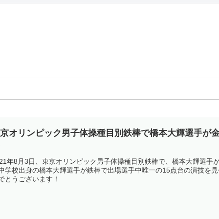
東京オリンピック男子体操種目別鉄棒で橋本大輝選手が
身
021年8月3日、東京オリンピック男子体操種目別鉄棒で、橋本大輝選
中学校出身の橋本大輝選手が鉄棒で出場選手中唯一の15点台の演技を
でとうございます！