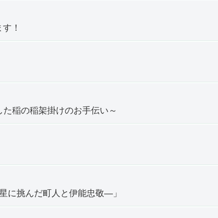
ます！
穫した稲の稲架掛けのお手伝い～
―星に挑んだ町人と伊能忠敬―」