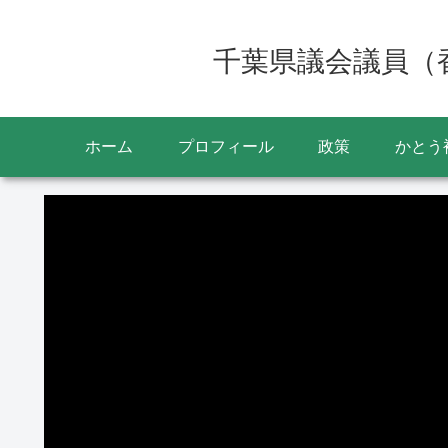
千葉県議会議員（
ホーム
プロフィール
政策
かとう
動
画
プ
レ
ー
ヤ
ー