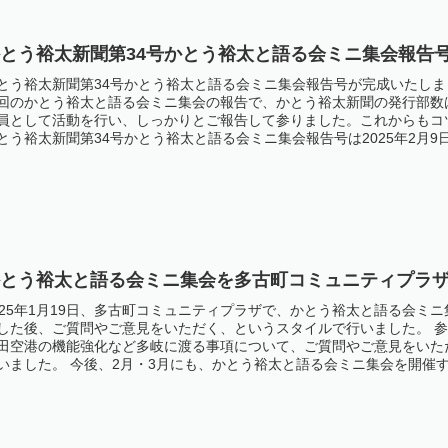
とう裕太新聞第34号かとう裕太と語る会ミニ集会報告号
とう裕太新聞第34号かとう裕太と語る会ミニ集会報告号が完成いたしま
回のかとう裕太と語る会ミニ集会の報告で、かとう裕太新聞の発行部数
員として活動を行い、しっかりとご報告して参りました。これからもコ
とう裕太新聞第34号かとう裕太と語る会ミニ集会報告号は2025年2月
たら幸いです。
かとう裕太と語る会ミニ集会を多古町コミュニティプラ
025年1月19日、多古町コミュニティプラザで、かとう裕太と語る会ミ
した後、ご質問やご意見をいただく、というスタイルで行いました。 
田空港の機能強化など多岐に渡る事項について、ご質問やご意見をいた
いました。 今後、2月・3月にも、かとう裕太と語る会ミニ集会を開催
いたします。 かとう裕太と語る会ミニ集会は参加費無料、事前申込