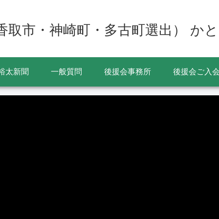
香取市・神崎町・多古町選出） かと
裕太新聞
一般質問
後援会事務所
後援会ご入