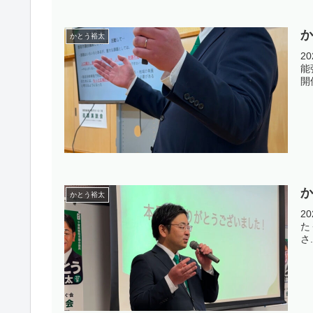
かとう裕太
2
能
開
か
かとう裕太
2
た
さ.