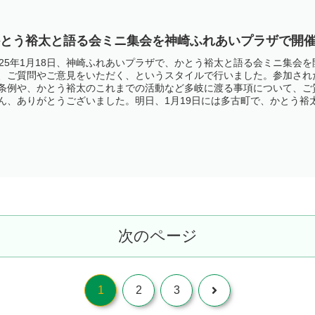
かとう裕太と語る会ミニ集会を神崎ふれあいプラザで開
025年1月18日、神崎ふれあいプラザで、かとう裕太と語る会ミニ集
、ご質問やご意見をいただく、というスタイルで行いました。参加され
条例や、かとう裕太のこれまでの活動など多岐に渡る事項について、ご
ん、ありがとうございました。明日、1月19日には多古町で、かとう
う裕太と語る会ミニ集会は参加費無料、事前申込不要ですので、お気軽
次のページ
次
1
2
3