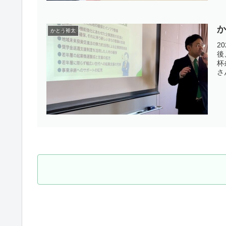
かとう裕太
2
後
杯
さ
と