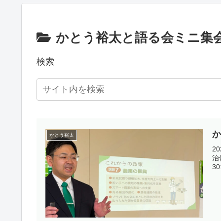
かとう裕太と語る会ミニ集
検索
かとう裕太
2
治
3