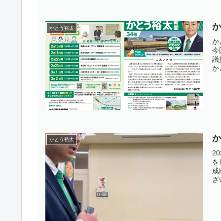
か
かとう裕太
か
今
議
か
し
かとう裕太
2
を
成
ざ