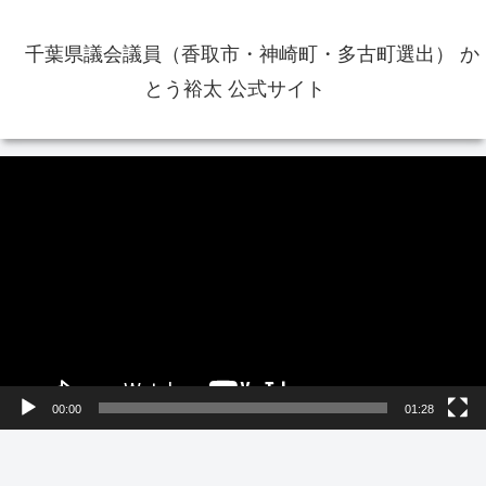
千葉県議会議員（香取市・神崎町・多古町選出） か
とう裕太 公式サイト
動
画
プ
レ
ー
ヤ
ー
00:00
01:28