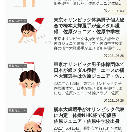
ルを獲得しました。佐原ジュニア体操ク
ラブ・佐原中学校出身の橋本大輝選手が
2021.08.03
鉄棒で出場選手中唯一の15点台の演技を
見せてくれました。個人総合に引き続い
東京オリンピック体操男子個人総
香取市のこと
ての金メダル、おめでとうございます！
合で橋本大輝選手が金メダル獲
得 佐原ジュニア・佐原中学校出
身
東京オリンピック体操男子個人総合で、
佐原ジュニア体操クラブ・佐原中学校出
身の橋本大輝選手が金メダルを獲得しま
した。おめでとうございます！3種目めの
2021.07.28
つり輪の点数が伸びなかった時には、少
し心配でしたが、5種目目の平行棒で勢い
東京オリンピック男子体操団体で
香取市のこと
を取り戻し、鉄棒でも高得点をマークし
日本が銀メダル獲得 エースの橋
て優勝しました。
本大輝選手は佐原ジュニア・佐原
中学校出身
2021年7月26日、東京オリンピック男子
体操団体で、日本が銀メダルを獲得しま
した。佐原ジュニア体操クラブ・佐原中
学校出身の橋本大輝選手がエースとして
2021.07.26
素晴らしい演技を見せてくれました。1位
のロシアオリンピック委員会とは0.103ポ
橋本大輝選手がオリンピック代表
香取市のこと
イントの僅差での2位となり、悔しさもあ
に内定 体操NHK杯で初優勝
ると思いますが、銀メダル獲得おめでと
佐原ジュニア・佐原中学校出身
うございます。橋本選手はこの後行われ
る個人総合や種目別でのメダルも期待さ
2021年5月16日、長野市で行われた体操
れます。