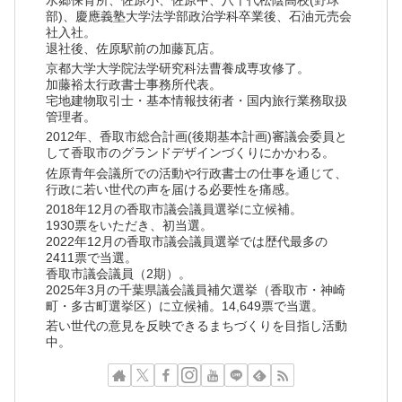
部)、慶應義塾大学法学部政治学科卒業後、石油元売会
社入社。
退社後、佐原駅前の加藤瓦店。
京都大学大学院法学研究科法曹養成専攻修了。
加藤裕太行政書士事務所代表。
宅地建物取引士・基本情報技術者・国内旅行業務取扱
管理者。
2012年、香取市総合計画(後期基本計画)審議会委員と
して香取市のグランドデザインづくりにかかわる。
佐原青年会議所での活動や行政書士の仕事を通じて、
行政に若い世代の声を届ける必要性を痛感。
2018年12月の香取市議会議員選挙に立候補。
1930票をいただき、初当選。
2022年12月の香取市議会議員選挙では歴代最多の
2411票で当選。
香取市議会議員（2期）。
2025年3月の千葉県議会議員補欠選挙（香取市・神崎
町・多古町選挙区）に立候補。14,649票で当選。
若い世代の意見を反映できるまちづくりを目指し活動
中。