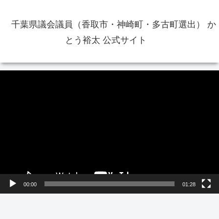
千葉県議会議員（香取市・神崎町・多古町選出） か
とう裕太 公式サイト
動
画
プ
レ
ー
ヤ
ー
00:00
01:28