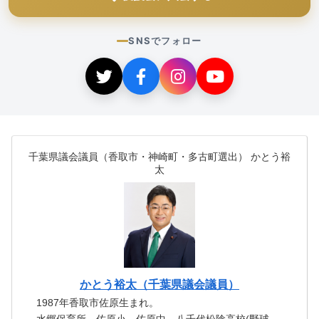
SNSでフォロー
千葉県議会議員（香取市・神崎町・多古町選出） かとう裕
太
かとう裕太（千葉県議会議員）
1987年香取市佐原生まれ。
水郷保育所、佐原小、佐原中、八千代松陰高校(野球