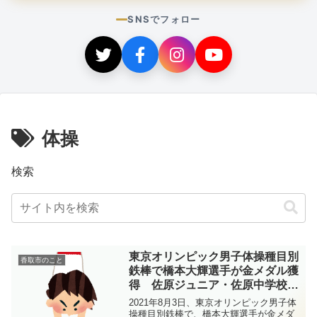
SNSでフォロー
体操
検索
東京オリンピック男子体操種目別
香取市のこと
鉄棒で橋本大輝選手が金メダル獲
得 佐原ジュニア・佐原中学校出
身
2021年8月3日、東京オリンピック男子体
操種目別鉄棒で、橋本大輝選手が金メダ