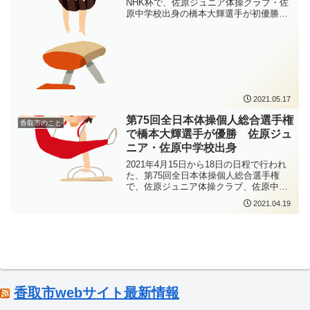
NHK杯で、佐原ジュニア体操クラブ・佐
原中学校出身の橋本大輝選手が初優勝を
飾りました。オリンピック代表の選考を
兼ねたNHK杯は先月開催された全日本選
手権の得点を持ち越して行われ、全日本
選手権で優勝した橋本大輝選手が大接戦
を制し、2位の萱和磨選手とともに東京オ
リンピックの男子体操団体の代表に内定
しました。
2021.05.17
第75回全日本体操個人総合選手権
香取市のこと
で橋本大輝選手が優勝 佐原ジュ
ニア・佐原中学校出身
2021年4月15日から18日の日程で行われ
た、第75回全日本体操個人総合選手権
で、佐原ジュニア体操クラブ、佐原中学
校出身の橋本大輝選手が男子個人総合決
2021.04.19
勝で初優勝を飾りました。予選では7位と
苦しみましたが、決勝では2019年世界選
手権金メダルのスコア88.772点に近い
88.532点の高スコアを獲得しての逆転優
勝となりました。優勝おめでとうござい
ます！
香取市webサイト最新情報