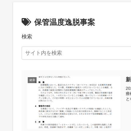
保管温度逸脱事案
検索
健康
2
療
と