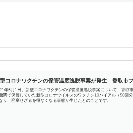
新型コロナワクチンの保管温度逸脱事案が発生 香取市
021年6月1日、新型コロナワクチンの保管温度逸脱事案について、香
機関で保管していた新型コロナウイルスのワクチン10バイアル（50回
なり、廃棄せざるを得なくなる事態が生じたとのことです。