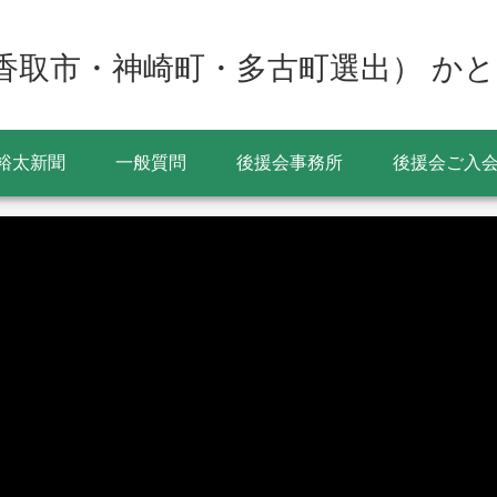
香取市・神崎町・多古町選出） かと
裕太新聞
一般質問
後援会事務所
後援会ご入