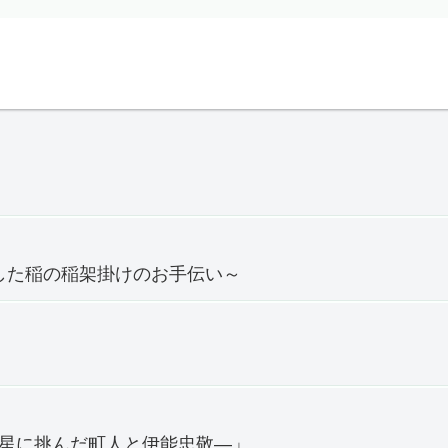
穫した稲の稲架掛けのお手伝い～
―星に挑んだ町人と伊能忠敬―」