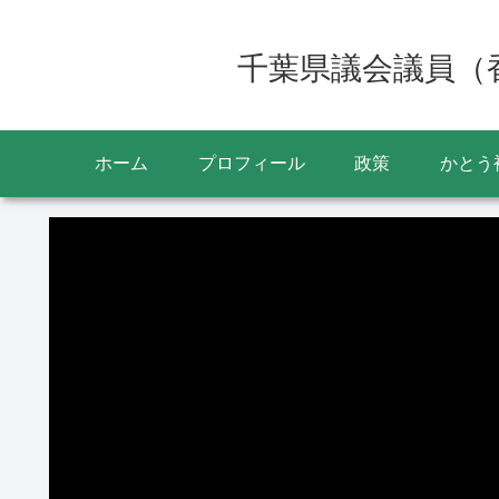
千葉県議会議員（
ホーム
プロフィール
政策
かとう
動
画
プ
レ
ー
ヤ
ー