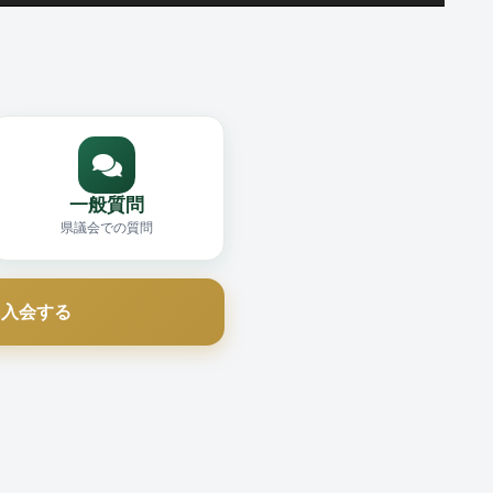
一般質問
県議会での質問
に入会する