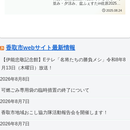
並み・夕涼み、盆ふぇすたin佐原2025に
伺いました。カラオケバトルin橘ふれあ
2025.08.24
い公園ではたくさんの方々がカラオケの
採点に挑戦され、普段の練習の成果を発
揮されていました。みなさんカラオケが
お好きで、楽しまれていらっしゃるのを
感じました。素敵な歌声をありがとうご
ざいました。夕方は栗源の夏まつりに伺
いました。毎年伺っていますが、いつも
近くの駐車場は満車になってしまいます
香取市webサイト最新情報
ね。今年は栗源郵便局の駐車場にようや
く空きを見つけて、停めて会場へ向かい
ました。会場のステージでは栗源保育所
【伊能忠敬記念館】Eテレ「名将たちの勝負メシ」令和8年8
のみなさんが、かわいい神輿を担いでい
月13日（木曜日）放送！
らっしゃいました。ダンスもたくさん練
習されたと思いますが、みなさん頑張っ
て踊っていました。会場には出店なども
2026年8月8日
たくさん出ており、楽しませていただき
ました。夜は、さわら・町並み・夕涼
可燃ごみ専用袋の臨時措置の終了について
み、盆ふぇすたin佐原2025に伺いまし
た。夢灯ろう流しも行われており、灯ろ
うが小野川を流れて幻想的な空間を味わ
2026年8月7日
うことができました。8月も下旬に入り、
各地でイベントが開催されており、たく
香取市地域おこし協力隊活動報告会を開催します！
さんの方々にお声がけをいただき、貴重
なご意見をいただきます。そういったご
2026年8月7日
意見をしっかりと受け止めて、課題を解
決するために活動をしてまいりたいと思