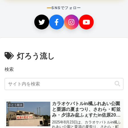
SNSでフォロー
灯ろう流し
検索
カラオケバトルin橘ふれあい公園
かとう裕太
と栗源の夏まつり、さわら・町並
み・夕涼み盆ふぇすたin佐原2025
に伺いました
2025年8月23日は、カラオケバトルin橘ふ
れあい公園と栗源の夏祭り、さわら・町