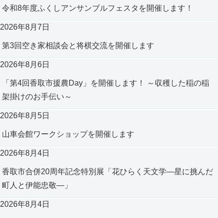
います。9月5日から始まる予定の令和7年
令和8年度ふくしアンサンブルフェスタを開催します！
9月定例県議会に向けて準備も始まってい
ますので、しっかりと備えて定例県議会
2026年8月7日
に臨みたいと思います。
第3回空き家相談会と将棋交流を開催します
2026年8月6日
「第4回香取市援農Day」を開催します！ ～収穫した稲の稲
架掛けのお手伝い～
2026年8月5日
山車会館ワークショップを開催します
2026年8月4日
香取市合併20周年記念特別展「花ひらく天文学―星に挑んだ
町人と伊能忠敬―」
2026年8月4日