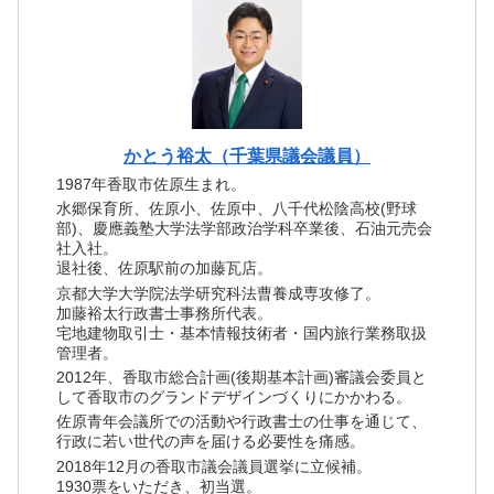
かとう裕太（千葉県議会議員）
1987年香取市佐原生まれ。
水郷保育所、佐原小、佐原中、八千代松陰高校(野球
部)、慶應義塾大学法学部政治学科卒業後、石油元売会
社入社。
退社後、佐原駅前の加藤瓦店。
京都大学大学院法学研究科法曹養成専攻修了。
加藤裕太行政書士事務所代表。
宅地建物取引士・基本情報技術者・国内旅行業務取扱
管理者。
2012年、香取市総合計画(後期基本計画)審議会委員と
して香取市のグランドデザインづくりにかかわる。
佐原青年会議所での活動や行政書士の仕事を通じて、
行政に若い世代の声を届ける必要性を痛感。
2018年12月の香取市議会議員選挙に立候補。
1930票をいただき、初当選。