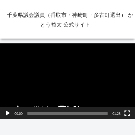
千葉県議会議員（香取市・神崎町・多古町選出） か
とう裕太 公式サイト
動
画
プ
レ
ー
ヤ
ー
00:00
01:28