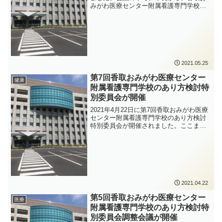
みがわ医療センター附属看護専門学校の
閉校の手続きを行わないことを決定した
との報告がありました。理由としては、
今後予定されている香取おみがわ医療セ
ンターの地方独立行政法人化にあたっ
て、理事長の候補者となった方が看護専
門学校の運営に興味をお持ちであり、い
ろいろなご提案等もあったことから、香
2021.05.25
取市単独で閉校の判断はせず、地方独立
行政法人の運営のもとで存続を目指して
第7回香取おみがわ医療センター
健康
検討していく、といったことなどが挙げ
附属看護専門学校のあり方検討特
られていました。
別委員会が開催
2021年4月22日に第7回香取おみがわ医療
センター附属看護専門学校のあり方検討
特別委員会が開催されました。ここまで
の特別委員会で、様々な項目について調
査・検討してきましたが、それらについ
てはここで一区切りというかたちになり
ました。今後はこれまでとは少し違った
視点から調査を進めていく予定です。
2021.04.22
第5回香取おみがわ医療センター
医療
附属看護専門学校のあり方検討特
別委員会調整会議が開催