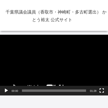
千葉県議会議員（香取市・神崎町・多古町選出） か
とう裕太 公式サイト
動
画
プ
レ
ー
ヤ
ー
00:00
01:28