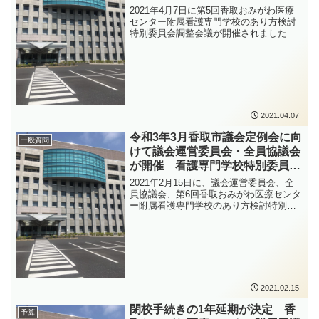
2021年4月7日に第5回香取おみがわ医療
センター附属看護専門学校のあり方検討
特別委員会調整会議が開催されました。
次回の香取おみがわ医療センター附属看
護専門学校のあり方検討特別委員会に向
けて、日程や今後の議論の方向性につい
て話し合いました。
2021.04.07
令和3年3月香取市議会定例会に向
一般質問
けて議会運営委員会・全員協議会
が開催 看護専門学校特別委員会
も
2021年2月15日に、議会運営委員会、全
員協議会、第6回香取おみがわ医療センタ
ー附属看護専門学校のあり方検討特別委
員会が開催されました。2月22日から開催
予定の令和3年3月香取市議会定例会に向
けての準備が本格的にスタートしたかた
ちになります。かとう裕太は今回も一般
質問を行う予定で、3月3日13時ごろから
登壇して一般質問を行います。
2021.02.15
閉校手続きの1年延期が決定 香
予算