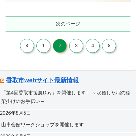
次のページ
前
次
1
2
3
4
へ
へ
香取市webサイト最新情報
「第4回香取市援農Day」を開催します！ ～収穫した稲の稲
架掛けのお手伝い～
2026年8月5日
山車会館ワークショップを開催します