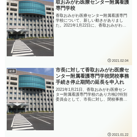
取おみがわ医療センター附属看護
専門学校
香取おみがわ医療センター附属看護専門
学校について、新しい動きがありまし
た。2021年1月22日に、香取おみがわ医
療センター附属看護専門学校のあり方検
討特別委員会として、市長に対し、閉校
事務手続きの停止期間を延長していただ
くよう申入書を提出いたしました。市長
からその申入書に対する回答があり、香
取おみがわ医療センター附属看護専門学
校の閉校手続きにおける学生募集中止に
2021.02.04
ついて、1年延期する対応をとる、という
ことでした。
市長に対して香取おみがわ医療セ
健康
ンター附属看護専門学校閉校事務
手続き停止期間の延長を申入れ
2021年1月21日、香取おみがわ医療セン
ター附属看護専門学校のあり方検討特別
委員会として、市長に対し、閉校事務手
続きの停止期間を延長していただくよう
申入書を提出いたしました。かとう裕太
は副委員長として申入書の提出に立ち会
いました。
2021.01.22