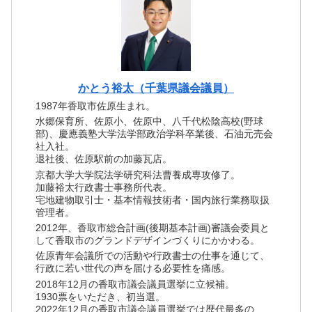
かとう裕太（千葉県議会議員）
1987年香取市佐原生まれ。
水郷保育所、佐原小、佐原中、八千代松陰高校(野球
部)、慶應義塾大学法学部政治学科卒業後、石油元売会
社入社。
退社後、佐原駅前の加藤瓦店。
京都大学大学院法学研究科法曹養成専攻修了。
加藤裕太行政書士事務所代表。
宅地建物取引士・基本情報技術者・国内旅行業務取扱
管理者。
2012年、香取市総合計画(後期基本計画)審議会委員と
して香取市のグランドデザインづくりにかかわる。
佐原青年会議所での活動や行政書士の仕事を通じて、
行政に若い世代の声を届ける必要性を痛感。
2018年12月の香取市議会議員選挙に立候補。
1930票をいただき、初当選。
2022年12月の香取市議会議員選挙では歴代最多の