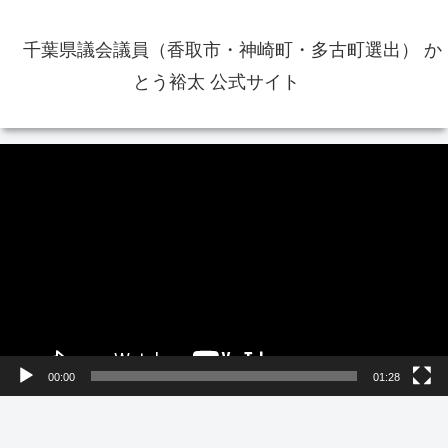
千葉県議会議員（香取市・神崎町・多古町選出） か
とう裕太 公式サイト
動
画
プ
レ
ー
ヤ
ー
00:00
01:28