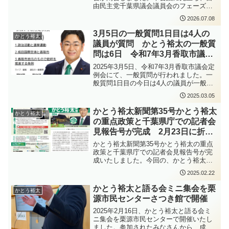
由民主党千葉県議会議員会のフェーズフ
リー政策推進議員連盟総会が開催されま
2026.07.08
した。フェーズフリーとは、日常時と災
害時を分けて考えるのではなく、普段か
3月5日の一般質問1日目は4人の
かとう裕太
ら使うものやサービス、施設などを、災
議員が質問 かとう裕太の一般質
害時にも役立つ形にしていこうという考
問は6日 令和7年3月香取市議会
え方です。千葉県は、台風・豪雨・地震
など、さまざまな災害への備えが必要な
定例会
2025年3月5日、令和7年3月香取市議会定
地域です。災害時のためだけに特別な備
例会にて、一般質問が行われました。一
えをするのではなく、日常生活や地域づ
般質問1日目の今日は4人の議員が一般質
くりの中に防災の視点を取り入れていく
問を行いました。かとう裕太は3月6日の1
ことは、県民の安心・安全を守る上で大
2025.03.05
番目で10時から登壇して一般質問を行う
変重要だと考えています。その後、本会
予定です。議会はインターネット中継も
かとう裕太新聞第35号かとう裕太
議では総括審議、討論、採決が行われ、
かとう裕太
されていますし、録画も観られますの
知事提出の22件の議案が可決・承認・同
の重点政策と千葉県庁での記者会
で、そちらでもご覧いただけます。過去
意されました。今回の定例会では、条例
見報告号が完成 2月23日に折込
の議会の録画もご覧いただけます。
改正、契約案件、補正予算、人事案件な
予定
かとう裕太新聞第35号かとう裕太の重点
ど、県政運営に関わる重要な議案につい
政策と千葉県庁での記者会見報告号が完
て審議が行われました。議会での議論を
成いたしました。今回の、かとう裕太の
通じて、県政発展につながるよう、引き
重点政策と千葉県庁での記者会見報告
続きしっかりと取り組んでまいります。
2025.02.22
で、かとう裕太新聞の発行部数は累計88
また、本会議では武田正光議長が辞任さ
万部を超えました。初当選から約6年間市
れ、議長選挙が行われました。その結
かとう裕太と語る会ミニ集会を栗
かとう裕太
議会議員として活動を行い、しっかりと
果、自民党の宍倉登議員が新たに千葉県
源市民センターさつき館で開催
ご報告して参りました。これからもコツ
議会議長に選任されました。新たな議会
コツと活動を積み重ね、ご報告を継続し
体制のもと、県議会としての役割を果た
2025年2月16日、かとう裕太と語る会ミ
て参ります。かとう裕太新聞第35号かと
していくことになります。そして、私、
ニ集会を栗源市民センターで開催いたし
う裕太の重点政策と千葉県庁での記者会
かとう裕太は、所属する総合企画企業常
ました。参加されたみなさんから、成田