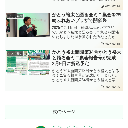
見報告号は2025年2月23日の新聞に折込
任委員会において副委員長に選任されま
空港の機能強化や農業政策など、質問や
2025.02.16
予定です。お手にとってお読みいただけ
した。総合企画企業常任委員会は、県政
ご意見等をいただきました。ありがとう
ましたら幸いです。
全体の方向性に関わる総合企画部、人事
ございます。次回は2月22日土曜日に山田
かとう裕太と語る会ミニ集会を神
かとう裕太
委員会、そして企業局を所管する委員会
公民館講義室で開催する予定です。是非
崎ふれあいプラザで開催🎤
です。成田空港周辺地域の発展、人口減
ご参加ください。
少対策、広域連携、県営水道をはじめと
2025年2月15日、神崎ふれあいプラザ
する県民生活・産業基盤など、千葉県の
で、かとう裕太と語る会ミニ集会を開催
将来に関わる重要なテーマを扱います。
いたしました😊参加されたみなさんか
副委員長という役割をいただいたこと
ら、ご質問やたくさんの激励をいただき
2025.02.15
に、身の引き締まる思いです。委員会で
ました。ありがとうございます😊明日16
の議論がより充実したものとなるよう努
日は栗源市民センターで開催する予定で
かとう裕太新聞第34号かとう裕太
めるとともに、香取市・神崎町・多古町
かとう裕太
す。是非ご参加くださ...
と語る会ミニ集会報告号が完成
をはじめとする地域の声を県政にしっか
りと届けてまいります。6月定例県議会は
2月9日に折込予定
閉会しましたが、県政の課題は日々続い
かとう裕太新聞第34号かとう裕太と語る
ています。県民のみなさまの暮らしに直
会ミニ集会報告号が完成いたしました。
結する課題について、これからも一つひ
かとう裕太新聞第34号かとう裕太と語る
とつ丁寧に取り組んでまいります。
会報告号今回のかとう裕太と語る会ミニ
2025.02.06
集会の報告で、かとう裕太新聞の発行部
数は累計85万部を超えました。初当選か
ら約6年間市議会議員として活動を行い、
しっかりとご報告して参りました。これ
からもコツコツと活動を積み重ね、ご報
次のページ
告を継続して参ります。かとう裕太新聞
第34号かとう裕太と語る会ミニ集会報告
号は2025年2月9日の新聞に折込予定で
す。お手にとってお読みいただけました