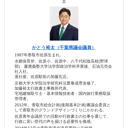
太
かとう裕太（千葉県議会議員）
1987年香取市佐原生まれ。
水郷保育所、佐原小、佐原中、八千代松陰高校(野球
部)、慶應義塾大学法学部政治学科卒業後、石油元売会
社入社。
退社後、佐原駅前の加藤瓦店。
京都大学大学院法学研究科法曹養成専攻修了。
加藤裕太行政書士事務所代表。
宅地建物取引士・基本情報技術者・国内旅行業務取扱
管理者。
2012年、香取市総合計画(後期基本計画)審議会委員と
して香取市のグランドデザインづくりにかかわる。
佐原青年会議所での活動や行政書士の仕事を通じて、
行政に若い世代の声を届ける必要性を痛感。
2018年12月の香取市議会議員選挙に立候補。