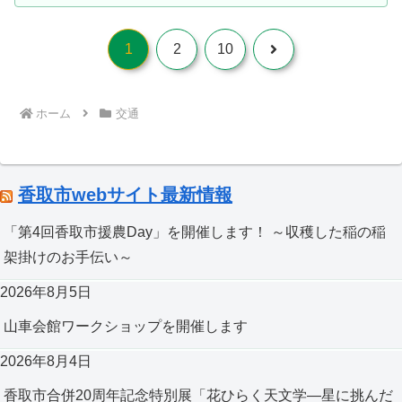
することが期待されます。成田空港や羽
要となります。千葉県EVカーシェアリン
ずに、『ＥＴＣ/サポート』又は『サポー
田空港が利用できない場合の「第3の空
グ会員登録サイト脱炭素化推進はもちろ
ト』と表示されたレーンを通行し、一旦
港」としてのリダンダンシー（冗長性）
ん、電気自動車ってどんな感じなのかと
停止して現地の案内や係員の指示に従っ
の確保などの面でも、大変重要だと考え
次
1
2
10
いうお試しのためにもご活用いただけれ
てください、とのことです。また、設備
ます。今回の視察を通じて、茨城空港
ばと思います。From August 2, 2025 to
点検等によるＥＴＣレーン閉鎖時は、Ｅ
は、単に航空需要に対応する施設という
March 29, 2026, a pilot project for EV car
ＴＣ車もサポートレーンをご利用くださ
へ
だけでなく、地域の発展や広域交通ネッ
sharing using Chiba Prefecture vehicles
い。「ETC専用」の標識も設置されます
トワークの中で大きな役割を担う存在で
will be carried out at the Katori Chiba
ホーム
交通
インターチェンジ付近の高速道路本線や
あると感じました。千葉県においても、
Prefecture Office
一般道には、「ETC専用」とわかる標識
成田空港のさらなる機能強化、圏央道や
Complex.https://www.pref.chiba.lg.jp/ontai
が設置されるため、ドライバーは事前に
東関東自動車道などの道路ネットワーク
/press/2025/ev-carsharing.htmlOn
確認が可能です。詳しい利用方法や今後
整備、そして空港周辺地域の発展を一体
weekdays, the two Nissan Sakura electric
のETC専用化の予定は、NEXCO東日本の
的に考えていくことが重要です。今後
vehicles are used as official vehicles of
公式サイト「ドラぷら」でご確認くださ
も、近隣県の取り組みからも学びなが
香取市webサイト最新情報
Chiba Prefecture, but on Saturdays,
い。
ら、香取地域、そして千葉県の発展につ
Sundays, and national holidays, they will
https://www.driveplaza.com/etc/etc_guide
ながる交通インフラ整備、空港政策、地
be available for rental to tourists and local
/etc_only_station/
「第4回香取市援農Day」を開催します！ ～収穫した稲の稲
域振興にしっかりと取り組んでまいりま
residents.The project aims not only to
す。
give people an opportunity to experience
架掛けのお手伝い～
EVs casually, but also to achieve a
“zero‑carbon drive.”At the parking area, a
2026年8月5日
solar carport (a carport equipped with
solar panels), two standard charging
units, and a storage battery have been
山車会館ワークショップを開催します
installed.By charging with renewable
energy and driving without emitting CO₂,
2026年8月4日
the project seeks to demonstrate
sustainable transportation.Usage fee:
香取市合併20周年記念特別展「花ひらく天文学―星に挑んだ
¥220 per 15 minutesMinimum usage time: