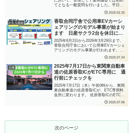
において、登壇して千葉県議会では初め
機能を確保しつつ、「旅客も航空会社も
質問と、たくさんの質問をさせていただ
てとなる一般質問を行いました。平日昼
使いやすいコンパクトな空港」という茨
きました。いつものように後日まとめて
間のご多用の中、また、足元の悪い中、
城空港のメリットを維持するという方向
報告させていただきます。総合企画企業
2026.02.25
県議会まで傍聴にお越しいただいたみな
性は、大変重要だと感じました。茨城空
常任委員会終了後、常任委員会の県内調
さん、ありがとうございました。また、
港は、無料駐車場からターミナル、そし
香取合同庁舎で公用車EVカーシ
査として、最近竣工した企業局の新庁舎
かとう裕太
インターネット中継でご覧いただいたみ
て搭乗までの距離が非常に短い空港で
を視察させていただきました。新庁舎は
ェアリングのモデル事業が始まり
なさん、ありがとうございました。大変
す。開業当時、国内線と国際線を備えた
一部知事部局のフロアも含まれますが、
ます 日産サクラ2台を休日にカ
力になりました。今回は6項目について伺
空港としては日本で最もコンパクトな空
現在千葉県庁からは少し離れたところに3
いました。千葉県の施策や課題はもちろ
港であった、というお話も伺いました
ーシェア
2025年8月2日から2026年3月29日まで、
箇所ほどに分かれている企業局の庁舎を
ん、香取市・神崎町・多古町の課題につ
が、実際に視察してみると、駐車場から
香取合同庁舎において公用車EVカーシェ
県庁の近くの1箇所にまとめる庁舎となり
いてもお話しさせていただきました。い
飛行機に搭乗するまでの動線が非常に短
アリングのモデル事業が行われます。
ます。防災・災害対応の面も考慮して建
ろいろな課題がありますが、熊谷知事を
く、利用者にとってわかりやすく、使い
https://www.pref.chiba.lg.jp/ontai/press/20
てられており、県営水道等生活インフラ
はじめ、執行部のみなさんにしっかりと
やすい空港であることを実感しました。
2025.07.24
25/ev-carsharing.html平日は公用車として
も所管する企業局の庁舎として災害にも
受け止めていただき、ご答弁いただきま
一方で、利用者数が増えれば、保安検
使われている電気自動車、日産サクラ2台
強い建物となっていました。中に入ると
2025年7月17日から東関東自動車
した。いつも通り量が多くて早口になっ
査、手荷物受け取り、待合スペース、飲
交通
を、土曜日、日曜日、祝日には観光客や
新築の香りが漂い、新しい什器が入った
てしまいましたが、時間内に予定してい
道の佐原香取ICがETC専用に 通
食・物販、駐車場など、さまざまな面で
住民の方に貸出をするサービスになりま
執務室は基本的にフリーアドレスになっ
た質問や要望ができて、ホッとしていま
新たな課題も生じます。コンパクトさと
行前にチェックを
す。EVに気軽に触れていただくことを見
ており、働きやすい職場環境を整えよう
す。いつものように、後日一般質問の内
いう強みを維持しながら、どのように機
込むほか、駐車場にはソーラーカーポー
とされているのがわかりました。現在引
2025年7月17日（木）午前0時から、東関
容をまとめてご報告いたします。来週は
能強化を進めていくのか、今後の検討に
ト（太陽光発電ができる車庫）や普通充
越し作業中で、稼働開始はもう少し先に
東自動車道の佐原香取ICが、ETC専用料
また予算委員会において登壇して質問を
大変注目しています。さらに、茨城空港
電器2基、蓄電池を導入して、再生可能エ
なるようですが、企業局のみなさんと今
金所に変わります。 佐原香取ICのETC専
いたします。しっかりと質問できるよ
へのアクセスという点では、東関東自動
ネルギー電力を充電し走行することによ
まで以上にお話ししやすい環境になるの
用化はいつから？実施日：2025年7月17
う、準備をして臨みたいと思います。
車道の整備も大きなポイントです。現
って、CO2を排出しない「ゼロカーボ
ではないかなと思います。
2025.07.06
日（木）午前0時〜場所：東関東自動車
在、鉾田・潮来間31kmは工事中で、令和
ン・ドライブ」の実現を目指すというこ
道 佐原香取インターチェンジ（千葉県
8年度の開通が見込まれており、行方ICか
とです。利用料金は15分220円で、利用時
香取市）同日には、埼玉県の関越自動車
ら鉾田IC間については令和8年度半ばの開
間は30分以上から15分単位で予約可能と
道の嵐山小川ICも同様にETC専用になり
通を目指すとされています。この区間が
いうことです。その他に月会費480円
ます。ETC車以外は通れない？注意点と
開通すれば、香取地域を含めた千葉県側
（480円分の無料利用分を含む）がかかり
次のページ
対処方法ETCカードの未挿入や車載器未
から茨城空港へのアクセスは大きく向上
ます。利用には専用サイトから登録が必
搭載の車でご利用された場合は、後退せ