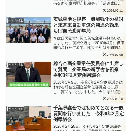
備促進期成同盟定期総会」「県道成田小
見川鹿島港線整備促進協議会通常総会」
2026.07.11
の3つの総会が合同で開催され、出席いた
しました。総会では、令和7年度の事業報
茨城空港を視察 機能強化の検討
かとう裕太
告・決算、令和8年度の事業計画・予算な
と東関東自動車道の開通の効果
どについて審議が行われ、各路線の整備
ちば自民党青年局
促進に向けて関係自治体が引き続き連携
して取り組んでいくことを確認しまし
ちば自民党青年局で茨城空港を視察いた
た。 現在進められている成田空港第2の
しました。茨城空港は、2010年3月に供用
開港プロジェクトを着実に地域の発展に
開始された空港で、開港当初は年間約20
つなげるためには、空港だけでなく、そ
万人の利用であったところ、2025年度に
の周辺道路の整備も一体的に進めていく
2026.07.09
は過去最多の利用となり、ターミナルビ
ことが不可欠です。道路ネットワークの
ル供用当初に想定していた年間利用者数
総合企画企業常任委員会に出席し
充実は、企業立地や観光振興、物流の効
かとう裕太
81万人を上回りました。実際に現地を視
率化に加え、災害時の緊急輸送や救急医
て質問 企業局の新庁舎を視察
察して、茨城空港が当初の想定を超える
療を支えるためにも重要な役割を担って
令和8年2月定例県議会
利用実績をあげていること、そして今後
います。香取市・神崎町・多古町をはじ
のさらなる需要増加に対応するため、機
2026年3月9日、令和8年2月定例県議会に
めとする地域の発展のためにも、これら
能強化の検討が進められていることなど
おける総合企画企業常任委員会に出席
の道路整備は重要な課題です。今後も県
の説明を受けました。現在のターミナル
し、質問をいたしました。今回は2月定例
議会議員として、国や県、沿線自治体、
ビルは、国内線・国際線それぞれ1時間に
県議会で来年度予算の他、補正予算等の
関係機関と連携しながら、一日も早い整
最大1便を受け入れることを前提に整備さ
2026.03.10
議案の審査も行い、その後にエアポート
備の実現に向けて取り組んでまいりま
れており、2便以上の同時対応には課題が
シティの名称がSORATO NRT（ソラトナ
す。
千葉県議会では初めてとなる一般
あります。そのため、茨城県ではターミ
かとう裕太
リタ）に決まり、そのブランド資産の活
ナルビルの拡張や最新検査機器の導入な
質問を行いました 令和8年2月定
用方法や、公共交通の運転手さんの確保
どについて検討を進めています。色々な
例県議会
について質問を行いました。令和8年2月
検討がされているようですが、2便以上が
定例県議会では、一般質問に予算委員会
2026年2月25日、令和8年2月定例県議会
同時に円滑かつ安全に出到着できる空港
での質問、総合企画企業常任委員会での