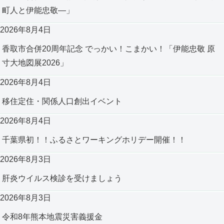
30 minutesReservations available in
町人と伊能忠敬―」
15‑minute incrementsMonthly
membership fee: ¥480 (includes ¥480
worth of free usage)To use the service,
2026年8月4日
you need to register through the
dedicated website.We encourage
香取市合併20周年記念 でっかい！こまかい！「伊能忠敬 原
everyone to take advantage of this
service, not only to promote
寸大地図展2026」
decarbonization but also to try out what it
feels like to drive an electric vehicle.
2026年8月4日
移住定住・関係人口創出イベント
2026年8月4日
千葉県初！！ふるさとワーキングホリデー開催！！
2026年8月3日
肝炎ウイルス検診を受けましょう
2026年8月3日
令和8年熊本地震災害義援金