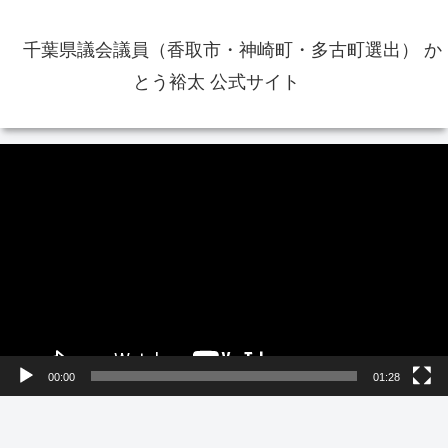
千葉県議会議員（香取市・神崎町・多古町選出） か
とう裕太 公式サイト
動
画
プ
レ
ー
ヤ
ー
00:00
01:28