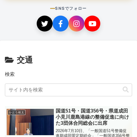
SNSでフォロー
交通
検索
国道51号・国道356号・県道成田
かとう裕太
小見川鹿島港線の整備促進に向け
た3団体合同総会に出席
2026年7月10日、「一般国道51号整備促
進期成同盟定期総会」「一般国道356号整