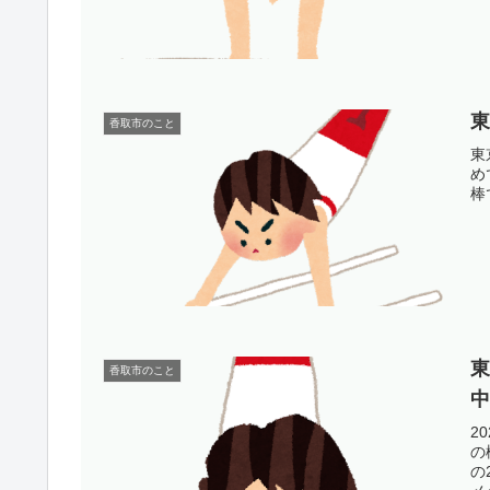
香取市のこと
東
め
棒
香取市のこと
2
の
の