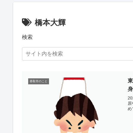
橋本大輝
検索
香取市のこと
2
原
め