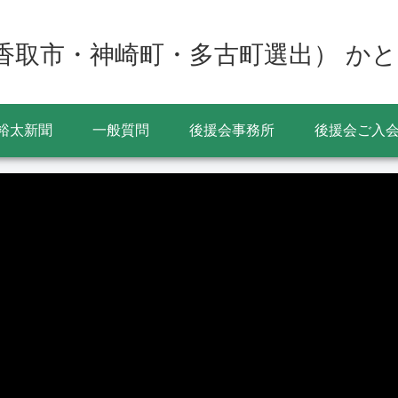
香取市・神崎町・多古町選出） かと
裕太新聞
一般質問
後援会事務所
後援会ご入