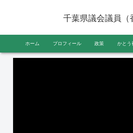
千葉県議会議員（
ホーム
プロフィール
政策
かとう
動
画
プ
レ
ー
ヤ
ー