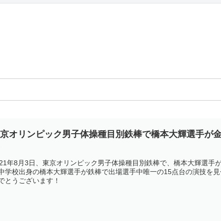
東京オリンピック男子体操種目別鉄棒で橋本大輝選手が
身
021年8月3日、東京オリンピック男子体操種目別鉄棒で、橋本大輝選
中学校出身の橋本大輝選手が鉄棒で出場選手中唯一の15点台の演技を
でとうございます！