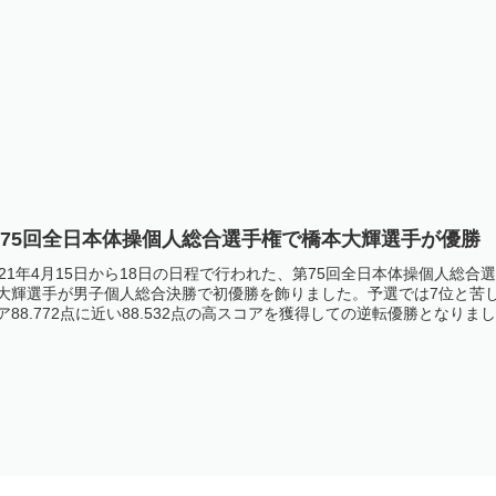
第75回全日本体操個人総合選手権で橋本大輝選手が優勝
021年4月15日から18日の日程で行われた、第75回全日本体操個人
大輝選手が男子個人総合決勝で初優勝を飾りました。予選では7位と苦し
ア88.772点に近い88.532点の高スコアを獲得しての逆転優勝となり