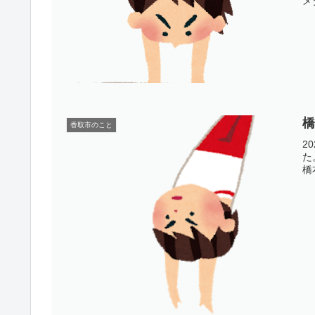
メ
香取市のこと
2
た
橋