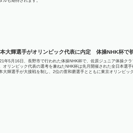
ダルも期待されます。
橋本大輝選手がオリンピック代表に内定 体操NHK杯で
021年5月16日、長野市で行われた体操NHK杯で、佐原ジュニア体操
。オリンピック代表の選考を兼ねたNHK杯は先月開催された全日本選
本大輝選手が大接戦を制し、2位の萱和磨選手とともに東京オリンピッ