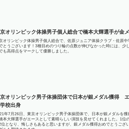
東京オリンピック体操男子個人総合で橋本大輝選手が金
京オリンピック体操男子個人総合で、佐原ジュニア体操クラブ・佐原中
でとうございます！3種目めのつり輪の点数が伸びなかった時には、少
でも高得点をマークして優勝しました。
東京オリンピック男子体操団体で日本が銀メダル獲得 
中学校出身
021年7月26日、東京オリンピック男子体操団体で、日本が銀メダル
橋本大輝選手がエースとして素晴らしい演技を見せてくれました。1位の
2位となり、悔しさもあると思いますが、銀メダル獲得おめでとうござ