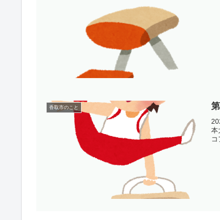
香取市のこと
2
本
コ