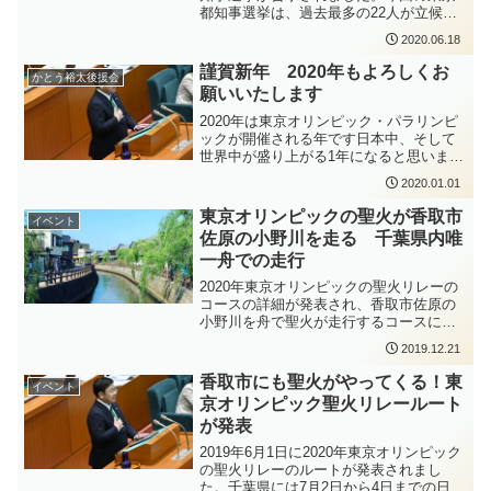
都知事選挙は、過去最多の22人が立候補
されたということです。都知事選は、ひ
2020.06.18
とつの国のような規模の人口や予算を持
つ東京都の都知事を決める重要な選挙に
謹賀新年 2020年もよろしくお
かとう裕太後援会
なります。確りと考えて投票行動に移す
願いいたします
ことが重要ですね。
2020年は東京オリンピック・パラリンピ
ックが開催される年です日本中、そして
世界中が盛り上がる1年になると思います
かとう裕太も香取市を盛り立てるために
2020.01.01
尽力して参りたいと思います2020年もよ
ろしくお願いいたします
東京オリンピックの聖火が香取市
イベント
佐原の小野川を走る 千葉県内唯
一舟での走行
2020年東京オリンピックの聖火リレーの
コースの詳細が発表され、香取市佐原の
小野川を舟で聖火が走行するコースにな
ったことが発表されました。千葉県内で
2019.12.21
唯一舟で走行するとのことで、佐原の町
並みと聖火がどんな光景を生み出すの
香取市にも聖火がやってくる！東
イベント
か、今から楽しみです。
京オリンピック聖火リレールート
が発表
2019年6月1日に2020年東京オリンピック
の聖火リレーのルートが発表されまし
た。千葉県には7月2日から4日までの日程