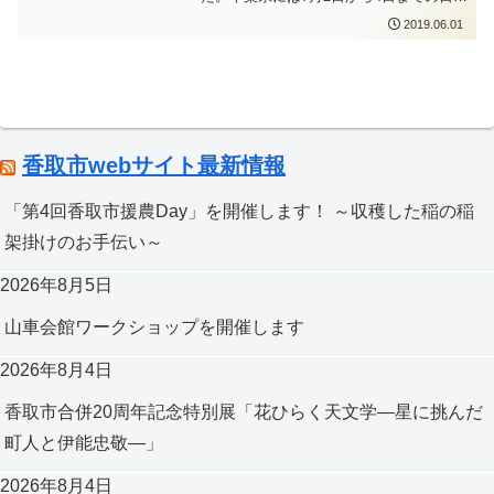
で聖火がやってきます。2日目の7月3日金
2019.06.01
曜日には香取市内でも聖火リレーが行わ
れる予定です。楽しみですね！
香取市webサイト最新情報
「第4回香取市援農Day」を開催します！ ～収穫した稲の稲
架掛けのお手伝い～
2026年8月5日
山車会館ワークショップを開催します
2026年8月4日
香取市合併20周年記念特別展「花ひらく天文学―星に挑んだ
町人と伊能忠敬―」
2026年8月4日