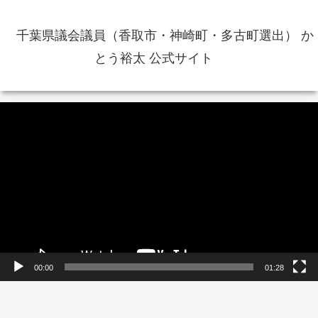
千葉県議会議員（香取市・神崎町・多古町選出） か
とう裕太 公式サイト
動
画
プ
レ
ー
ヤ
ー
00:00
01:28