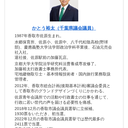
かとう裕太（千葉県議会議員）
1987年香取市佐原生まれ。
水郷保育所、佐原小、佐原中、八千代松陰高校(野球
部)、慶應義塾大学法学部政治学科卒業後、石油元売会
社入社。
退社後、佐原駅前の加藤瓦店。
京都大学大学院法学研究科法曹養成専攻修了。
加藤裕太行政書士事務所代表。
宅地建物取引士・基本情報技術者・国内旅行業務取扱
管理者。
2012年、香取市総合計画(後期基本計画)審議会委員と
して香取市のグランドデザインづくりにかかわる。
佐原青年会議所での活動や行政書士の仕事を通じて、
行政に若い世代の声を届ける必要性を痛感。
2018年12月の香取市議会議員選挙に立候補。
1930票をいただき、初当選。
2022年12月の香取市議会議員選挙では歴代最多の
2411票で当選。