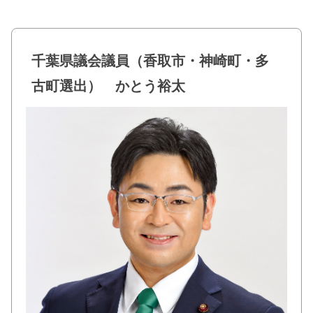
a
wi
n
有
c
tt
e
e
er
千葉県議会議員（香取市・神崎町・多
b
古町選出） かとう裕太
o
o
k