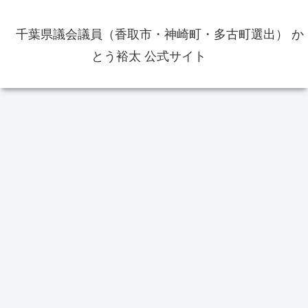
千葉県議会議員（香取市・神崎町・多古町選出） か
とう裕太 公式サイト
お役立ち情報
かとう裕太
イ
香取市佐原周辺の飲食店の出前・
テイクアウトのメニュー等の情報
をまとめました
は？
第1
体育
20
の
【当選御礼】千葉県議会議員補欠
選挙（香取市・神崎町・多古町選
挙区）で当選いたしました あり
がとうございました