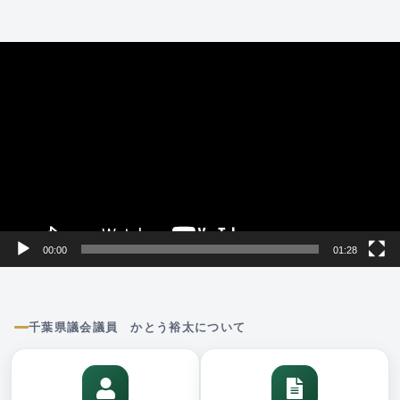
動
画
プ
レ
ー
ヤ
ー
00:00
01:28
千葉県議会議員 かとう裕太について