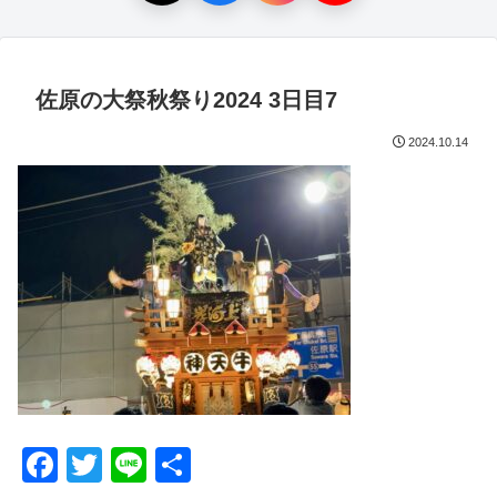
佐原の大祭秋祭り2024 3日目7
2024.10.14
F
T
Li
共