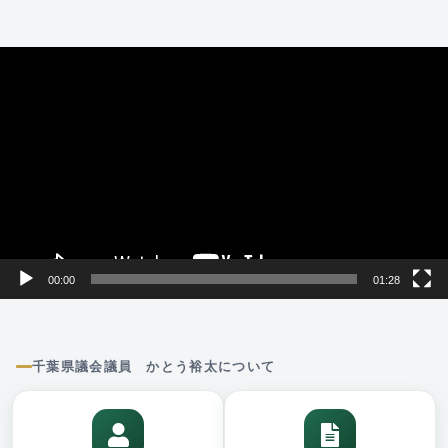
動
画
プ
レ
ー
ヤ
ー
00:00
01:28
千葉県議会議員 かとう裕太について