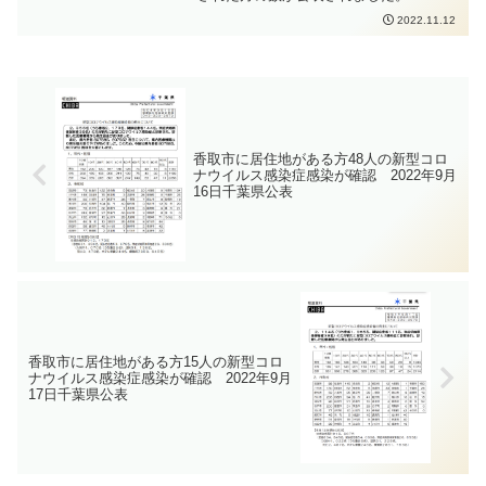
感染拡大防止のため、手洗いの徹底、具
https://www.city.katori.lg.jp/kenko_fukushi
2022.11.12
合の悪い時は外出を控えること、人と人
/oshirase/korona_joho/korona_hasseijoky
との距離を取ること、必要な場面・有効
o/koronahassei.html2022年9月26日から
な場面でのマスク着用、密集・密接・密
感染者数の全数届出が見直されたことか
閉を避けることなどの感染症対策をしっ
ら、千葉県からの市町村別の感染者数の
かりと行っていただくよう、お願いいた
提供が1週間ごとになっています。新型コ
します。
ロナウイルス感染症の感染拡大防止のた
め、手洗いの徹底、人と人との距離をで
きるだけ2m以上（最低1m以上）取るこ
香取市に居住地がある方48人の新型コロ
と、会話をするときはマスクを着用する
ナウイルス感染症感染が確認 2022年9月
こと、密集・密接・密閉を避けることな
16日千葉県公表
どの感染症対策をしっかりと行っていた
だくよう、お願いいたします。
香取市に居住地がある方15人の新型コロ
ナウイルス感染症感染が確認 2022年9月
17日千葉県公表