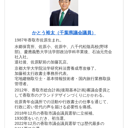
かとう裕太（千葉県議会議員）
1987年香取市佐原生まれ。
水郷保育所、佐原小、佐原中、八千代松陰高校(野球
部)、慶應義塾大学法学部政治学科卒業後、石油元売会
社入社。
退社後、佐原駅前の加藤瓦店。
京都大学大学院法学研究科法曹養成専攻修了。
加藤裕太行政書士事務所代表。
宅地建物取引士・基本情報技術者・国内旅行業務取扱
管理者。
2012年、香取市総合計画(後期基本計画)審議会委員と
して香取市のグランドデザインづくりにかかわる。
佐原青年会議所での活動や行政書士の仕事を通じて、
行政に若い世代の声を届ける必要性を痛感。
2018年12月の香取市議会議員選挙に立候補。
1930票をいただき、初当選。
2022年12月の香取市議会議員選挙では歴代最多の