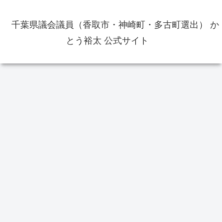
千葉県議会議員（香取市・神崎町・多古町選出） か
とう裕太 公式サイト
イベント
政治
イ
車
山車の特別曳き廻しが決定（寺宿
佐原
 通
区・上宿区・上仲町区） 佐原の
日か
大祭は？
情
香取市議会議員選挙の供託金の返
還手続きをしてきました