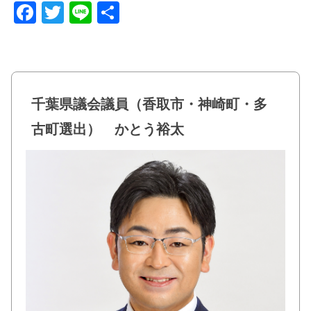
F
T
Li
共
a
wi
n
有
c
tt
e
e
er
b
千葉県議会議員（香取市・神崎町・多
o
古町選出） かとう裕太
o
k