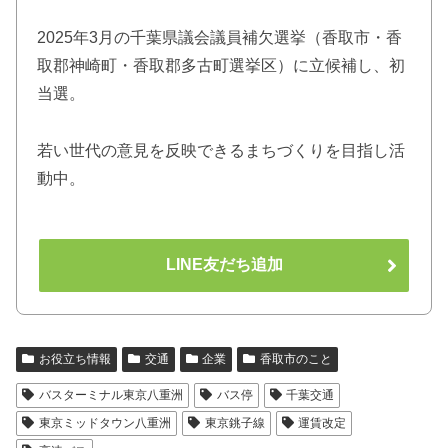
2025年3月の千葉県議会議員補欠選挙（香取市・香
取郡神崎町・香取郡多古町選挙区）に立候補し、初
当選。
若い世代の意見を反映できるまちづくりを目指し活
動中。
LINE友だち追加
お役立ち情報
交通
企業
香取市のこと
バスターミナル東京八重洲
バス停
千葉交通
東京ミッドタウン八重洲
東京銚子線
運賃改定