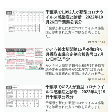
千葉県で1,092人が新型コロナウ
健康
イルス感染症と診断 2022年10
月26日千葉県公表分
千葉県が新たに新型コロナウイルス感染
症と診断された方々の数を公表しまし
た。
https://www.pref.chiba.lg.jp/shippei/press/
2022.10.26
2022/ncov20221026-1.html発生届出の対
象となる方は、以下の要件にあてはまる
かとう裕太新聞第15号令和3年6
かとう裕太後援会
方、となります。65歳以上の方入院を要
月香取市議会定例会報告号は7月
する方重症化リスクがあり、かつ、新型
17日折込予定
コロナ治療薬の投与が必要な方又は重症
化リスクがあり、かつ、新型コロナ罹患
かとう裕太新聞第15号令和3年6月香取市
により新たに酸素投与が必要な方妊娠さ
議会定例会報告号が2021年7月17日の土
れている方新型コロナウイルス感染症の
曜日に香取市内の新聞に折込される予定
感染拡大防止のため、手洗いの徹底、人
です。お手にとってご覧いただけました
2021.07.16
と人との距離をできるだけ2m以上（最低
ら幸いです。
1m以上）取ること、会話をするときはマ
千葉県で412人が新型コロナウイ
健康
スクを着用すること、密集・密接・密閉
ルス感染症と診断 2023年4月19
を避けることなどの感染症対策をしっか
りと行っていただくよう、お願いいたし
日千葉県公表分
ます。
千葉県が新たに新型コロナウイルス感染
症と診断された方々の数を公表しまし
た。