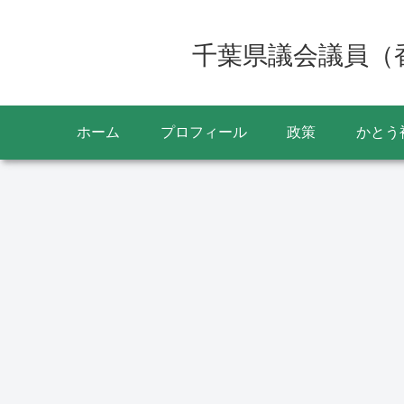
千葉県議会議員（
ホーム
プロフィール
政策
かとう
交通
お役立ち情報
2022
2025年7月17日から東関
高速バス東京～銚子線
7月17
東自動車道の佐原香取IC
東京駅の乗り場がバス
日間各町
がETC専用に 通行前に
ーミナル東京八重洲地
出店予定
チェックを
A（トフロムヤエス）
A02番のりば変わりま
た