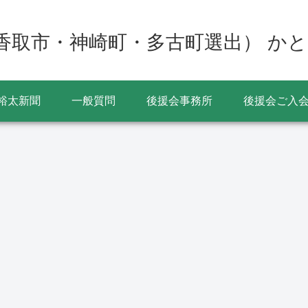
香取市・神崎町・多古町選出） かと
裕太新聞
一般質問
後援会事務所
後援会ご入
イベント
イベント
の
佐原の大祭夏祭り2024
山車の特別曳き廻しが決
タ
年は7月12日から14日ま
定（寺宿区・上宿区・上
下
で開催 山車の位置情報
仲町区） 佐原の大祭
の
も
は？
し