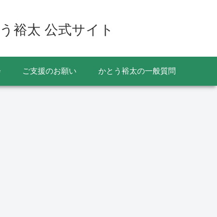
う裕太 公式サイト
会
ご支援のお願い
かとう裕太の一般質問
かとう裕太後援会
教育
イベント
令和2年度の修学旅行等
第126
宿泊を伴う学校行事の中
火大会は
止について
月曜日
響で