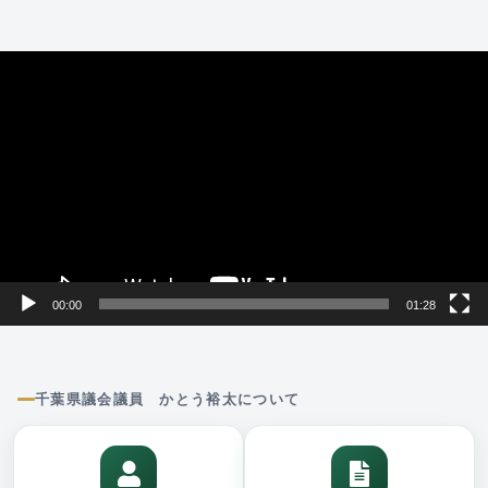
動
画
プ
レ
ー
ヤ
ー
00:00
01:28
千葉県議会議員 かとう裕太について