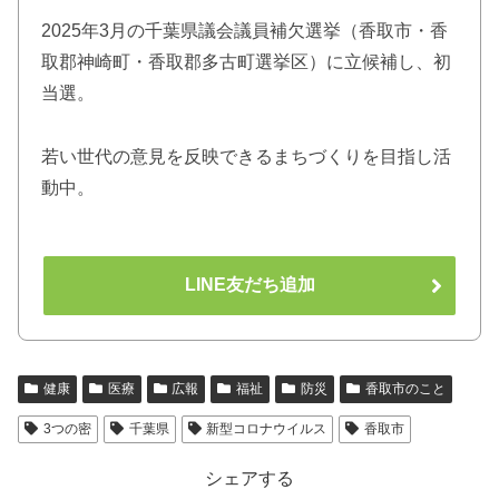
2025年3月の千葉県議会議員補欠選挙（香取市・香
取郡神崎町・香取郡多古町選挙区）に立候補し、初
当選。
若い世代の意見を反映できるまちづくりを目指し活
動中。
LINE友だち追加
健康
医療
広報
福祉
防災
香取市のこと
3つの密
千葉県
新型コロナウイルス
香取市
シェアする