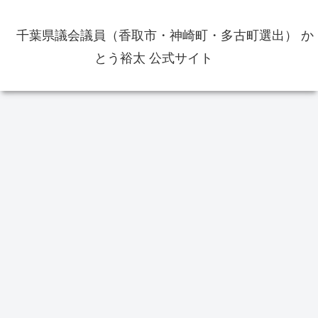
千葉県議会議員（香取市・神崎町・多古町選出） か
とう裕太 公式サイト
お役立ち情報
香取市のこと
交
香取市佐原周辺の飲食店の出前・
テイクアウトのメニュー等の情報
をまとめました
東京オリンピック体操男子個人総
20
4
合で橋本大輝選手が金メダル獲
道の
得 佐原ジュニア・佐原中学校出
行
身