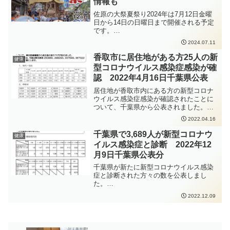
情報も
は、成田市消防音楽隊のみなさんの演奏
を楽しませていただきました。
佐原の大祭夏祭り2024年は7月12日金曜
日から14日の日曜日まで開催される予定
です。
https://www.city.katori.lg.jp/sightseeing/m
2024.07.11
atsuri/introduction/natsu.html今週末はお
天気が少し心配ですが、佐原の大祭は雨
香取市に居住地がある方25人の新
健康
が降っても行われます。
型コロナウイルス感染症感染が確
https://weathernews.jp/onebox/tenki/chiba
認 2022年4月16日千葉県公表
/12236/山車が今どこにいるのか知りたい
方は、山車の位置情報サービスサイトを
居住地が香取市内にある方の新型コロナ
ご覧いただくと山車がいる場所がすぐに
ウイルス感染症感染が確認されたことに
わかります。https://imachizu.jp/sawara-
ついて、千葉県から公表されました。新
taisai/map/#/佐原の大祭中は道路の通行
型コロナウイルス感染症の感染拡大防止
2022.04.16
止めなどもありますので、ご注意くださ
のため、手洗いの徹底、人と人との距離
い。
をできるだけ2m以上（最低1m以上）取
千葉県で3,689人が新型コロナウ
健康
ること、会話をするときはマスクを着用
イルス感染症と診断 2022年12
すること、密集・密接・密閉を避けるこ
月9日千葉県公表分
となどの感染症対策をしっかりと行って
いただくよう、お願いいたします。
千葉県が新たに新型コロナウイルス感染
症と診断された方々の数を公表しまし
た。
https://www.pref.chiba.lg.jp/shippei/press/
2022.12.09
2022/ncov20221209-1.html発生届出の対
象となる方は、以下の要件にあてはまる
方、となります。65歳以上の方入院を要
する方重症化リスクがあり、かつ、新型