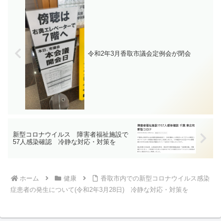
コロナ治療薬の投与が必要な方又は重症
化リスクがあり、かつ、新型コロナ罹患
により新たに酸素投与が必要な方妊娠さ
れている方新型コロナウイルス感染症の
感染拡大防止のため、手洗いの徹底、人
と人との距離をできるだけ2m以上（最低
1m以上）取ること、会話をするときはマ
令和2年3月香取市議会定例会が閉会
スクを着用すること、密集・密接・密閉
を避けることなどの感染症対策をしっか
りと行っていただくよう、お願いいたし
ます。
新型コロナウイルス 障害者福祉施設で
57人感染確認 冷静な対応・対策を
ホーム
健康
香取市内での新型コロナウイルス感染
症患者の発生について(令和2年3月28日) 冷静な対応・対策を