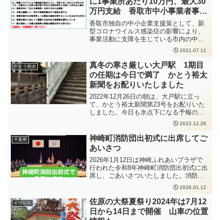
に1事業所あたり10万円、最大30
万円支給 香取市中小事業者事業
継続支援金
香取市独自の中小企業支援策として、新
型コロナウイルス感染症の影響により、
事業活動に支障を生じている市内の中企
業等に対し、1事業所あたり10万円、最大
2021.07.11
30万円の香取市中小事業者事業継続支援
金が支給されます。対象となるのは、新
真冬の寒さ厳しい大戸駅 1期目
かとう裕太
型コロナウイルス感染症の拡大により、
の任期は今日で満了 かとう裕太
令和3年1月から6月までのうち、任意のひ
新聞をお配りいたしました
と月の売上高が前々年または前年同月と
比較して50％以上減少した中小企業者
2022年12月26日の朝は、大戸駅に立っ
（個人事業主を含む）で、引き続き市内
て、かとう裕太新聞第23号をお配りいた
で営業する事業者です。
しました。今日も氷点下になる予報の朝
で、とても寒い朝でした。いつものよう
2022.12.26
に立っていると、車の窓を開けて「当選
おめでとうございます！」と言ってくだ
神崎町消防団出初式に出席してご
千葉県
さる方や、「いつも見てます。おめでと
あいさつ
う！」と言ってくださる方もいらっしゃ
いました。ありがとうございます。本日
2026年1月12日は神崎ふれあいプラザで
12月26日で、香取市議会議員の1期目の任
行われた令和8年神崎町消防団出初式に出
期が満了となります。そして、明日12月
席し、ごあいさついたしました。消防団
27日から、2期目の任期が始まります。1
員のみなさんが日頃から町民のみなさん
2026.01.12
期目の経験を活かして、2期目も確りと活
の安心安全や生命・身体・財産を守る活
動をし、ご報告して参ります。かとう裕
動をされていることに敬意と感謝を表し
佐原の大祭夏祭り2024年は7月12
イベント
太の2期目の活動もチェックしていただけ
ます。また、本日表彰を受けられたみな
日から14日まで開催 山車の位置
れば幸いです。
さん、おめでとうございます。式典の後