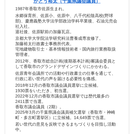
かとう裕太（千葉県議会議員）
1987年香取市佐原生まれ。
水郷保育所、佐原小、佐原中、八千代松陰高校(野球
部)、慶應義塾大学法学部政治学科卒業後、石油元売会
社入社。
退社後、佐原駅前の加藤瓦店。
京都大学大学院法学研究科法曹養成専攻修了。
加藤裕太行政書士事務所代表。
宅地建物取引士・基本情報技術者・国内旅行業務取扱
管理者。
2012年、香取市総合計画(後期基本計画)審議会委員と
して香取市のグランドデザインづくりにかかわる。
佐原青年会議所での活動や行政書士の仕事を通じて、
行政に若い世代の声を届ける必要性を痛感。
2018年12月の香取市議会議員選挙に立候補。
1930票をいただき、初当選。
2022年12月の香取市議会議員選挙では歴代最多の
2411票で当選。
香取市議会議員（2期）。
2025年3月の千葉県議会議員補欠選挙（香取市・神崎
町・多古町選挙区）に立候補。14,649票で当選。
若い世代の意見を反映できるまちづくりを目指し活動
中。