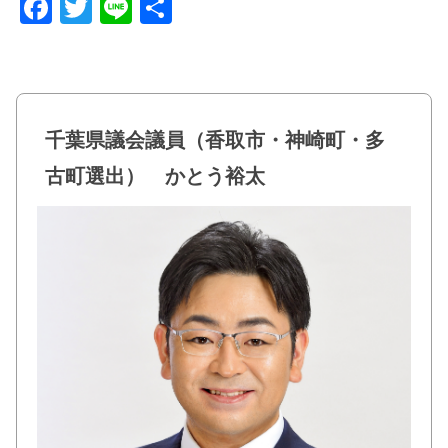
F
T
Li
共
a
wi
n
有
c
tt
e
e
er
b
千葉県議会議員（香取市・神崎町・多
o
古町選出） かとう裕太
o
k