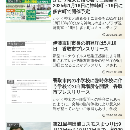
かとう裕太
につなげて行けたらいいなと思います。
2025年1月18日に神崎町・19日に
多古町で開催予定
かとう裕太と語る会ミニ集会を2025年1月
18日13時30分から神崎ふれあいプラザ視
聴覚室・19日に多古町コミュニティプラ
ザ会議室で開催する予定です。参加費無
2025.01.16
料・事前申込不要ですので、お気軽にお
越しください。かとう裕太と語る会ミニ
伊藤友則市長の初登庁は5月10
香取市のこと
集会は2月以降も開催予定です。開催予定
日 香取市プレスリリース
日が決まりましたら改めてご連絡いたし
ますので、そちらもご参加いただけると
新型コロナウイルス感染症感染により延
嬉しいです。
期されていた伊藤友則市長の初登庁が5月
10日になることがプレスリリースされま
した。初登庁日時は5月10日午前8時20分
2022.05.09
で、場所は香取市役所本庁舎１階正面玄
関前となります。雨天時は本庁舎正面入
香取市内の小学校に臨時休校に伴
広報
口内となる予定です。
う学校での自習場所を開設 香取
市プレスリリース
かとう裕太の一般質問への答弁にもあっ
たように、突然の臨時休校により受入体
制が整っていないご家庭もあり、学校で
の受け入れができないか検討していまし
2020.03.06
た。香取市では、そういったご家庭への
支援として、小学校1～3年生で、家庭の
第21回与田浦コスモスまつりは9
イベント
受け入れ状況が整っていない児童また
月13日から10月13日まで 約300