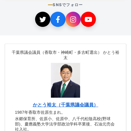
SNSでフォロー
千葉県議会議員（香取市・神崎町・多古町選出） かとう裕
太
かとう裕太（千葉県議会議員）
1987年香取市佐原生まれ。
水郷保育所、佐原小、佐原中、八千代松陰高校(野球
部)、慶應義塾大学法学部政治学科卒業後、石油元売会
社入社。