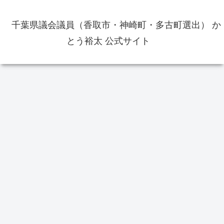
千葉県議会議員（香取市・神崎町・多古町選出） か
とう裕太 公式サイト
イベント
お役立ち情報
政
総
高速バス東京～銚子線の東京駅の
乗り場がバスターミナル東京八重
出
洲地下A（トフロムヤエス）のA02
香取おみがわ医療センターが新病
番のりば変わりました
院の名称に決定 香取市東庄町病
院組合議会臨時会
香
還