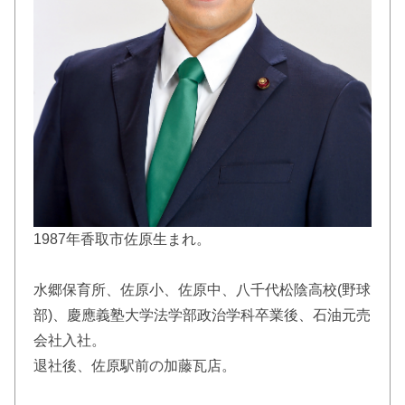
1987年香取市佐原生まれ。
水郷保育所、佐原小、佐原中、八千代松陰高校(野球
部)、慶應義塾大学法学部政治学科卒業後、石油元売
会社入社。
退社後、佐原駅前の加藤瓦店。