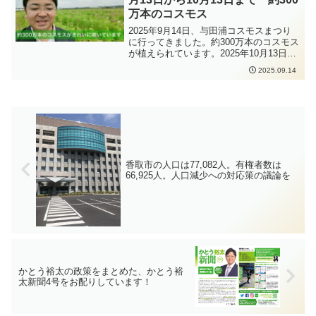
は、特別な事情のある児童について、市
万本のコスモス
内の全小学校17校に自習場所を開設する
ことになりました。
2025年9月14日、与田浦コスモスまつり
に行ってきました。約300万本のコスモス
が植えられています。2025年10月13日ま
で開催されています。是非お越しくださ
2025.09.14
い。
香取市の人口は77,082人。有権者数は
66,925人。人口減少への対応策の議論を
かとう裕太の政策をまとめた、かとう裕
太新聞4号をお配りしています！