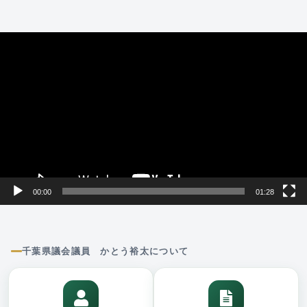
動
画
プ
レ
ー
ヤ
ー
00:00
01:28
千葉県議会議員 かとう裕太について