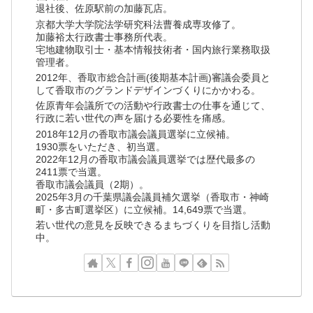
退社後、佐原駅前の加藤瓦店。
京都大学大学院法学研究科法曹養成専攻修了。
加藤裕太行政書士事務所代表。
宅地建物取引士・基本情報技術者・国内旅行業務取扱
管理者。
2012年、香取市総合計画(後期基本計画)審議会委員と
して香取市のグランドデザインづくりにかかわる。
佐原青年会議所での活動や行政書士の仕事を通じて、
行政に若い世代の声を届ける必要性を痛感。
2018年12月の香取市議会議員選挙に立候補。
1930票をいただき、初当選。
2022年12月の香取市議会議員選挙では歴代最多の
2411票で当選。
香取市議会議員（2期）。
2025年3月の千葉県議会議員補欠選挙（香取市・神崎
町・多古町選挙区）に立候補。14,649票で当選。
若い世代の意見を反映できるまちづくりを目指し活動
中。