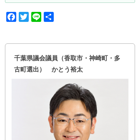
F
T
Li
共
a
wi
n
有
c
tt
e
e
er
b
千葉県議会議員（香取市・神崎町・多
o
古町選出） かとう裕太
o
k