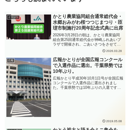
かとり農業協同組合通常総代会・
イベント
水郷おみがわ桜つつじまつり・匝
瑳市制施行20周年記念式典に出席
2026年3月28日の朝は、かとり農業協同
組合第25回通常総代会が神崎ふれあいプ
ラザで開催され、ごあいさつをさせてい
ただきました。日頃から安心安全でおい
2026.03.28
しいものを提供し、地域の農業を支えて
くださっているみなさんに感謝を申し上
広報かとりが全国広報コンクール
広報
げました。退席後は小見川の城山公園で
で入選作品に選出。千葉県勢では
開催された水郷おみがわ桜つつじまつり
10年ぶり。
お花見コンサートに伺いました。短い時
間でしたが、桜の咲いている中でのみな
広報かとり平成30年10月1日号が全国広報
さんのパフォーマンスはまた一味違った
コンクールで入選作品に選出されまし
絵になるな、と楽しませていただきまし
た。千葉県勢では10年ぶりの入選です。
た。午後からは匝瑳市制施行20周年記念
千葉県の代表として、入選できたのはう
式典にお招きいただきましたので、会場
れしいですね。今後も市民のみなさんに
となる八日市場ドームに伺いました。20
とってわかりやすい広報をよろしくお願
周年おめでとうございます。明日は香取
いします。
市合併20周年記念式典が開催されます。
式典の様子は動画配信されるようです。
https://www.city.katori.lg.jp/government/pr
2019.05.08
ofile/gappei20th/20thshikiten.htmlこの機
会に20年を振り返って、次の10年、20年
かとう裕太と語る会ミニ集会を