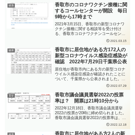
での集団接種については、予約が6月10日
香取市のコロナワクチン接種に関
健康
から、接種は6月23日から開始が予定され
するコールセンターが開設 毎日
ています。
9時から17時まで
2021年3月15日、香取市の新型コロナワ
クチン接種に関する相談等を受け付け
る、香取市コロナワクチンコールセンタ
ーが開設されました。新型コロナワクチ
2021.03.15
ンの接種に関しては、かとう裕太も令和3
年3月香取市議会定例会での一般質問や、
香取市に居住地がある方172人の
健康
総務企画常任委員会での質疑でも取り上
新型コロナウイルス感染症感染が
げましたが、現在は接種に向けての準備
確認 2022年7月29日千葉県公表
を進めている段階となっています。
居住地が香取市内にある方の新型コロナ
ウイルス感染症感染が確認されたことに
ついて、千葉県から公表されました。新
型コロナウイルス感染症の感染拡大防止
2022.07.29
のため、手洗いの徹底、人と人との距離
をできるだけ2m以上（最低1m以上）取
香取市議会議員選挙2022の投票
選挙
ること、会話をするときはマスクを着用
率は？ 開票は21時10分から
すること、密集・密接・密閉を避けるこ
となどの感染症対策をしっかりと行って
2022年12月18日、香取市議会議員選挙
いただくよう、お願いいたします。
2022の投票が20時に締め切られました。
香取市議会議員選挙2022の投票率は、
45.31%となりました。前回4年前の香取
2022.12.18
市議会議員選挙2018の投票率は52.72％で
したので、前回よりも7.41％低下しまし
香取市に居住地がある方2人の新
健康