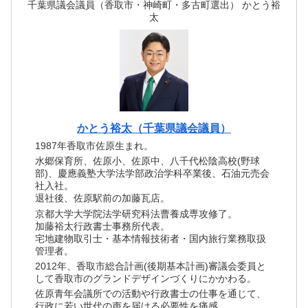
千葉県議会議員（香取市・神崎町・多古町選出） かとう裕
太
かとう裕太（千葉県議会議員）
1987年香取市佐原生まれ。
水郷保育所、佐原小、佐原中、八千代松陰高校(野球
部)、慶應義塾大学法学部政治学科卒業後、石油元売会
社入社。
退社後、佐原駅前の加藤瓦店。
京都大学大学院法学研究科法曹養成専攻修了。
加藤裕太行政書士事務所代表。
宅地建物取引士・基本情報技術者・国内旅行業務取扱
管理者。
2012年、香取市総合計画(後期基本計画)審議会委員と
して香取市のグランドデザインづくりにかかわる。
佐原青年会議所での活動や行政書士の仕事を通じて、
行政に若い世代の声を届ける必要性を痛感。