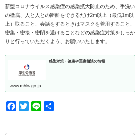
新型コロナウイルス感染症の感染拡大防止のため、手洗い
の徹底、人と人との距離をできるだけ2m以上（最低1m以
上）取ること、会話をするときはマスクを着用すること、
密集・密接・密閉を避けることなどの感染症対策をしっか
りと行っていただくよう、お願いいたします。
感染対策・健康や医療相談の情報
www.mhlw.go.jp
F
T
Li
共
a
wi
n
有
c
tt
e
e
er