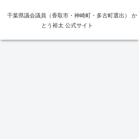
千葉県議会議員（香取市・神崎町・多古町選出） か
とう裕太 公式サイト
イベント
選挙
イ
5
山車の特別曳き廻しが決定（寺宿
香取市長選挙2026の投票率は
間各
区・上宿区・上仲町区） 佐原の
48.74％ 前回2022年よりも0.35ポ
大祭は？
イントダウン
香
院
院