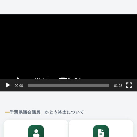
動
画
プ
レ
ー
ヤ
ー
00:00
01:28
千葉県議会議員 かとう裕太について