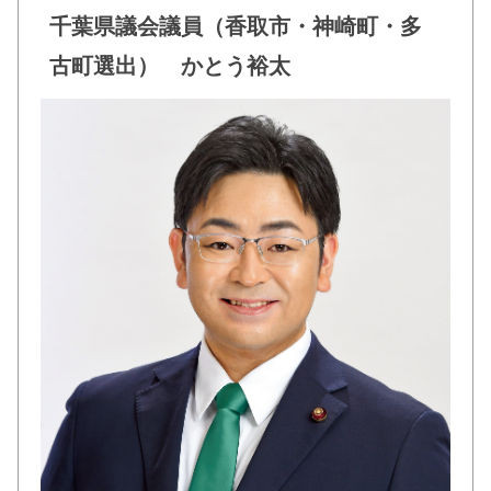
b
千葉県議会議員（香取市・神崎町・多
o
古町選出） かとう裕太
o
k