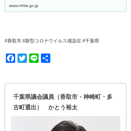
www.mhlw.go.jp
#香取市 #新型コロナウイルス感染症 #千葉県
F
T
Li
共
a
wi
n
有
c
tt
e
e
er
b
千葉県議会議員（香取市・神崎町・多
o
古町選出） かとう裕太
o
k