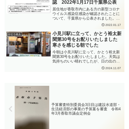
認 2022年1月17日千葉県公表
話をするときはマスクを着用すること、
密集・密接・密閉を避けることなどの感
居住地が香取市内にある方の新型コロナ
染症対策をしっかりと行っていただくよ
ウイルス感染症感染が確認されたことに
う、お願いいたします。
ついて、千葉県から公表されました。新
型コロナウイルス感染症の感染拡大防止
2022.01.17
のため、手洗いの徹底、人と人との距離
をできるだけ2m以上（最低1m以上）取
小見川駅に立って、かとう裕太新
かとう裕太
ること、会話をするときはマスクを着用
聞第30号をお配りいたしました
すること、密集・密接・密閉を避けるこ
寒さを感じる朝でした
となどの感染症対策をしっかりと行って
いただくよう、お願いいたします。
今朝は小見川駅に立って、かとう裕太新
聞第30号をお配りいたしました。天気は
気持ちのいい晴れでしたが、日の出の後
もなかなか暖かさを感じられない朝でし
2024.11.07
た。「頑張ってください！」と応援して
くださる方や、グループみんなで新聞を
受け取ってくださる高校生のみなさんも
いらっしゃって、力をいただきました。
ありがとうございました。これから朝晩
は冷え込むことも多くなると思われます
ので、どうぞお身体おいといください。
予算審査特別委員会3日目は建設水道部・
生活経済部の事業の予算案を審査 令和4
年3月香取市議会定例会