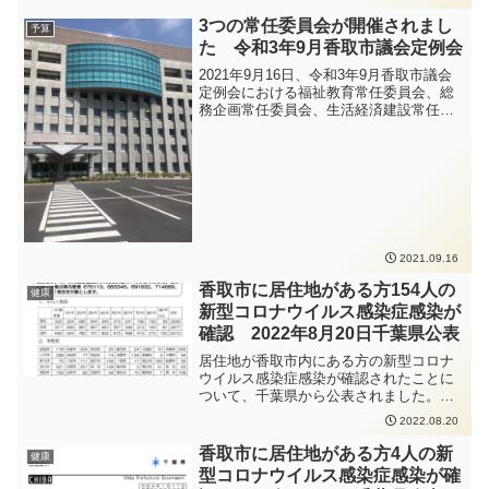
間を合わせれば、コスモスと走る電車と
青い空を楽しむことができます。無料で
3つの常任委員会が開催されまし
予算
コスモスを摘み取ってお持ち帰りできる
た 令和3年9月香取市議会定例会
エリアや、地域の特産品の販売もあり、
いろいろと楽しめますので是非お越しく
2021年9月16日、令和3年9月香取市議会
ださい。
定例会における福祉教育常任委員会、総
務企画常任委員会、生活経済建設常任委
員会が開催されました。かとう裕太は副
委員長を務めさせていただいている総務
企画常任委員会に出席し、質疑を行いま
した。
2021.09.16
香取市に居住地がある方154人の
健康
新型コロナウイルス感染症感染が
確認 2022年8月20日千葉県公表
居住地が香取市内にある方の新型コロナ
ウイルス感染症感染が確認されたことに
ついて、千葉県から公表されました。
https://www.pref.chiba.lg.jp/shippei/press/
2022.08.20
2022/ncov20220820-1.html新型コロナウ
イルス感染症の感染拡大防止のため、手
香取市に居住地がある方4人の新
健康
洗いの徹底、人と人との距離をできるだ
型コロナウイルス感染症感染が確
け2m以上（最低1m以上）取ること、会