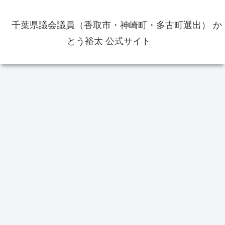
千葉県議会議員（香取市・神崎町・多古町選出） か
とう裕太 公式サイト
一般質問
かとう裕太
イ
・
報
第1
20
の
【当選御礼】千葉県議会議員補欠
香取おみがわ医療センターの竣工
選挙（香取市・神崎町・多古町選
式に出席いたしました 新病院は9
挙区）で当選いたしました あり
月オープン
がとうございました