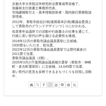
京都大学大学院法学研究科法曹養成専攻修了。
加藤裕太行政書士事務所代表。
宅地建物取引士・基本情報技術者・国内旅行業務取扱
管理者。
2012年、香取市総合計画(後期基本計画)審議会委員と
して香取市のグランドデザインづくりにかかわる。
佐原青年会議所での活動や行政書士の仕事を通じて、
行政に若い世代の声を届ける必要性を痛感。
2018年12月の香取市議会議員選挙に立候補。
1930票をいただき、初当選。
2022年12月の香取市議会議員選挙では歴代最多の
2411票で当選。
香取市議会議員（2期）。
2025年3月の千葉県議会議員補欠選挙（香取市・神崎
町・多古町選挙区）に立候補。14,649票で当選。
若い世代の意見を反映できるまちづくりを目指し活動
中。