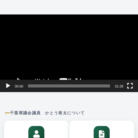
動
画
プ
レ
ー
ヤ
ー
00:00
01:28
千葉県議会議員 かとう裕太について