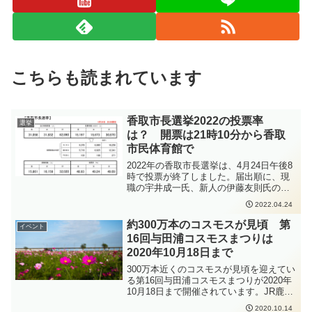
こちらも読まれています
香取市長選挙2022の投票率
選挙
は？ 開票は21時10分から香取
市民体育館で
2022年の香取市長選挙は、4月24日午後8
時で投票が終了しました。届出順に、現
職の宇井成一氏、新人の伊藤友則氏の一
騎討ちとなった香取市長選挙の投票率
2022.04.24
は、49.09％となりました。2018年の香取
市長選挙の投票率は、48.90％でしたの
約300万本のコスモスが見頃 第
イベント
で、0.19ポイントアップしたようです。
16回与田浦コスモスまつりは
香取市長選挙の開票は、午後9時10分か
2020年10月18日まで
ら、香取市民体育館で行われます。
300万本近くのコスモスが見頃を迎えてい
る第16回与田浦コスモスまつりが2020年
10月18日まで開催されています。JR鹿島
線の十二橋駅の近くが会場ですので、時
2020.10.14