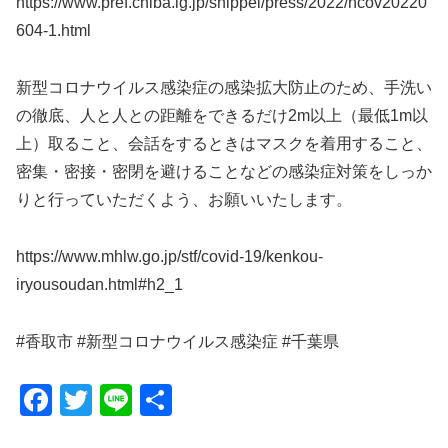
https://www.pref.chiba.lg.jp/shippei/press/2022/ncov20220
604-1.html
新型コロナウイルス感染症の感染拡大防止のため、手洗い
の徹底、人と人との距離をできるだけ2m以上（最低1m以
上）取ること、会話をするときはマスクを着用すること、
密集・密接・密閉を避けることなどの感染症対策をしっか
りと行っていただくよう、お願いいたします。
https://www.mhlw.go.jp/stf/covid-19/kenkou-
iryousoudan.html#h2_1
#香取市 #新型コロナウイルス感染症 #千葉県
F
T
Li
共
a
wi
n
有