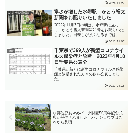
公表されました。2人は症状があり、2人
2020.11.24
は無症状とのことです。また、推定感染
経路は県内患者との接触とのことです。
寒さが増した水郷駅 かとう裕太
かとう裕太後援会
新聞をお配りいたしました
2022年11月7日の朝は、水郷駅に立っ
て、かとう裕太新聞第21号をお配りいた
しました。日差しが強くなるまでは、大
分寒さを強く感じるようになってきまし
2022.11.07
た。いつものように立っていると、かと
う裕太新聞を受け取ってくれた高校生か
千葉県で369人が新型コロナウイ
健康
ら、「頑張ってください」と、あたたか
ルス感染症と診断 2023年4月18
い応援をいただきました。ありがとうご
日千葉県公表分
ざいます。また、ご近所の方にあいさつ
をしたところ、「いつも頑張ってるね」
千葉県が新たに新型コロナウイルス感染
と、声をかけていただき、出身高校を覚
症と診断された方々の数を公表しまし
えていてくださったようで、母校である
た。
八千代松陰高校の後輩のみなさんの、大
https://www.pref.chiba.lg.jp/shippei/press/
2023.04.18
学駅伝での活躍などについて、お話して
2023/ncov20230418-1.html 発生届出の対
くださいました。
象となる方は、以下の要件にあてはまる
方、となります。65歳以上の方入院を要
する方重症化リスクがあり、かつ、新型
コロナ治療薬の投与が必要な方又は重症
化リスクがあり、かつ、新型コロナ罹患
水郷佐原あやめパーク開園50周年記念式
により新たに酸素投与が必要な方妊娠さ
典が開催されました ハナショウブはこ
れている方 新型コロナウイルス感染症の
れから見頃
感染拡大防止のため手洗いの徹底、具合
の悪い時は外出を控えること、人と人と