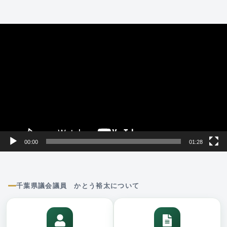
動
画
プ
レ
ー
ヤ
ー
00:00
01:28
千葉県議会議員 かとう裕太について