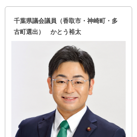
c
tt
e
e
er
千葉県議会議員（香取市・神崎町・多
b
古町選出） かとう裕太
o
o
k