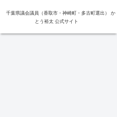
千葉県議会議員（香取市・神崎町・多古町選出） か
とう裕太 公式サイト
お役立ち情報
教育
イ
香取市佐原周辺の飲食店の出前・
テイクアウトのメニュー等の情報
をまとめました
令和2年度の修学旅行等宿泊を伴う
佐原
学校行事の中止について
日か
町
返