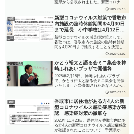
葉県から公表されました。新型コロナウ
イルス感染症の感染拡大防止のため、手
2022.05.15
洗いの徹底、人と人との距離をできるだ
け2m以上（最低1m以上）取ること、会
新型コロナウイルス対策で香取市
健康
話をするときはマスクを着用すること、
内施設の臨時休館期間を4月30日
密集・密接・密閉を避けることなどの感
まで延長 小中学校は4月12日ま
染症対策をしっかりと行っていただくよ
で休校
う、お願いいたします。
新型コロナウイルス感染症対策として、
香取市は、香取市内の施設の臨時休館期
間を4月30日まで延長することを決定しま
した。また、小中学校は4月12日まで休校
2020.04.02
が延長されることになりました。詳細は
広報香取お知らせ版新型コロナウイルス
かとう裕太と語る会ミニ集会を神
かとう裕太
感染症対策第4号や、香取市ホームページ
崎ふれあいプラザで開催🎤
をご覧ください。
2025年2月15日、神崎ふれあいプラザ
で、かとう裕太と語る会ミニ集会を開催
いたしました😊参加されたみなさんか
ら、ご質問やたくさんの激励をいただき
2025.02.15
ました。ありがとうございます😊明日16
日は栗源市民センターで開催する予定で
香取市に居住地がある方4人の新
健康
す。是非ご参加くださ...
型コロナウイルス感染症感染が確
認 感染症対策の徹底を
2020年11月23日、居住地が香取市内にあ
る方4人の新型コロナウイルス感染症感染
が確認されたことについて、千葉県から