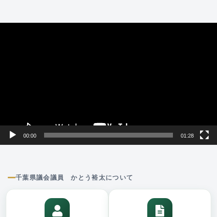
動
画
プ
レ
ー
ヤ
ー
00:00
01:28
千葉県議会議員 かとう裕太について