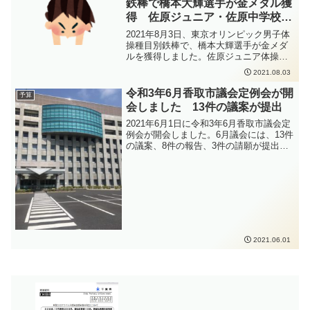
鉄棒で橋本大輝選手が金メダル獲
すること、密集・密接・密閉を避けるこ
得 佐原ジュニア・佐原中学校出
となどの感染症対策をしっかりと行って
身
いただくよう、お願いいたします。
2021年8月3日、東京オリンピック男子体
操種目別鉄棒で、橋本大輝選手が金メダ
ルを獲得しました。佐原ジュニア体操ク
ラブ・佐原中学校出身の橋本大輝選手が
2021.08.03
鉄棒で出場選手中唯一の15点台の演技を
見せてくれました。個人総合に引き続い
令和3年6月香取市議会定例会が開
予算
ての金メダル、おめでとうございます！
会しました 13件の議案が提出
2021年6月1日に令和3年6月香取市議会定
例会が開会しました。6月議会には、13件
の議案、8件の報告、3件の請願が提出さ
れました。令和3年6月香取市議会定例会
の提出議案は以下の通りです。確りと審
査・審議して参ります。
2021.06.01