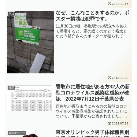
https://www.pref.chiba.lg.jp/shippei/press/
2022.11.16
と人との距離をできるだけ2m以上（最低
2022/ncov20221116-1.html発生届出の対
1m以上）取ること、会話をするときはマ
象となる方は、以下の要件にあてはまる
なぜ、こんなことをするのか。ポ
政治
スクを着用すること、密集・密接・密閉
方、となります。65歳以上の方入院を要
スター損壊は犯罪です。
を避けることなどの感染症対策をしっか
する方重症化リスクがあり、かつ、新型
りと行っていただくよう、お願いいたし
コロナ治療薬の投与が必要な方又は重症
11月30日の朝、香取駅での駅立ちを終え
ます。
化リスクがあり、かつ、新型コロナ罹患
て帰宅すると、家の近くのかとう裕太と
により新たに酸素投与が必要な方妊娠さ
かとう裕介さんのポスターが破られてい
れている方新型コロナウイルス感染症の
ました。それだけでなく、かとう裕太の
感染拡大防止のため、手洗いの徹底、人
首から上を刃物で切り取ったものが自宅
と人との距離をできるだけ2m以上（最低
の前に置かれていました。これは、犯罪
1m以上）取ること、会話をするときはマ
です。私は、こんなことには、絶対、負
スクを着用すること、密集・密接・密閉
けません。
を避けることなどの感染症対策をしっか
りと行っていただくよう、お願いいたし
ます。
2018.11.30
香取市に居住地がある方32人の新
健康
型コロナウイルス感染症感染が確
認 2022年7月12日千葉県公表
居住地が香取市内にある方の新型コロナ
ウイルス感染症感染が確認されたことに
ついて、千葉県から公表されました。新
型コロナウイルス感染症の感染拡大防止
2022.07.12
のため、手洗いの徹底、人と人との距離
をできるだけ2m以上（最低1m以上）取
東京オリンピック男子体操種目別
香取市のこと
ること、会話をするときはマスクを着用