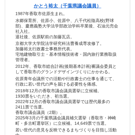
かとう裕太（千葉県議会議員）
1987年香取市佐原生まれ。
水郷保育所、佐原小、佐原中、八千代松陰高校(野球
部)、慶應義塾大学法学部政治学科卒業後、石油元売会
社入社。
退社後、佐原駅前の加藤瓦店。
京都大学大学院法学研究科法曹養成専攻修了。
加藤裕太行政書士事務所代表。
宅地建物取引士・基本情報技術者・国内旅行業務取扱
管理者。
2012年、香取市総合計画(後期基本計画)審議会委員と
して香取市のグランドデザインづくりにかかわる。
佐原青年会議所での活動や行政書士の仕事を通じて、
行政に若い世代の声を届ける必要性を痛感。
2018年12月の香取市議会議員選挙に立候補。
1930票をいただき、初当選。
2022年12月の香取市議会議員選挙では歴代最多の
2411票で当選。
香取市議会議員（2期）。
2025年3月の千葉県議会議員補欠選挙（香取市・神崎
町・多古町選挙区）に立候補。14,649票で当選。
若い世代の意見を反映できるまちづくりを目指し活動