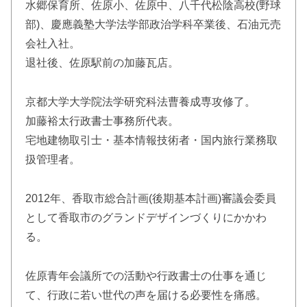
水郷保育所、佐原小、佐原中、八千代松陰高校(野球
部)、慶應義塾大学法学部政治学科卒業後、石油元売
会社入社。
退社後、佐原駅前の加藤瓦店。
京都大学大学院法学研究科法曹養成専攻修了。
加藤裕太行政書士事務所代表。
宅地建物取引士・基本情報技術者・国内旅行業務取
扱管理者。
2012年、香取市総合計画(後期基本計画)審議会委員
として香取市のグランドデザインづくりにかかわ
る。
佐原青年会議所での活動や行政書士の仕事を通じ
て、行政に若い世代の声を届ける必要性を痛感。