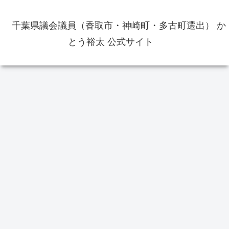
千葉県議会議員（香取市・神崎町・多古町選出） か
とう裕太 公式サイト
政治
お役立ち情報
交
香取市佐原周辺の飲食店の出前・
テイクアウトのメニュー等の情報
をまとめました
20
道の
行
欠
選
り
香取市議会議員選挙の供託金の返
還手続きをしてきました