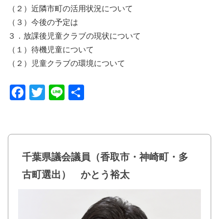
（２）近隣市町の活用状況について
（３）今後の予定は
３．放課後児童クラブの現状について
（１）待機児童について
（２）児童クラブの環境について
F
T
Li
共
a
wi
n
有
c
tt
e
e
er
b
千葉県議会議員（香取市・神崎町・多
o
古町選出） かとう裕太
o
k