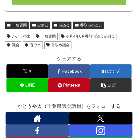
一般質問
定例会
市議会
香取市のこと
かとう裕太
一般質問
令和4年6月香取市議会定例会
議会
香取市
香取市議会
シェアする
X
Facebook
はてブ
LINE
Pinterest
コピー
かとう裕太（千葉県議会議員）をフォローする