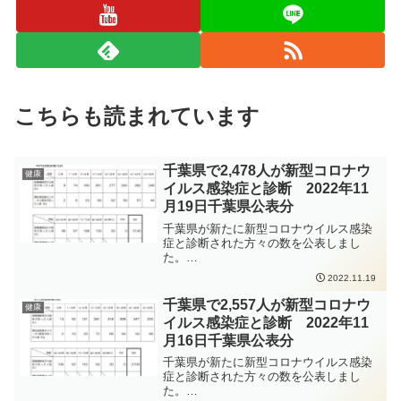
こちらも読まれています
千葉県で2,478人が新型コロナウ
健康
イルス感染症と診断 2022年11
月19日千葉県公表分
千葉県が新たに新型コロナウイルス感染
症と診断された方々の数を公表しまし
た。
https://www.pref.chiba.lg.jp/shippei/press/
2022.11.19
2022/ncov20221119-1.html発生届出の対
象となる方は、以下の要件にあてはまる
千葉県で2,557人が新型コロナウ
健康
方、となります。65歳以上の方入院を要
イルス感染症と診断 2022年11
する方重症化リスクがあり、かつ、新型
月16日千葉県公表分
コロナ治療薬の投与が必要な方又は重症
化リスクがあり、かつ、新型コロナ罹患
千葉県が新たに新型コロナウイルス感染
により新たに酸素投与が必要な方妊娠さ
症と診断された方々の数を公表しまし
れている方新型コロナウイルス感染症の
た。
感染拡大防止のため、手洗いの徹底、人