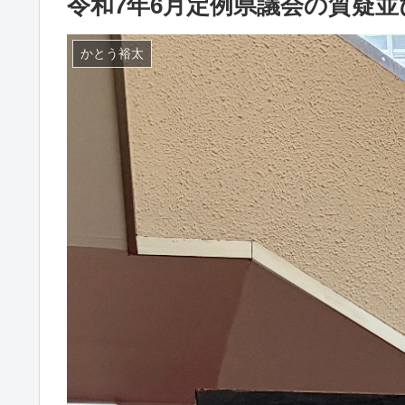
令和7年6月定例県議会の質疑並
かとう裕太