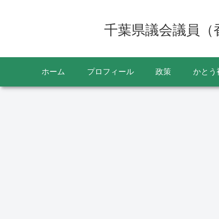
千葉県議会議員（
ホーム
プロフィール
政策
かとう
お役立ち情報
イベント
高速バス東京～銚子線の
佐原の大祭夏祭り2022
2023
東京駅の乗り場がバスタ
年は7月15日から7月1
7月16
ーミナル東京八重洲地下
日まで開催 3日間各
A（トフロムヤエス）の
乱曳き 出店も出店予
A02番のりば変わりまし
た