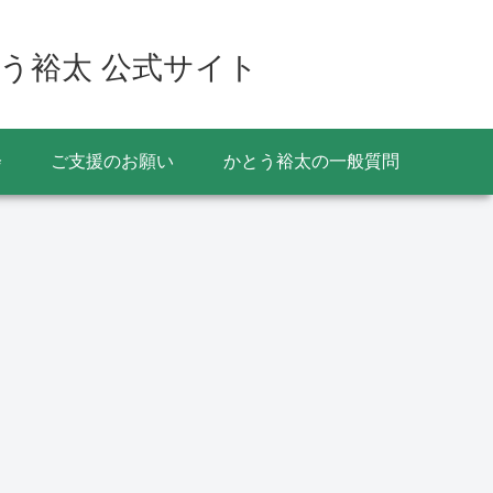
う裕太 公式サイト
会
ご支援のお願い
かとう裕太の一般質問
一般質問
イベント
お役立ち情
香取市
の出前
メニュ
めまし
香取おみがわ医療センタ
ーが新病院の名称に決
定 香取市東庄町病院組
合議会臨時会