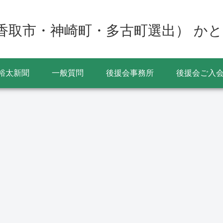
香取市・神崎町・多古町選出） かと
裕太新聞
一般質問
後援会事務所
後援会ご入
かとう裕太後援会
選挙
香取市長選挙2022の開
7
票結果 新人の伊藤友則
町
氏が初当選 投票率
定
49.09％