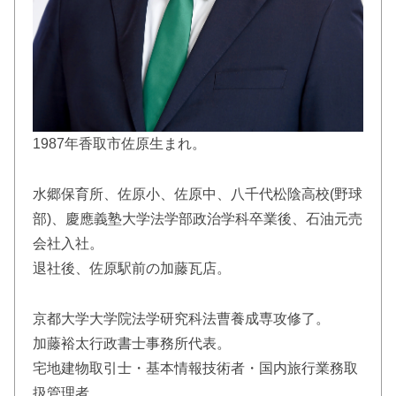
1987年香取市佐原生まれ。
水郷保育所、佐原小、佐原中、八千代松陰高校(野球
部)、慶應義塾大学法学部政治学科卒業後、石油元売
会社入社。
退社後、佐原駅前の加藤瓦店。
京都大学大学院法学研究科法曹養成専攻修了。
加藤裕太行政書士事務所代表。
宅地建物取引士・基本情報技術者・国内旅行業務取
扱管理者。