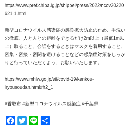
https://www.pref.chiba.lg.jp/shippei/press/2022/ncov20220
621-1.html
新型コロナウイルス感染症の感染拡大防止のため、手洗い
の徹底、人と人との距離をできるだけ2m以上（最低1m以
上）取ること、会話をするときはマスクを着用すること、
密集・密接・密閉を避けることなどの感染症対策をしっか
りと行っていただくよう、お願いいたします。
https://www.mhlw.go.jp/stf/covid-19/kenkou-
iryousoudan.html#h2_1
#香取市 #新型コロナウイルス感染症 #千葉県
F
T
Li
共