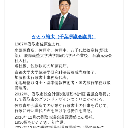
かとう裕太（千葉県議会議員）
1987年香取市佐原生まれ。
水郷保育所、佐原小、佐原中、八千代松陰高校(野球
部)、慶應義塾大学法学部政治学科卒業後、石油元売会
社入社。
退社後、佐原駅前の加藤瓦店。
京都大学大学院法学研究科法曹養成専攻修了。
加藤裕太行政書士事務所代表。
宅地建物取引士・基本情報技術者・国内旅行業務取扱
管理者。
2012年、香取市総合計画(後期基本計画)審議会委員と
して香取市のグランドデザインづくりにかかわる。
佐原青年会議所での活動や行政書士の仕事を通じて、
行政に若い世代の声を届ける必要性を痛感。
2018年12月の香取市議会議員選挙に立候補。
1930票をいただき、初当選。
2022年12月の香取市議会議員選挙では歴代最多の