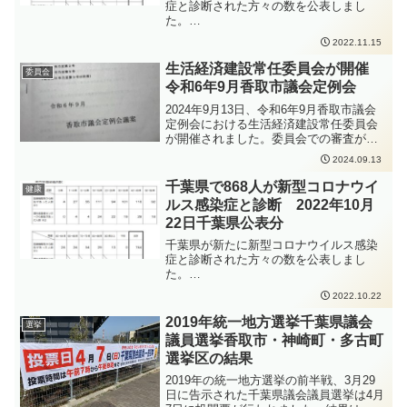
症と診断された方々の数を公表しまし
た。
https://www.pref.chiba.lg.jp/shippei/press/
2022.11.15
2022/ncov20221115-1.html発生届出の対
象となる方は、以下の要件にあてはまる
生活経済建設常任委員会が開催
委員会
方、となります。65歳以上の方入院を要
令和6年9月香取市議会定例会
する方重症化リスクがあり、かつ、新型
コロナ治療薬の投与が必要な方又は重症
2024年9月13日、令和6年9月香取市議会
化リスクがあり、かつ、新型コロナ罹患
定例会における生活経済建設常任委員会
により新たに酸素投与が必要な方妊娠さ
が開催されました。委員会での審査が終
れている方新型コロナウイルス感染症の
わると、本会議で審議されることになり
2024.09.13
感染拡大防止のため、手洗いの徹底、人
ます。最後まで確りと審議して参りま
と人との距離をできるだけ2m以上（最低
す。
千葉県で868人が新型コロナウイ
健康
1m以上）取ること、会話をするときはマ
ルス感染症と診断 2022年10月
スクを着用すること、密集・密接・密閉
22日千葉県公表分
を避けることなどの感染症対策をしっか
りと行っていただくよう、お願いいたし
千葉県が新たに新型コロナウイルス感染
ます。
症と診断された方々の数を公表しまし
た。
https://www.pref.chiba.lg.jp/shippei/press/
2022.10.22
2022/ncov20221022-1.html発生届出の対
象となる方は、以下の要件にあてはまる
2019年統一地方選挙千葉県議会
選挙
方、となります。65歳以上の方入院を要
議員選挙香取市・神崎町・多古町
する方重症化リスクがあり、かつ、新型
選挙区の結果
コロナ治療薬の投与が必要な方又は重症
化リスクがあり、かつ、新型コロナ罹患
2019年の統一地方選挙の前半戦、3月29
により新たに酸素投与が必要な方妊娠さ
日に告示された千葉県議会議員選挙は4月
れている方新型コロナウイルス感染症の