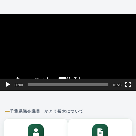
動
画
プ
レ
ー
ヤ
ー
00:00
01:28
千葉県議会議員 かとう裕太について