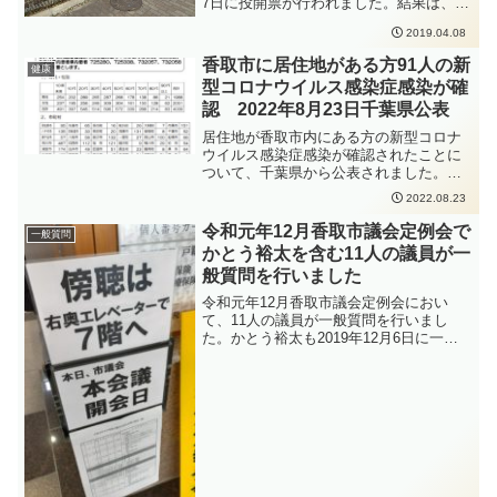
7日に投開票が行われました。結果は、以
感染拡大防止のため、手洗いの徹底、人
下の通りです。4月8日は始発の時間から
と人との距離をできるだけ2m以上（最低
2019.04.08
佐原駅に立ってかとう裕太新聞をお配り
1m以上）取ること、会話をするときはマ
していました。
香取市に居住地がある方91人の新
スクを着用すること、密集・密接・密閉
健康
を避けることなどの感染症対策をしっか
型コロナウイルス感染症感染が確
りと行っていただくよう、お願いいたし
認 2022年8月23日千葉県公表
ます。
居住地が香取市内にある方の新型コロナ
ウイルス感染症感染が確認されたことに
ついて、千葉県から公表されました。
https://www.pref.chiba.lg.jp/shippei/press/
2022.08.23
2022/ncov20220823-1.html新型コロナウ
イルス感染症の感染拡大防止のため、手
令和元年12月香取市議会定例会で
一般質問
洗いの徹底、人と人との距離をできるだ
かとう裕太を含む11人の議員が一
け2m以上（最低1m以上）取ること、会
般質問を行いました
話をするときはマスクを着用すること、
密集・密接・密閉を避けることなどの感
令和元年12月香取市議会定例会におい
染症対策をしっかりと行っていただくよ
て、11人の議員が一般質問を行いまし
う、お願いいたします。
た。かとう裕太も2019年12月6日に一般
質問を行い、台風15号、19号及び10月25
日大雨への対応と、香取市三十歳の成人
式について伺いました。令和元年12月香
取市議会定例会は続きますので、引き続
きしっかりと審議、審査をして参りま
す。