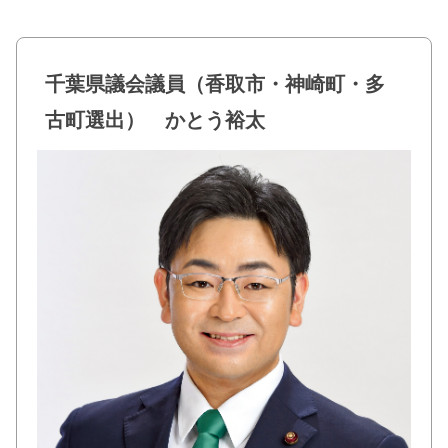
a
wi
n
有
c
tt
e
e
er
千葉県議会議員（香取市・神崎町・多
b
古町選出） かとう裕太
o
o
k