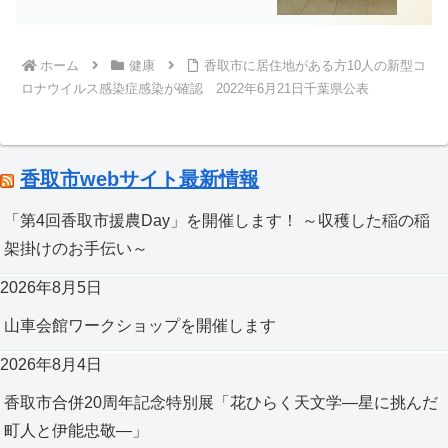
ホーム
健康
香取市に居住地がある方10人の新型コ
ロナウイルス感染症感染が確認 2022年6月21日千葉県公表
香取市webサイト最新情報
「第4回香取市援農Day」を開催します！ ～収穫した稲の稲
架掛けのお手伝い～
2026年8月5日
山車会館ワークショップを開催します
2026年8月4日
香取市合併20周年記念特別展「花ひらく天文学―星に挑んだ
町人と伊能忠敬―」