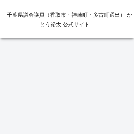
千葉県議会議員（香取市・神崎町・多古町選出） か
とう裕太 公式サイト
交通
香取市のこと
か
2025年7月17日から東関東自動車
東京オリンピック体操男子個人総
道の佐原香取ICがETC専用に 通
合で橋本大輝選手が金メダル獲
行前にチェックを
得 佐原ジュニア・佐原中学校出
身
【
選
挙
が
レ
その