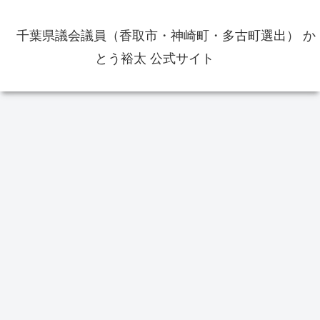
千葉県議会議員（香取市・神崎町・多古町選出） か
とう裕太 公式サイト
交通
イベント
お
香
テ
を
2025年7月17日から東関東自動車
佐原の大祭夏祭り2022年は7月15
35ポ
道の佐原香取ICがETC専用に 通
日から7月17日まで開催 3日間各
行前にチェックを
町乱曳き 出店も出店予定