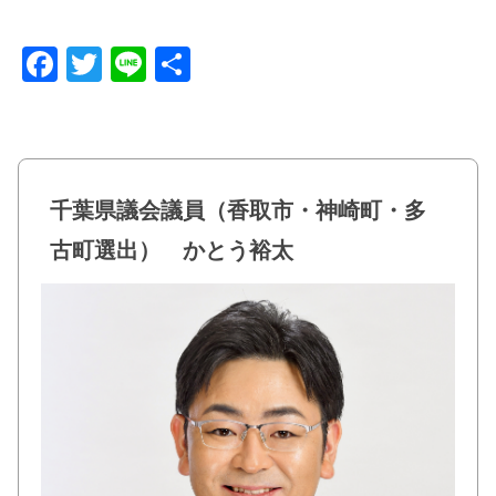
F
T
Li
共
a
wi
n
有
c
tt
e
e
er
b
千葉県議会議員（香取市・神崎町・多
o
古町選出） かとう裕太
o
k