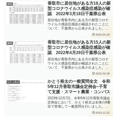
定めたコースを山車が曳き廻されます。
香取市に居住地がある方18人の新
健康
佐原の大祭夏祭り2026年は、11日夕方に
型コロナウイルス感染症感染が確
10台の山車が全て香取街道（八坂神社付
認 2022年3月18日千葉県公表
近）に整列する予定です。佐原の大祭期
間中は大幅な交通規制も行われますの
居住地が香取市内にある方の新型コロナ
で、ご注意ください。佐原の大祭夏祭り
ウイルス感染症感染が確認されたことに
の3日間の天気が心配ですが、雨でも佐原
ついて、千葉県から公表されました。新
の大祭は行われます。
型コロナウイルス感染症の感染拡大防止
2022.03.19
https://weathernews.jp/onebox/tenki/chiba
のため、手洗いの徹底、人と人との距離
/12236/雨天の場合は山車の人形にビニー
をできるだけ2m以上（最低1m以上）取
香取市に居住地がある方15人の新
健康
ルシートがかけられてしまいますが、山
ること、会話をするときはマスクを着用
型コロナウイルス感染症感染が確
車の曳き廻しの迫力を感じることはでき
すること、密集・密接・密閉を避けるこ
ます。夏祭りは暑さ対策が重要になって
認 2022年4月29日千葉県公表
となどの感染症対策をしっかりと行って
くると思います。しっかりと暑さ対策、
いただくよう、お願いいたします。
居住地が香取市内にある方の新型コロナ
熱中症対策をしていただいて、お祭りに
ウイルス感染症感染が確認されたことに
臨んでいただきたいと思います。佐原の
ついて、千葉県から公表されました。新
大祭夏祭りが今から楽しみですね。
型コロナウイルス感染症の感染拡大防止
2022.04.29
のため、手洗いの徹底、人と人との距離
をできるだけ2m以上（最低1m以上）取
かとう裕太の一般質問全文 令和
かとう裕太
ること、会話をするときはマスクを着用
5年12月香取市議会定例会−子育
すること、密集・密接・密閉を避けるこ
て支援・スマート農業・コンパス
となどの感染症対策をしっかりと行って
いただくよう、お願いいたします。
2023年12月7日、令和5年12月香取市議会
定例会において、かとう裕太は全体の8番
目で登壇して一般質問を行いました。今
回は、子育て支援、スマート農業、コン
2023.12.22
パスについて伺いました。いつものよう