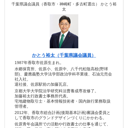
千葉県議会議員（香取市・神崎町・多古町選出） かとう裕
太
かとう裕太（千葉県議会議員）
1987年香取市佐原生まれ。
水郷保育所、佐原小、佐原中、八千代松陰高校(野球
部)、慶應義塾大学法学部政治学科卒業後、石油元売会
社入社。
退社後、佐原駅前の加藤瓦店。
京都大学大学院法学研究科法曹養成専攻修了。
加藤裕太行政書士事務所代表。
宅地建物取引士・基本情報技術者・国内旅行業務取扱
管理者。
2012年、香取市総合計画(後期基本計画)審議会委員と
して香取市のグランドデザインづくりにかかわる。
佐原青年会議所での活動や行政書士の仕事を通じて、