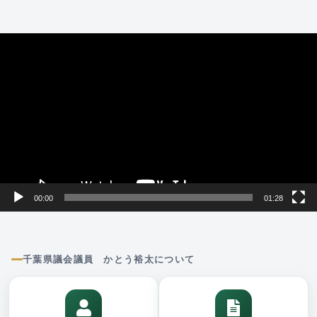
動
画
プ
レ
ー
ヤ
ー
00:00
01:28
千葉県議会議員 かとう裕太について