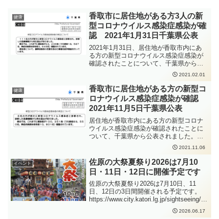
香取市に居住地がある方3人の新
健康
型コロナウイルス感染症感染が確
認 2021年1月31日千葉県公表
2021年1月31日、居住地が香取市内にあ
る方の新型コロナウイルス感染症感染が
確認されたことについて、千葉県から公
表されました。推定感染経路は、県内患
2021.02.01
者との接触、とのことです。
香取市に居住地がある方の新型コ
健康
ロナウイルス感染症感染が確認
2021年11月5日千葉県公表
居住地が香取市内にある方の新型コロナ
ウイルス感染症感染が確認されたことに
ついて、千葉県から公表されました。新
型コロナウイルス感染症の感染拡大防止
2021.11.06
のため、手洗いの徹底、人と人との距離
をできるだけ2m以上（最低1m以上）取
佐原の大祭夏祭り2026は7月10
イベント
ること、会話をするときはマスクを着用
日・11日・12日に開催予定です
すること、密集・密接・密閉を避けるこ
となどの感染症対策をしっかりと行って
佐原の大祭夏祭り2026は7月10日、11
いただくよう、お願いいたします。
日、12日の3日間開催される予定です。
https://www.city.katori.lg.jp/sightseeing/m
atsuri/introduction/natsu.html2026年の山
2026.06.17
車運行は、3日間乱曳きとなり、各町内で