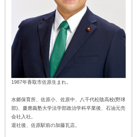
1987年香取市佐原生まれ。
水郷保育所、佐原小、佐原中、八千代松陰高校(野球
部)、慶應義塾大学法学部政治学科卒業後、石油元売
会社入社。
退社後、佐原駅前の加藤瓦店。