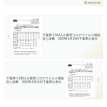
https://www.pref.chiba.lg.jp/shippei/press/
2023.04.30
2023/ncov20230430-1.html発生届出の対
象となる方は、以下の要件にあてはまる
方、となります。65歳以上の方入院を要
する方重症化リスクがあり、かつ、新型
コロナ治療薬の投与が必要な方又は重症
化リスクがあり、かつ、新型コロナ罹患
により新たに酸素投与が必要な方妊娠さ
れている方新型コロナウイルス感染症の
千葉県で164人が新型コロナウイルス感染
感染拡大防止のため手洗いの徹底、具合
症と診断 2023年3月19日千葉県公表分
の悪い時は外出を控えること、人と人と
の距離を取ること、必要な場面・有効な
場面でのマスク着用、密集・密接・密閉
を避けることなどの感染症対策をしっか
りと行っていただくよう、お願いいたし
ます
千葉県で230人が新型コロナウイルス感染
症と診断 2023年3月21日千葉県公表分