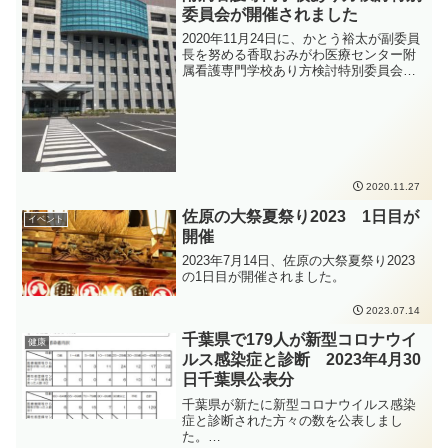
りたいと思います。
委員会が開催されました
2020年11月24日に、かとう裕太が副委員
長を努める香取おみがわ医療センター附
属看護専門学校あり方検討特別委員会が
開催されました。特別委員会では各議員
から意見が出て、今後検討すべき事項な
どが提案されました。色々な検討課題が
ありますが、確りと調査して参ります。
2020.11.27
佐原の大祭夏祭り2023 1日目が
イベント
開催
2023年7月14日、佐原の大祭夏祭り2023
の1日目が開催されました。
2023.07.14
千葉県で179人が新型コロナウイ
健康
ルス感染症と診断 2023年4月30
日千葉県公表分
千葉県が新たに新型コロナウイルス感染
症と診断された方々の数を公表しまし
た。