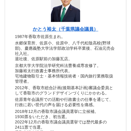
かとう裕太（千葉県議会議員）
1987年香取市佐原生まれ。
水郷保育所、佐原小、佐原中、八千代松陰高校(野球
部)、慶應義塾大学法学部政治学科卒業後、石油元売会
社入社。
退社後、佐原駅前の加藤瓦店。
京都大学大学院法学研究科法曹養成専攻修了。
加藤裕太行政書士事務所代表。
宅地建物取引士・基本情報技術者・国内旅行業務取扱
管理者。
2012年、香取市総合計画(後期基本計画)審議会委員と
して香取市のグランドデザインづくりにかかわる。
佐原青年会議所での活動や行政書士の仕事を通じて、
行政に若い世代の声を届ける必要性を痛感。
2018年12月の香取市議会議員選挙に立候補。
1930票をいただき、初当選。
2022年12月の香取市議会議員選挙では歴代最多の
2411票で当選。