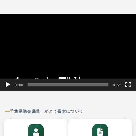
動
画
プ
レ
ー
ヤ
ー
00:00
01:28
千葉県議会議員 かとう裕太について