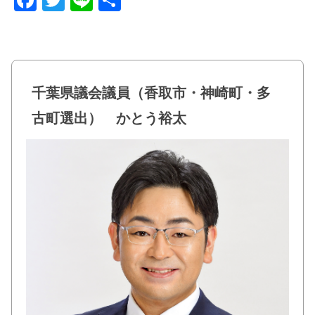
a
wi
n
有
c
tt
e
e
er
b
千葉県議会議員（香取市・神崎町・多
o
古町選出） かとう裕太
o
k