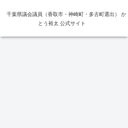
千葉県議会議員（香取市・神崎町・多古町選出） か
とう裕太 公式サイト
選挙
一般質問
お
香
テ
を
香取市長選挙2022の投票率は？
開票は21時10分から香取市民体育
館で
工
は9
香取市総合防災マップで防災情報
の確認を ハザードマップは日頃
からの確認が重要です