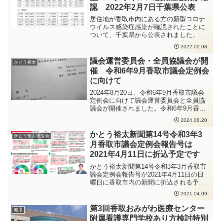
認 2022年2月7日千葉県公表
居住地が香取市内にある方の新型コロナ
ウイルス感染症感染が確認されたことに
ついて、千葉県から公表されました。新
型コロナウイルス感染症の感染拡大防止
2022.02.08
のため、手洗いの徹底、人と人との距離
をできるだけ2m以上（最低1m以上）取
議会運営委員会・全員協議会が開
かとう裕太
ること、会話をするときはマスクを着用
催 令和6年9月香取市議会定例会
すること、密集・密接・密閉を避けるこ
に向けて
となどの感染症対策をしっかりと行って
いただくよう、お願いいたします。
2024年8月20日、令和6年9月香取市議会
定例会に向けて議会運営委員会と全員協
議会が開催されました。令和6年9月香取
市議会定例会では10人の議員が一般質問
2024.08.20
を行う予定となっており、かとう裕太は9
月5日に全体の8番目で登壇して一般質問
かとう裕太新聞第14号令和3年3
かとう裕太後援会
を行う予定です。9月議会から本会議場で
月香取市議会定例会報告号は
のタブレット等の使用が認められたり、
2021年4月11日に折込予定です
一般質問だけでなく質疑や討論の通告も
メール等で行うことができるようになっ
かとう裕太新聞第14号令和3年3月香取市
たり、これまで提案し続けてきたことが
議会定例会報告号が2021年4月11日の日
形になってきて、少しずつですが議会運
曜日に香取市内の新聞に折込される予定
営についても変わってきています。9月議
です。お手にとってご覧いただけました
2021.04.09
会は前年度の決算についてもチェックす
ら幸いです。
る議会になっており、かとう裕太は決算
第3回香取おみがわ医療センター
健康
審査特別委員会の委員にもなる予定です
附属看護専門学校あり方検討特別
ので、最後まで確りと審議・審査して参