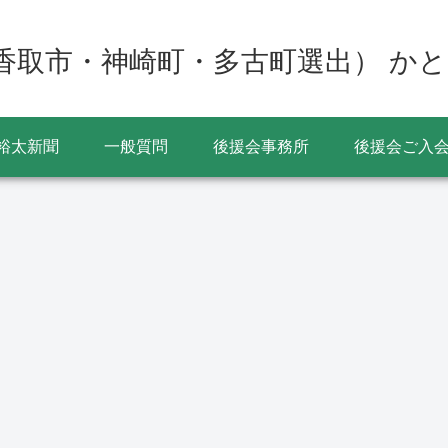
香取市・神崎町・多古町選出） かと
裕太新聞
一般質問
後援会事務所
後援会ご入
かとう裕太後援会
イベント
花
日
香取おみがわ医療センタ
影
ーが新病院の名称に決
定 香取市東庄町病院組
合議会臨時会