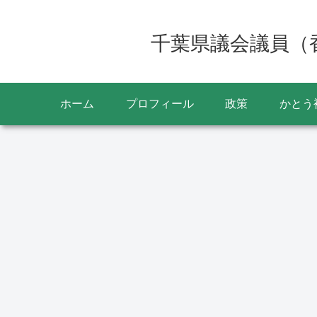
千葉県議会議員（
ホーム
プロフィール
政策
かとう
一般質問
イベント
26の投
第126回水郷おみがわ
 前回
火大会は2025年8月4
35ポイ
月曜日に延期 台風の
響で
香取おみがわ医療センタ
ーの竣工式に出席いたし
ました 新病院は9月オ