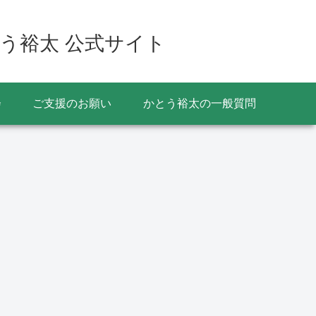
う裕太 公式サイト
会
ご支援のお願い
かとう裕太の一般質問
イベント
選挙
イベント
山車の特別曳き廻しが決
香取市長選挙2022の投
佐原の大
定（寺宿区・上宿区・上
票率は？ 開票は21時
年は7月
仲町区） 佐原の大祭
10分から香取市民体育
日まで
は？
館で
乱曳き