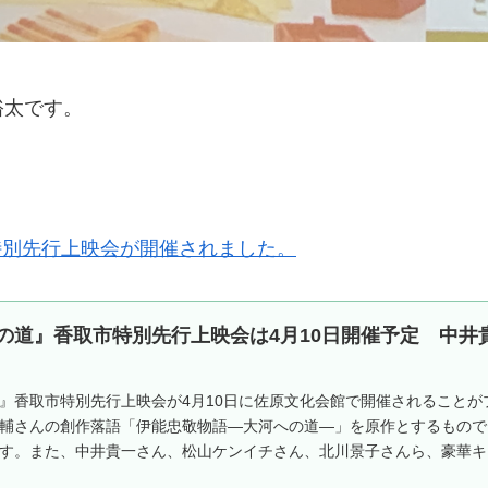
裕太です。
市特別先行上映会が開催されました。
の道』香取市特別先行上映会は4月10日開催予定 中井
』香取市特別先行上映会が4月10日に佐原文化会館で開催されること
輔さんの創作落語「伊能忠敬物語―大河への道―」を原作とするもので
す。また、中井貴一さん、松山ケンイチさん、北川景子さんら、豪華キ