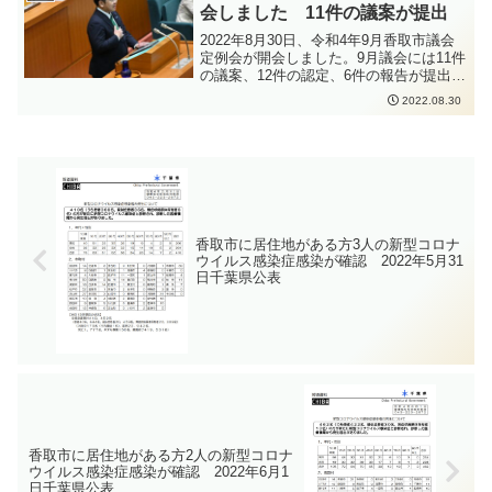
を見て楽しんでいました。行列に参加さ
会しました 11件の議案が提出
れているお子さん方も多く、とてもよい
思い出になるのではないかと思います。
2022年8月30日、令和4年9月香取市議会
次の香取神宮式年大祭と式年神幸祭が斎
定例会が開会しました。9月議会には11件
行されるのは12年後になります。明日も
の議案、12件の認定、6件の報告が提出さ
奉祝祭があるということですが、準備か
れました。9月議会では令和3年度の決算
2022.08.30
らここまで関わられたみなさん、お疲れ
審査が行われます。最後まで確りと審
様でした。
議・審査して参ります。
香取市に居住地がある方3人の新型コロナ
ウイルス感染症感染が確認 2022年5月31
日千葉県公表
香取市に居住地がある方2人の新型コロナ
ウイルス感染症感染が確認 2022年6月1
日千葉県公表