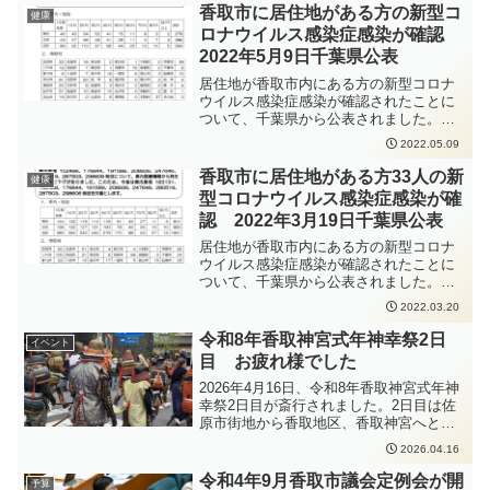
1m以上）取ること、会話をするときはマ
をできるだけ2m以上（最低1m以上）取
香取市に居住地がある方の新型コ
健康
スクを着用すること、密集・密接・密閉
ること、会話をするときはマスクを着用
ロナウイルス感染症感染が確認
を避けることなどの感染症対策をしっか
すること、密集・密接・密閉を避けるこ
りと行っていただくよう、お願いいたし
2022年5月9日千葉県公表
となどの感染症対策をしっかりと行って
ます。
いただくよう、お願いいたします。
居住地が香取市内にある方の新型コロナ
ウイルス感染症感染が確認されたことに
ついて、千葉県から公表されました。新
型コロナウイルス感染症の感染拡大防止
2022.05.09
のため、手洗いの徹底、人と人との距離
をできるだけ2m以上（最低1m以上）取
香取市に居住地がある方33人の新
健康
ること、会話をするときはマスクを着用
型コロナウイルス感染症感染が確
すること、密集・密接・密閉を避けるこ
認 2022年3月19日千葉県公表
となどの感染症対策をしっかりと行って
いただくよう、お願いいたします。
居住地が香取市内にある方の新型コロナ
ウイルス感染症感染が確認されたことに
ついて、千葉県から公表されました。新
型コロナウイルス感染症の感染拡大防止
2022.03.20
のため、手洗いの徹底、人と人との距離
をできるだけ2m以上（最低1m以上）取
令和8年香取神宮式年神幸祭2日
イベント
ること、会話をするときはマスクを着用
目 お疲れ様でした
すること、密集・密接・密閉を避けるこ
となどの感染症対策をしっかりと行って
2026年4月16日、令和8年香取神宮式年神
いただくよう、お願いいたします。
幸祭2日目が斎行されました。2日目は佐
原市街地から香取地区、香取神宮へと行
列が進んでいきました。朝の佐原御旅所
2026.04.16
発輿祭には家族で伺い、子どもたちも初
めて間近でみる馬や、御神輿の装飾など
令和4年9月香取市議会定例会が開
予算