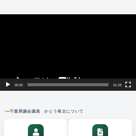
動
画
プ
レ
ー
ヤ
ー
00:00
01:28
千葉県議会議員 かとう裕太について