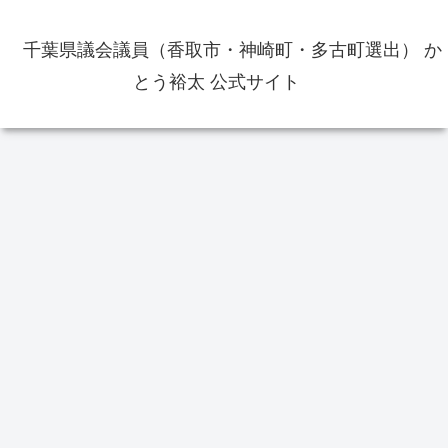
千葉県議会議員（香取市・神崎町・多古町選出） か
とう裕太 公式サイト
イベント
選挙
か
車
佐原の大祭夏祭り2022年は7月15
香取市長選挙2022の開票結果 新
 通
日から7月17日まで開催 3日間各
人の伊藤友則氏が初当選 投票率
町乱曳き 出店も出店予定
49.09％
地
ポー
1