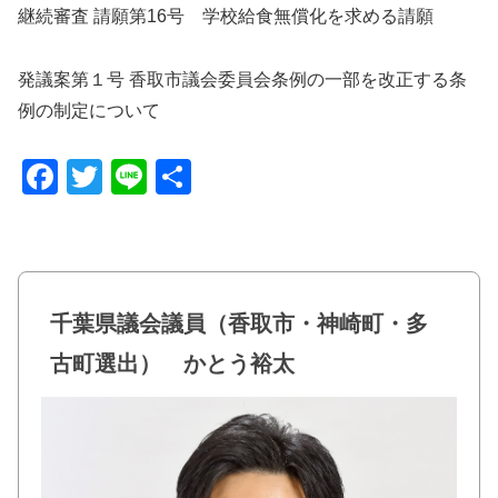
継続審査 請願第16号 学校給食無償化を求める請願
発議案第１号 香取市議会委員会条例の一部を改正する条
例の制定について
F
T
Li
共
a
wi
n
有
c
tt
e
e
er
b
千葉県議会議員（香取市・神崎町・多
o
古町選出） かとう裕太
o
k