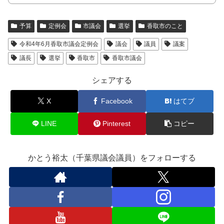
予算
定例会
市議会
選挙
香取市のこと
令和4年6月香取市議会定例会
議会
議員
議案
議長
選挙
香取市
香取市議会
シェアする
X
Facebook
はてブ
LINE
Pinterest
コピー
かとう裕太（千葉県議会議員）をフォローする