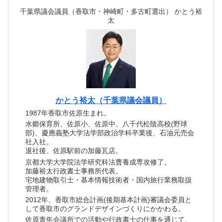
千葉県議会議員（香取市・神崎町・多古町選出） かとう裕
太
かとう裕太（千葉県議会議員）
1987年香取市佐原生まれ。
水郷保育所、佐原小、佐原中、八千代松陰高校(野球
部)、慶應義塾大学法学部政治学科卒業後、石油元売会
社入社。
退社後、佐原駅前の加藤瓦店。
京都大学大学院法学研究科法曹養成専攻修了。
加藤裕太行政書士事務所代表。
宅地建物取引士・基本情報技術者・国内旅行業務取扱
管理者。
2012年、香取市総合計画(後期基本計画)審議会委員と
して香取市のグランドデザインづくりにかかわる。
佐原青年会議所での活動や行政書士の仕事を通じて、