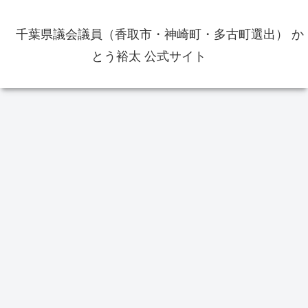
千葉県議会議員（香取市・神崎町・多古町選出） か
とう裕太 公式サイト
選挙
イベント
選
の
香取市長選挙2026の投票率は
香取
佐原の大祭夏祭り2023年は7月14
重
48.74％ 前回2022年よりも0.35ポ
人
日から7月16日まで開催
02
イントダウン
49.