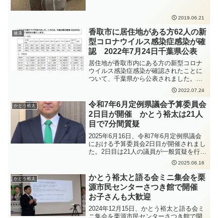
2019.06.21
香取市に居住地がある方62人の新
健康
型コロナウイルス感染症感染が確
認 2022年7月24日千葉県公表
居住地が香取市内にある方の新型コロナ
ウイルス感染症感染が確認されたことに
ついて、千葉県から公表されました。
https://www.pref.chiba.lg.jp/shippei/press/
2022.07.24
2022/ncov20220724-1.html新型コロナウ
イルス感染症の感染拡大防止のため、手
令和7年6月定例県議会予算委員会
かとう裕太
洗いの徹底、人と人との距離をできるだ
2日目が開催 かとう裕太は21人
け2m以上（最低1m以上）取ること、会
目で7分間質疑
話をするときはマスクを着用すること、
密集・密接・密閉を避けることなどの感
2025年6月16日、令和7年6月定例県議会
染症対策をしっかりと行っていただくよ
における予算委員会2日目が開催されまし
う、お願いいたします。
た。2日目は21人の議員が一般質疑を行い
ました。かとう裕太は21番目で7分間、質
2025.06.16
疑を行いました。今回は農福連携推進事
業と看護師等養成所運営事業補助金につ
かとう裕太と語る会ミニ集会を栗
かとう裕太
いて伺いました。早口になりましたが、
源市民センターさつき館で開催
なんとか7分間で質疑を行うことができま
お子さんも大歓迎
した。
2024年12月15日、かとう裕太と語る会ミ
ニ集会を栗源市民センターさつき館で開