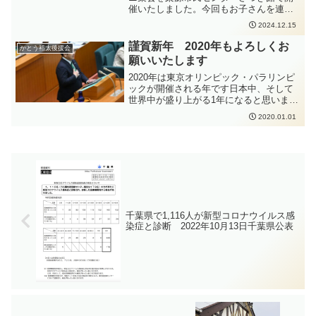
催いたしました。今回もお子さんを連れ
てご参加いただいた方がいらっしゃいま
2024.12.15
した。かとう裕太と語る会はお子さんの
ご参加も大歓迎です。前回に引き続き、
謹賀新年 2020年もよろしくお
かとう裕太後援会
かとう裕太からお話をした後、ご質問や
願いいたします
ご意見をいただく、というスタイルで行
いました。また、朝は香取小江戸マラソ
2020年は東京オリンピック・パラリンピ
ン大会に伺いました。いい天気の中、た
ックが開催される年です日本中、そして
くさんの方々がそれぞれのペースでマラ
世界中が盛り上がる1年になると思います
ソン大会に臨んでいらっしゃいました。
かとう裕太も香取市を盛り立てるために
2020.01.01
出場者のみなさん、応援されていたみな
尽力して参りたいと思います2020年もよ
さん、お疲れ様でした。
ろしくお願いいたします
千葉県で1,116人が新型コロナウイルス感
染症と診断 2022年10月13日千葉県公表