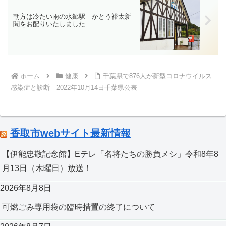
朝方は冷たい雨の水郷駅 かとう裕太新
聞をお配りいたしました
ホーム
健康
千葉県で876人が新型コロナウイルス
感染症と診断 2022年10月14日千葉県公表
香取市webサイト最新情報
【伊能忠敬記念館】Eテレ「名将たちの勝負メシ」令和8年8
月13日（木曜日）放送！
2026年8月8日
可燃ごみ専用袋の臨時措置の終了について