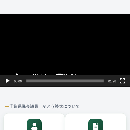
動
画
プ
レ
ー
ヤ
ー
00:00
01:28
千葉県議会議員 かとう裕太について