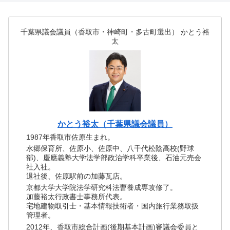
千葉県議会議員（香取市・神崎町・多古町選出） かとう裕
太
かとう裕太（千葉県議会議員）
1987年香取市佐原生まれ。
水郷保育所、佐原小、佐原中、八千代松陰高校(野球
部)、慶應義塾大学法学部政治学科卒業後、石油元売会
社入社。
退社後、佐原駅前の加藤瓦店。
京都大学大学院法学研究科法曹養成専攻修了。
加藤裕太行政書士事務所代表。
宅地建物取引士・基本情報技術者・国内旅行業務取扱
管理者。
2012年、香取市総合計画(後期基本計画)審議会委員と