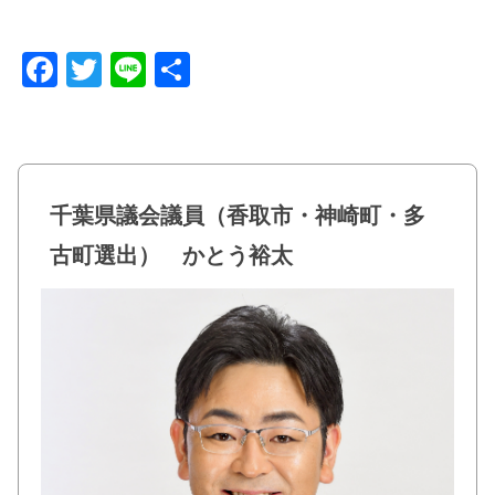
F
T
Li
共
a
wi
n
有
c
tt
e
e
er
b
千葉県議会議員（香取市・神崎町・多
o
古町選出） かとう裕太
o
k