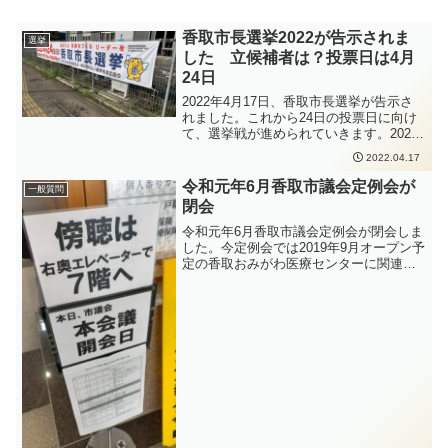
香取市長選挙2022が告示されま
選挙
した 立候補者は？投票日は4月
24日
2022年4月17日、香取市長選挙が告示さ
れました。これから24日の投票日に向け
て、選挙戦が進められていきます。2022
年の香取市長選挙の立候補者は、17時で
2022.04.17
締め切られ、届出順に宇井成一候補、伊
藤友則候補の2名が立候補しました。2018
令和元年6月香取市議会定例会が
一般質問
年の立候補者と同じ顔ぶれの香取市長選
閉会
挙となりました。2022年の香取市長選挙
の投票日は4月24日ですが、明日18日から
令和元年6月香取市議会定例会が閉会しま
期日前投票も可能です。
した。今定例会では2019年9月オープン予
定の香取おみがわ医療センターに関連す
る条例が多く提案されていました。かと
う裕太は本会議場で6月6日に質疑、6月12
日に一般質問を行いました。