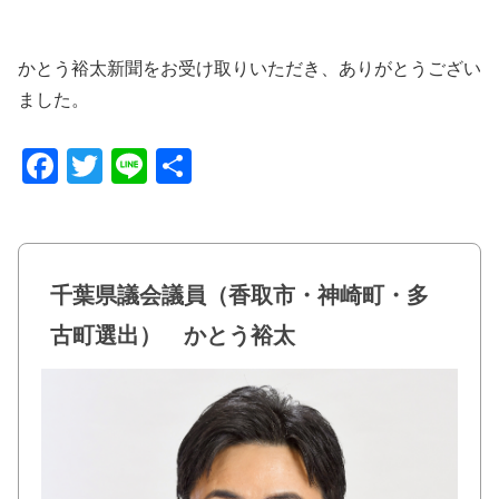
かとう裕太新聞をお受け取りいただき、ありがとうござい
ました。
F
T
Li
共
a
wi
n
有
c
tt
e
e
er
千葉県議会議員（香取市・神崎町・多
b
古町選出） かとう裕太
o
o
k