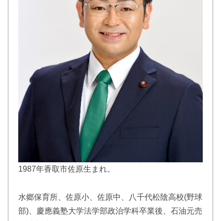
1987年香取市佐原生まれ。
水郷保育所、佐原小、佐原中、八千代松陰高校(野球
部)、慶應義塾大学法学部政治学科卒業後、石油元売