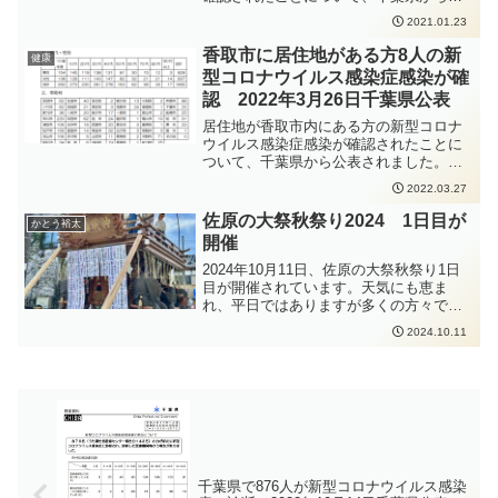
スポットとなっていました。
表されました。推定感染経路について
2021.01.23
は、不明とのことです。
香取市に居住地がある方8人の新
健康
型コロナウイルス感染症感染が確
認 2022年3月26日千葉県公表
居住地が香取市内にある方の新型コロナ
ウイルス感染症感染が確認されたことに
ついて、千葉県から公表されました。新
型コロナウイルス感染症の感染拡大防止
2022.03.27
のため、手洗いの徹底、人と人との距離
をできるだけ2m以上（最低1m以上）取
佐原の大祭秋祭り2024 1日目が
かとう裕太
ること、会話をするときはマスクを着用
開催
すること、密集・密接・密閉を避けるこ
となどの感染症対策をしっかりと行って
2024年10月11日、佐原の大祭秋祭り1日
いただくよう、お願いいたします。
目が開催されています。天気にも恵ま
れ、平日ではありますが多くの方々で賑
わっていました。
2024.10.11
千葉県で876人が新型コロナウイルス感染