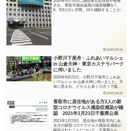
2020年5月15日に議会運営委員会が開催
され、香取市議会議員の議員報酬を7、
8、9月の3ヶ月間、10％減額することが決
定されました。令和2年6月定例会で発議
案第1号として提案され、条例が制定され
る見込みです。
2020.05.16
小野川下座舟・ふれあいマルシェ
かとう裕太
in 山倉大神・東京カステラパーク
に伺いました
2025年9月21日、小野川下座舟とふれあ
いマルシェ in 山倉大神に伺いました。天
候に恵まれ、どちらも多くの方々で賑わ
っていました。たくさんの方々にお声を
2025.09.22
かけていただき、県政や地域のことにつ
いて報告をしたり、ご要望を伺ったりい
香取市に居住地がある方2人の新
健康
たしました。その後はご要望をいただい
型コロナウイルス感染症感染が確
た場所の現地確認をし、資料をまとめま
認 2021年1月23日千葉県公表
した。その帰りに、多古町十余三に先日
オープンした東京カステラパークに伺い
2021年1月23日、居住地が香取市内にあ
ました。遅めの時間に伺ったのですが、
る方の新型コロナウイルス感染症感染が
店内は混雑しており、早速多古町の人気
確認されたことについて、千葉県から公