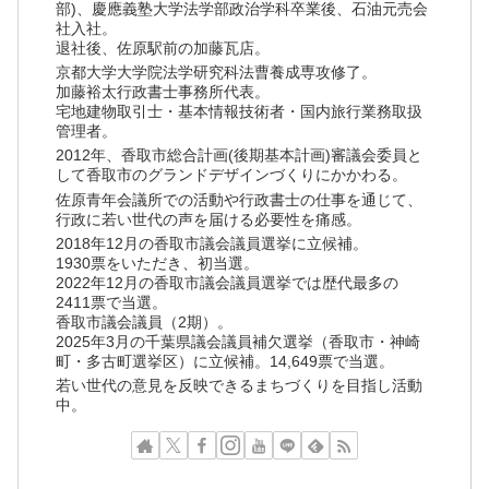
部)、慶應義塾大学法学部政治学科卒業後、石油元売会
社入社。
退社後、佐原駅前の加藤瓦店。
京都大学大学院法学研究科法曹養成専攻修了。
加藤裕太行政書士事務所代表。
宅地建物取引士・基本情報技術者・国内旅行業務取扱
管理者。
2012年、香取市総合計画(後期基本計画)審議会委員と
して香取市のグランドデザインづくりにかかわる。
佐原青年会議所での活動や行政書士の仕事を通じて、
行政に若い世代の声を届ける必要性を痛感。
2018年12月の香取市議会議員選挙に立候補。
1930票をいただき、初当選。
2022年12月の香取市議会議員選挙では歴代最多の
2411票で当選。
香取市議会議員（2期）。
2025年3月の千葉県議会議員補欠選挙（香取市・神崎
町・多古町選挙区）に立候補。14,649票で当選。
若い世代の意見を反映できるまちづくりを目指し活動
中。