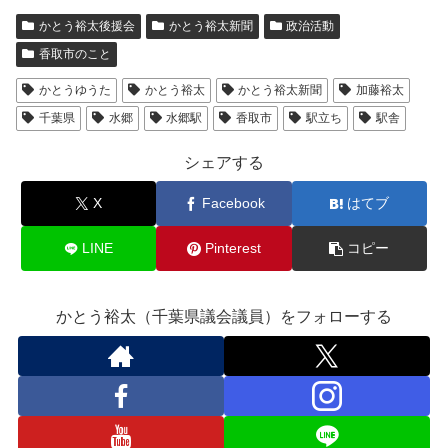
かとう裕太後援会
かとう裕太新聞
政治活動
香取市のこと
かとうゆうた
かとう裕太
かとう裕太新聞
加藤裕太
千葉県
水郷
水郷駅
香取市
駅立ち
駅舎
シェアする
X
Facebook
はてブ
LINE
Pinterest
コピー
かとう裕太（千葉県議会議員）をフォローする