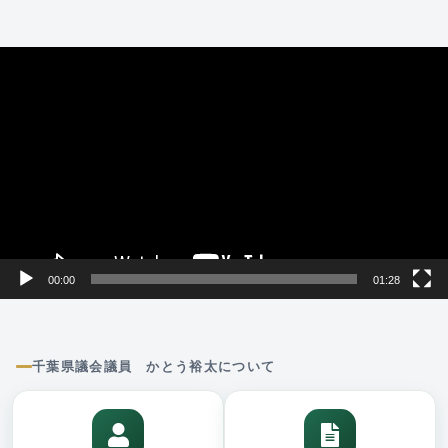
動
画
プ
レ
ー
ヤ
ー
00:00
01:28
千葉県議会議員 かとう裕太について