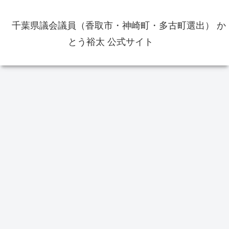
千葉県議会議員（香取市・神崎町・多古町選出） か
とう裕太 公式サイト
イベント
お役立ち情報
選
香取市佐原周辺の飲食店の出前・
テイクアウトのメニュー等の情報
をまとめました
佐原の大祭夏祭り2024年は7月12
香取
日から14日まで開催 山車の位置
開票
情報も
館
欠
選
り