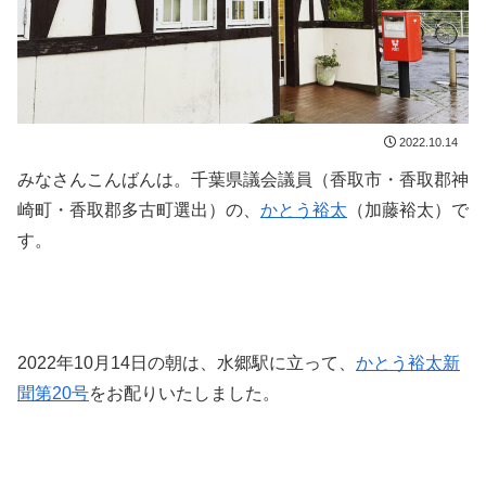
2022.10.14
みなさんこんばんは。千葉県議会議員（香取市・香取郡神
崎町・香取郡多古町選出）の、
かとう裕太
（加藤裕太）で
す。
2022年10月14日の朝は、水郷駅に立って、
かとう裕太新
聞第20号
をお配りいたしました。