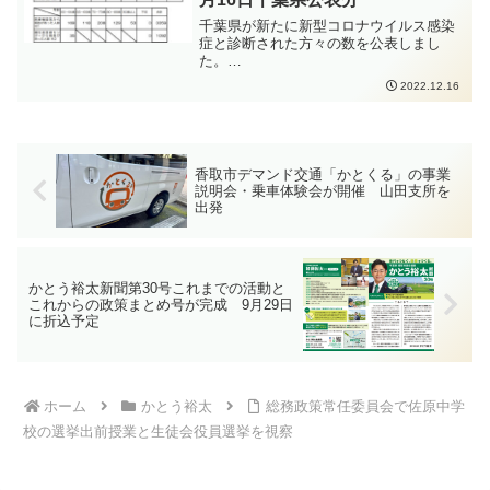
人以内となっています。
千葉県が新たに新型コロナウイルス感染
症と診断された方々の数を公表しまし
た。
https://www.pref.chiba.lg.jp/shippei/press/
2022.12.16
2022/ncov20221216-1.html発生届出の対
象となる方は、以下の要件にあてはまる
方、となります。65歳以上の方入院を要
する方重症化リスクがあり、かつ、新型
コロナ治療薬の投与が必要な方又は重症
香取市デマンド交通「かとくる」の事業
化リスクがあり、かつ、新型コロナ罹患
説明会・乗車体験会が開催 山田支所を
により新たに酸素投与が必要な方妊娠さ
出発
れている方新型コロナウイルス感染症の
感染拡大防止のため、手洗いの徹底、人
と人との距離をできるだけ2m以上（最低
1m以上）取ること、会話をするときはマ
スクを着用すること、密集・密接・密閉
かとう裕太新聞第30号これまでの活動と
これからの政策まとめ号が完成 9月29日
を避けることなどの感染症対策をしっか
に折込予定
りと行っていただくよう、お願いいたし
ます。
ホーム
かとう裕太
総務政策常任委員会で佐原中学
校の選挙出前授業と生徒会役員選挙を視察