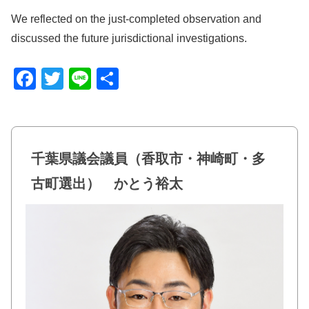
We reflected on the just-completed observation and
discussed the future jurisdictional investigations.
F
T
Li
共
a
wi
n
有
c
tt
e
e
er
千葉県議会議員（香取市・神崎町・多
b
古町選出） かとう裕太
o
o
k