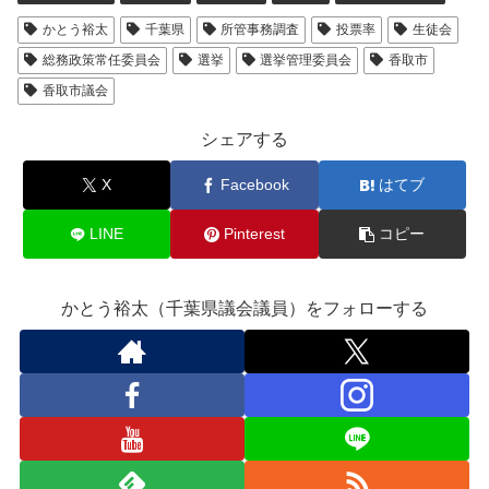
かとう裕太
千葉県
所管事務調査
投票率
生徒会
総務政策常任委員会
選挙
選挙管理委員会
香取市
香取市議会
シェアする
X
Facebook
はてブ
LINE
Pinterest
コピー
かとう裕太（千葉県議会議員）をフォローする