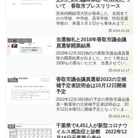
時まで有人の対応で、19時から22時は自
いて 香取市プレスリリース
動貸出機での貸し出しが可能と、サービ
スが拡大されます。いろいろな使い方が
安倍内閣総理大臣が発表した、全国全て
できる新しい施設ですので、是非ご活用
の小学校、中学校、高等学校、特別支援
いただければと思います。
学校の、来週３月２日から春休みまでの
臨時休業の要請を受けて、香取市でも3月
2020.02.28
2日から臨時休校となることが発表されま
した。
当選御礼と2018年香取市議会議
かとう裕太後援会
員選挙開票結果
2018年12月16日執行の香取市議会議員選
挙の開票結果が出ました。かとう裕太は
1930もの票をいただき、当選させていた
だきました。ありがとうございました。
2018.12.17
いただいたご期待に応えられるような働
きができるよう、精進して参ります。
香取市議会議員選挙2022の立候
市議会
補予定者説明会は10月12日開催
予定
2022年12月18日執行予定の香取市議会議
員一般選挙の立候補予定者説明会は、10
月12日水曜日に開催予定となっていま
す。
2022.09.11
https://www.city.katori.lg.jp/smph/govern
ment/senkyo/R4sigisensetumeikai.html場
千葉県で4,451人が新型コロナウ
健康
所は、香取市役所5階の大会議室となりま
イルス感染症と診断 2022年12
す。参加できるのは1候補予定者につき3
月16日千葉県公表分