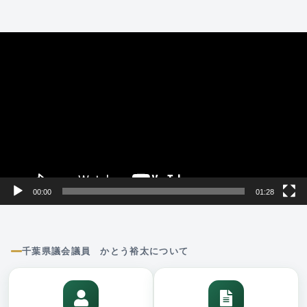
動
画
プ
レ
ー
ヤ
ー
00:00
01:28
千葉県議会議員 かとう裕太について