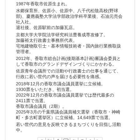
1987年香取市佐原生まれ。
水郷保育所、佐原小、佐原中、八千代松陰高校(野球
部)、慶應義塾大学法学部政治学科卒業後、石油元売会
社入社。
退社後、佐原駅前の加藤瓦店。
京都大学大学院法学研究科法曹養成専攻修了。
加藤裕太行政書士事務所代表。
宅地建物取引士・基本情報技術者・国内旅行業務取扱
管理者。
2012年、香取市総合計画(後期基本計画)審議会委員と
して香取市のグランドデザインづくりにかかわる。
佐原青年会議所での活動や行政書士の仕事を通じて、
行政に若い世代の声を届ける必要性を痛感。
2018年12月の香取市議会議員選挙に立候補。
1930票をいただき、初当選。
2022年12月の香取市議会議員選挙では歴代最多の
2411票で当選。
香取市議会議員（2期）。
2025年3月の千葉県議会議員補欠選挙（香取市・神崎
町・多古町選挙区）に立候補。14,649票で当選。
若い世代の意見を反映できるまちづくりを目指し活動
中。