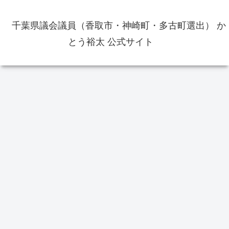
千葉県議会議員（香取市・神崎町・多古町選出） か
とう裕太 公式サイト
イベント
お役立ち情報
イ
香取市佐原周辺の飲食店の出前・
テイクアウトのメニュー等の情報
をまとめました
第126回水郷おみがわ花火大会は
佐原
2025年8月4日月曜日に延期 台風
日か
の影響で
欠
選
り