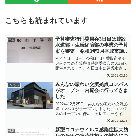
こちらも読まれています
予算審査特別委員会3日目は建設
予算
水道部・生活経済部の事業の予算
案を審査 令和3年3月香取市議会
定例会
2021年3月10日、令和3年3月香取市議会
定例会での予算審査特別委員会の3日目が
開催されました。本日は主に建設水道部
と生活経済部の事業の予算案について審
2021.03.10
査が行われました。本日は土木や上下水
道、都市整備、農政や商工観光、環境安
みんなの賑わい交流拠点コンパス
イベント
全や市民恊働、市民課に関する事業など
がオープン 内覧会に行ってきま
多くの項目について質疑がありました。
した
2022年12月25日、みんなの賑わい交流拠
点コンパスがオープンしました。コンパ
スのオープンに伴い、セレモニーやイベ
ントが行われました。また、コンパスの
2022.12.25
内覧会が開催されましたので、完成した
ばかりの施設を見学させていただきまし
新型コロナウイルス感染症拡大防
健康
た。新しい図書館の運営時間は9時から19
止のための臨時休校への対応につ