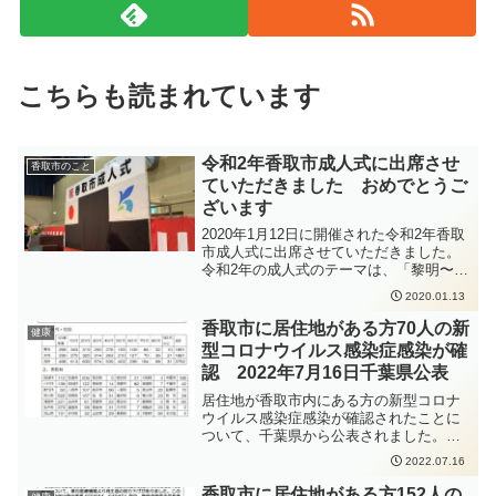
こちらも読まれています
令和2年香取市成人式に出席させ
香取市のこと
ていただきました おめでとうご
ざいます
2020年1月12日に開催された令和2年香取
市成人式に出席させていただきました。
令和2年の成人式のテーマは、「黎明〜と
もに新たな時代を〜」ということで、令
2020.01.13
和最初の成人式ということと、成人され
たみなさんの新たなスタートにぴったり
香取市に居住地がある方70人の新
健康
のテーマだと思います。成人された717名
型コロナウイルス感染症感染が確
のみなさん、おめでとうございます！
認 2022年7月16日千葉県公表
居住地が香取市内にある方の新型コロナ
ウイルス感染症感染が確認されたことに
ついて、千葉県から公表されました。新
型コロナウイルス感染症の感染拡大防止
2022.07.16
のため、手洗いの徹底、人と人との距離
をできるだけ2m以上（最低1m以上）取
香取市に居住地がある方152人の