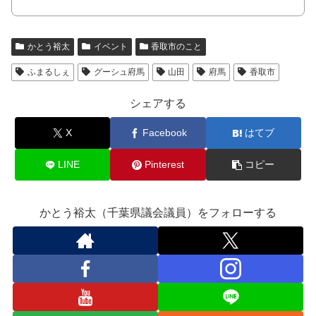
かとう裕太
イベント
香取市のこと
ふまるしぇ
グーシュ府馬
山田
府馬
香取市
シェアする
X
Facebook
はてブ
LINE
Pinterest
コピー
かとう裕太（千葉県議会議員）をフォローする