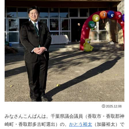
2025.12.08
みなさんこんばんは。千葉県議会議員（香取市・香取郡神
崎町・香取郡多古町選出）の、
かとう裕太
（加藤裕太）で