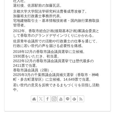
社入社。
退社後、佐原駅前の加藤瓦店。
京都大学大学院法学研究科法曹養成専攻修了。
加藤裕太行政書士事務所代表。
宅地建物取引士・基本情報技術者・国内旅行業務取扱
管理者。
2012年、香取市総合計画(後期基本計画)審議会委員と
して香取市のグランドデザインづくりにかかわる。
佐原青年会議所での活動や行政書士の仕事を通じて、
行政に若い世代の声を届ける必要性を痛感。
2018年12月の香取市議会議員選挙に立候補。
1930票をいただき、初当選。
2022年12月の香取市議会議員選挙では歴代最多の
2411票で当選。
香取市議会議員（2期）。
2025年3月の千葉県議会議員補欠選挙（香取市・神崎
町・多古町選挙区）に立候補。14,649票で当選。
若い世代の意見を反映できるまちづくりを目指し活動
中。