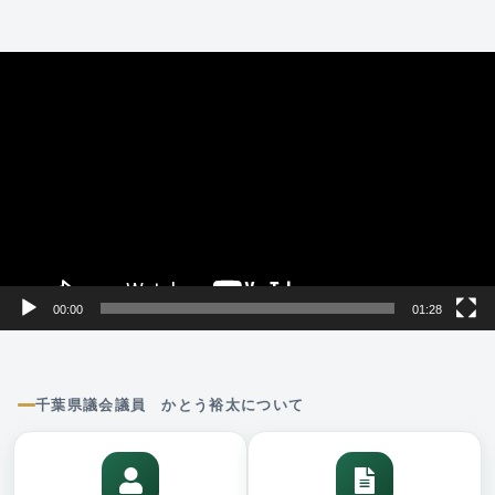
動
画
プ
レ
ー
ヤ
ー
00:00
01:28
千葉県議会議員 かとう裕太について