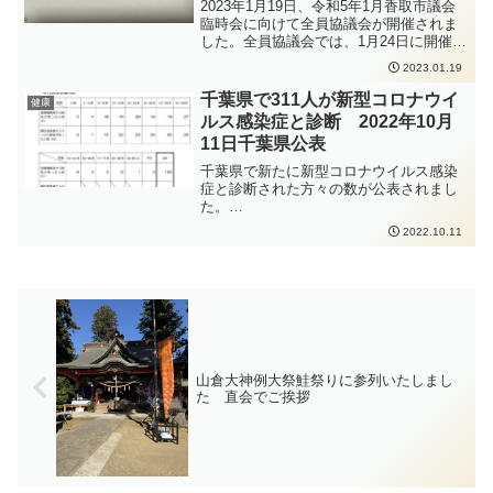
2023年1月19日、令和5年1月香取市議会
臨時会に向けて全員協議会が開催されま
した。全員協議会では、1月24日に開催さ
れる予定の令和5年1月香取市議会臨時会
2023.01.19
の運営についての協議と、令和4年12月香
取市議会定例会で議決した、旧八都第二
千葉県で311人が新型コロナウイ
健康
小学校の利活用について、優先交渉権者
ルス感染症と診断 2022年10月
の串カツ田中ホールディングスが提案事
11日千葉県公表
業を取下げたことが報告されました。旧
八都第二小学校の利活用についての報告
千葉県で新たに新型コロナウイルス感染
を受け、交渉の方法等について質問を
症と診断された方々の数が公表されまし
し、香取市にとって不利にならないよう
た。
な交渉の進め方等について、ご提案いた
https://www.pref.chiba.lg.jp/shippei/press/
2022.10.11
しました。旧八都第二小学校の利活用に
2022/ncov20221011-1.html発生届出の対
ついては期待していただけに、提案事業
象となる方は、以下の要件にあてはまる
の取下げは大変残念ですが、他にも提案
方、となります。65歳以上の方入院を要
事業者がいたこともあり、今後の利活用
する方重症化リスクがあり、かつ、新型
が進むことを期待します。24日の臨時会
コロナ治療薬の投与が必要な方又は重症
で議長や副議長が決まり、香取市議会の
化リスクがあり、かつ、新型コロナ罹患
構成等も定まってくる予定ですので、決
により新たに酸素投与が必要な方妊娠さ
まり次第ご報告させていただきます。
れている方新型コロナウイルス感染症の
山倉大神例大祭鮭祭りに参列いたしまし
感染拡大防止のため、手洗いの徹底、人
た 直会でご挨拶
と人との距離をできるだけ2m以上（最低
1m以上）取ること、会話をするときはマ
スクを着用すること、密集・密接・密閉
を避けることなどの感染症対策をしっか
りと行っていただくよう、お願いいたし
ます。