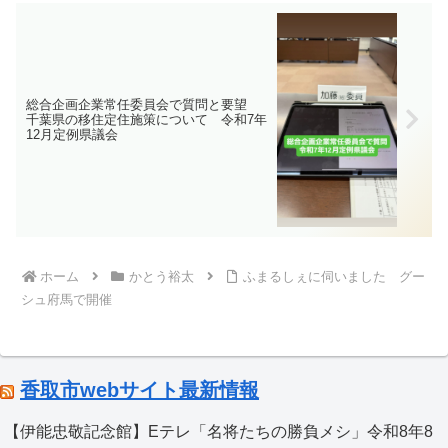
総合企画企業常任委員会で質問と要望
千葉県の移住定住施策について 令和7年
12月定例県議会
ホーム
かとう裕太
ふまるしぇに伺いました グー
シュ府馬で開催
香取市webサイト最新情報
【伊能忠敬記念館】Eテレ「名将たちの勝負メシ」令和8年8