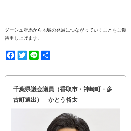
グーシュ府馬から
地域の発展につながっていくことをご期
待申し上げます。
F
T
Li
共
a
wi
n
有
c
tt
e
e
er
千葉県議会議員（香取市・神崎町・多
b
古町選出） かとう裕太
o
o
k