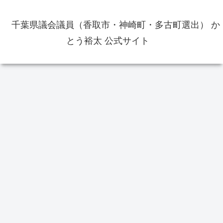
千葉県議会議員（香取市・神崎町・多古町選出） か
とう裕太 公式サイト
一般質問
政治
教
令
学
香取おみがわ医療センターの竣工
式に出席いたしました 新病院は9
月オープン
香取市議会議員選挙の供託金の返
還手続きをしてきました
レ
その