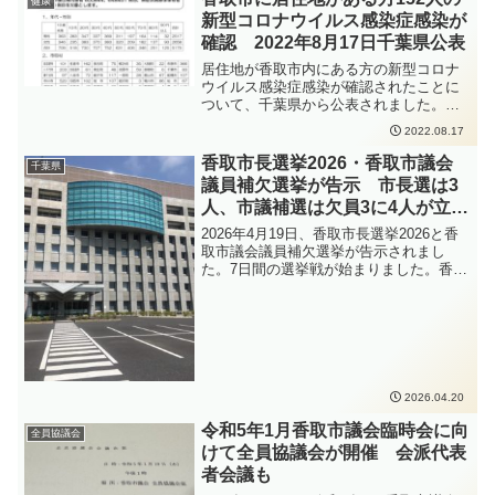
健康
ること、会話をするときはマスクを着用
新型コロナウイルス感染症感染が
すること、密集・密接・密閉を避けるこ
確認 2022年8月17日千葉県公表
となどの感染症対策をしっかりと行って
いただくよう、お願いいたします。
居住地が香取市内にある方の新型コロナ
ウイルス感染症感染が確認されたことに
ついて、千葉県から公表されました。
https://www.pref.chiba.lg.jp/shippei/press/
2022.08.17
2022/ncov20220817-1.html新型コロナウ
イルス感染症の感染拡大防止のため、手
香取市長選挙2026・香取市議会
千葉県
洗いの徹底、人と人との距離をできるだ
議員補欠選挙が告示 市長選は3
け2m以上（最低1m以上）取ること、会
人、市議補選は欠員3に4人が立候
話をするときはマスクを着用すること、
補
密集・密接・密閉を避けることなどの感
2026年4月19日、香取市長選挙2026と香
染症対策をしっかりと行っていただくよ
取市議会議員補欠選挙が告示されまし
う、お願いいたします。
た。7日間の選挙戦が始まりました。香取
市長選挙2026及び香取市議会議員補欠選
挙に立候補された方々は、以下の通りで
す。
2026.04.20
令和5年1月香取市議会臨時会に向
全員協議会
けて全員協議会が開催 会派代表
者会議も