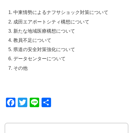
中東情勢によるナフサショック対策について
成田エアポートシティ構想について
新たな地域医療構想について
教員不足について
県道の安全対策強化について
データセンターについて
その他
F
T
Li
共
a
wi
n
有
c
tt
e
e
er