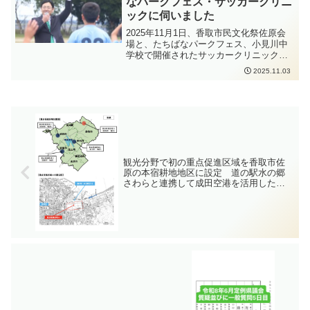
なパークフェス・サッカークリニ
ックに伺いました
2025年11月1日、香取市民文化祭佐原会
場と、たちばなパークフェス、小見川中
学校で開催されたサッカークリニックに
伺いました。香取市民文化祭佐原会場
2025.11.03
は、コンパス会場と文化会館会場の2ヶ所
での開催となっています。コンパス会場
では、かとう裕太の俳句も展示されてい
ます。他にも色々な展示がありますし、
文化会館でのステージも行われます。そ
の後はたちばなパークフェスが行われて
いる橘ふれあい公園に伺いました。キッ
チンカーがたくさん出ていたほか、足漕
観光分野で初の重点促進区域を香取市佐
ぎボートやBIGローラー、バンジーのVR
原の本宿耕地地区に設定 道の駅水の郷
体験などもありました。その後は香取市
さわらと連携して成田空港を活用した観
議会の藤木裕士議員にお誘いいただいて
光集客施設等の投資促進
サッカークリニックが開催された小見川
中学校へ。みなさんの前でごあいさつさ
せていただきました。元プロサッカー選
手に指導していただけるということで、
みなさんいきいきと臨んでいました。