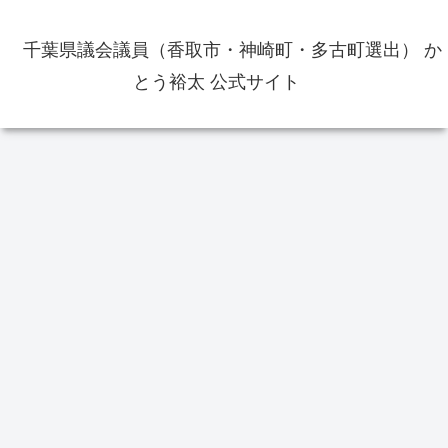
千葉県議会議員（香取市・神崎町・多古町選出） か
とう裕太 公式サイト
イベント
イベント
選
佐原の大祭夏祭り2022年は7月15
香取
日から7月17日まで開催 3日間各
人
町乱曳き 出店も出店予定
49.
香取おみがわ医療センターが新病
院の名称に決定 香取市東庄町病
院組合議会臨時会
返