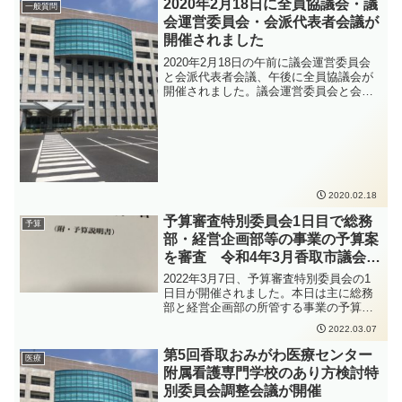
2020年2月18日に全員協議会・議
一般質問
されます。
会運営委員会・会派代表者会議が
開催されました
2020年2月18日の午前に議会運営委員会
と会派代表者会議、午後に全員協議会が
開催されました。議会運営委員会と会派
代表者会議では3月定例会の進め方等につ
いて話し合われました。全員協議会で
は、令和2年度香取市予算案の説明等、9
件について説明を受けました。
2020.02.18
予算審査特別委員会1日目で総務
予算
部・経営企画部等の事業の予算案
を審査 令和4年3月香取市議会定
例会
2022年3月7日、予算審査特別委員会の1
日目が開催されました。本日は主に総務
部と経営企画部の所管する事業の予算案
を審査いたしました。防災に関する事業
2022.03.07
や市の財産の管理に関する事業、移住定
住に関する事業や税務に関する事業、過
第5回香取おみがわ医療センター
医療
疎地域に指定されることになったことな
附属看護専門学校のあり方検討特
ど、多岐にわたって質疑を行いました。
別委員会調整会議が開催