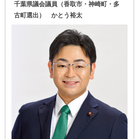
千葉県議会議員（香取市・神崎町・多
b
古町選出） かとう裕太
o
o
k