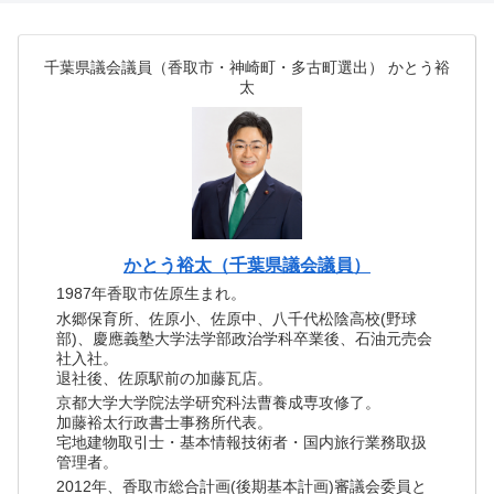
千葉県議会議員（香取市・神崎町・多古町選出） かとう裕
太
かとう裕太（千葉県議会議員）
1987年香取市佐原生まれ。
水郷保育所、佐原小、佐原中、八千代松陰高校(野球
部)、慶應義塾大学法学部政治学科卒業後、石油元売会
社入社。
退社後、佐原駅前の加藤瓦店。
京都大学大学院法学研究科法曹養成専攻修了。
加藤裕太行政書士事務所代表。
宅地建物取引士・基本情報技術者・国内旅行業務取扱
管理者。
2012年、香取市総合計画(後期基本計画)審議会委員と