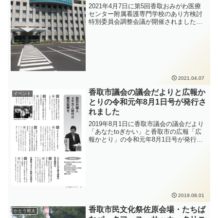
2021年4月7日に第5回香取おみがわ医療
センター附属看護専門学校のあり方検討
特別委員会調整会議が開催されました。
次回の香取おみがわ医療センター附属看
護専門学校のあり方検討特別委員会に向
けて、日程や今後の議論の方向性につい
て話し合いました。
2021.04.07
香取市議会の議会だよりと広報か
イベント
とりの令和元年8月1日号が発行さ
れました
2019年8月1日に香取市議会の議会だより
「あなたtoぎかい」と香取市の広報「広
報かとり」の令和元年8月1日号が発行さ
れました。議会だよりについては、かと
う裕太も議会広報特別委員会の副委員長
として編集に携わっています。令和元年6
月香取市議会定例会の報告号です。
2019.08.01
香取市民文化祭佐原会場・たちば
かとう裕太