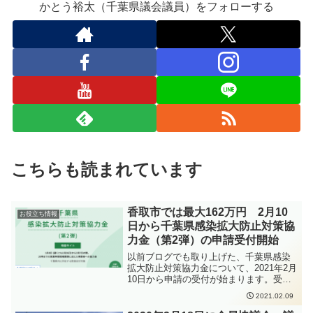
かとう裕太（千葉県議会議員）をフォローする
こちらも読まれています
香取市では最大162万円 2月10
お役立ち情報
日から千葉県感染拡大防止対策協
力金（第2弾）の申請受付開始
以前ブログでも取り上げた、千葉県感染
拡大防止対策協力金について、2021年2月
10日から申請の受付が始まります。受付
期間は3月10日までとなります。香取市の
2021.02.09
ように、東葛地域・千葉市以外に所在す
る飲食店については、最大162万円が支給