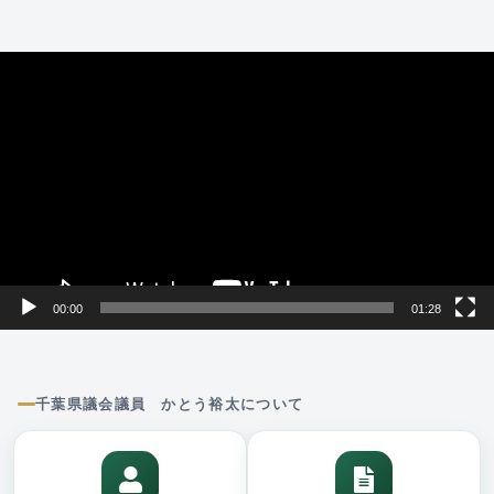
動
画
プ
レ
ー
ヤ
ー
00:00
01:28
千葉県議会議員 かとう裕太について