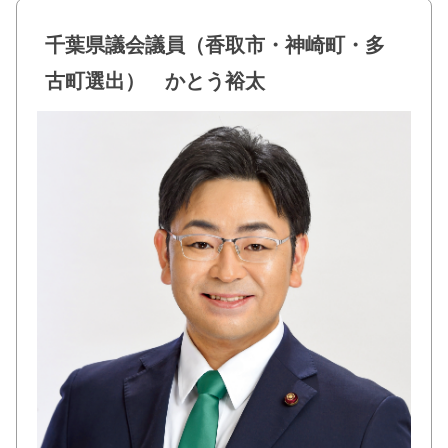
e
er
b
千葉県議会議員（香取市・神崎町・多
o
古町選出） かとう裕太
o
k