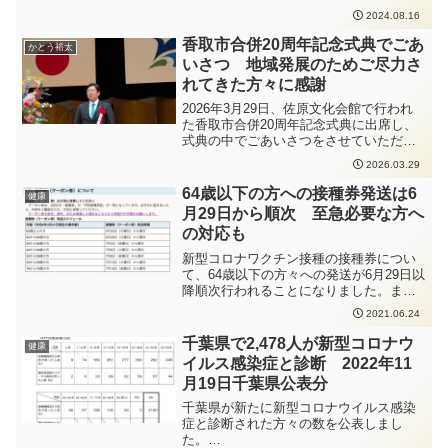
停電が発生しています。復旧は8月16日10
2024.08.16
時10分頃を見込んでいるということで
す。
香取市合併20周年記念式典でごあ
かとう裕太
いさつ 地域発展のためご尽力さ
れてきた方々に感謝
2026年3月29日、佐原文化会館で行われ
た香取市合併20周年記念式典に出席し、
式典の中でごあいさつをさせていただき
ました。式典の様子はYouTubeにて録画
2026.03.29
で見ることができます。かとう裕太は動
画の48分頃からごあいさつしています。
64歳以下の方への接種券発送は6
健康
香取市が誕生してからの20年だけでな
月29日から順次 至急必要な方へ
く、その前からこのまちの、地域の発展
の対応も
にご尽力されてきたみなさんに敬意を表
し、感謝を申し上げます。香取市が誕生
新型コロナワクチン接種の接種券につい
した2006年3月27日、かとう裕太は18歳
て、64歳以下の方々への発送が6月29日以
で、高校の卒業式を終え、4月から大学生
降順次行われることになりました。ま
になる、という時期でした。そこから20
た、発送期間前に接種券が至急必要な方
2021.06.24
年が経過し、現在38歳となり、合併して
への対応として、先行しての発送も行わ
からの人生の方が長くなりました。この
れます。対象者としては、高齢者施設・
千葉県で2,478人が新型コロナウ
健康
20年間に、香取市でも色々なことがあり
障害者施設等の入所者や従事者であっ
イルス感染症と診断 2022年11
ました。東日本大震災ではまちに大きな
て、市外での接種を予定している方や、
ダメージを受けました。令和元年房総半
月19日千葉県公表分
基礎疾患があり、市外のかかりつけ医の
島台風では、停電が長期化し、香取市で
下で接種を予定している方などが想定さ
千葉県が新たに新型コロナウイルス感染
は初となる当時の避難勧告が出されまし
れています。香取市のコールセンターへ
症と診断された方々の数を公表しまし
た。その後は、新型コロナウイルス感染
の電話か、郵送での申請が必要となりま
た。
症の感染拡大もありました。そういった