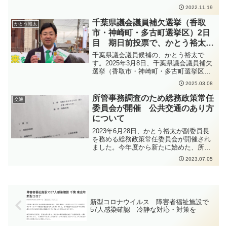
す。
https://www.pref.chiba.lg.jp/shippei/press/
困難をみなさんで乗り越えて、昨年は千
2022.11.19
2022/ncov20221119-1.html発生届出の対
葉県民の日の中央行事が香取市で開催さ
象となる方は、以下の要件にあてはまる
千葉県議会議員補欠選挙（香取
れました。大阪・関西万博で千葉県ブー
かとう裕太
方、となります。65歳以上の方入院を要
スを出展した際、その中に香取市もブー
市・神崎町・多古町選挙区）2日
する方重症化リスクがあり、かつ、新型
スを出し、香取市の魅力を全国に、そし
目 期日前投票で、かとう裕太に
コロナ治療薬の投与が必要な方又は重症
て世界に発信することができました。み
1票を
化リスクがあり、かつ、新型コロナ罹患
千葉県議会議員候補の、かとう裕太で
なさんにとってこの20年間は、どういっ
により新たに酸素投与が必要な方妊娠さ
す。2025年3月8日、千葉県議会議員補欠
た20年間だったでしょうか。今日を契機
れている方新型コロナウイルス感染症の
選挙（香取市・神崎町・多古町選挙区）2
に一度振り返ってみて、次の10年、20年
感染拡大防止のため、手洗いの徹底、人
日目は夕方から雨が降る中の選挙戦とな
につなげていっていければいいのかなと
2025.03.08
と人との距離をできるだけ2m以上（最低
りました。雨が降り始めの頃に街頭演説
思います。20年後には私も58歳になって
1m以上）取ること、会話をするときはマ
を行った他、雨が強くなってきたので自
いますが、責任を持って香取市発展のた
所管事務調査のため総務政策常任
交通
スクを着用すること、密集・密接・密閉
転車には乗らず、歩いて活動をいたしま
めに確りと活動をしていかなければなら
委員会が開催 公共交通のあり方
を避けることなどの感染症対策をしっか
した。車から手を振ってくださったり、
ないな、と決意を新たにいたしました。
りと行っていただくよう、お願いいたし
について
車のライトで応援してくださったり、同
今後ともどうぞよろしくお願いいたしま
ます。
級生は車を近くに止めて、「頑張れ！応
す。
2023年6月28日、かとう裕太が副委員長
援しているよ！」と、声をかけてくれま
を務める総務政策常任委員会が開催され
した。ありがとうございます。今回の千
ました。今年度から新たに始めた、所管
葉県議会議員補欠選挙の選挙戦は、新人
事務調査のため、定例会の会期外でも開
2023.07.05
の、かとう裕太にとって、大変厳しい選
催されています。1年間かけて、地域公共
挙になっています。どうかみなさんのお
交通のあり方について調査し、行政に対
力を、かとう裕太にお貸しください。か
して提案をしていく予定です。今回は、
とう裕太に1票を、よろしくお願いいたし
香取市地域公共交通協議会について、担
ます。また、期日前投票が今日から始ま
当課のお話を伺った後、香取市における
っています。「期日前投票に行ってき
新型コロナウイルス 障害者福祉施設で
移動課題について、まちづくり支援員の
て、かとう裕太に入れてきたよ。」と仰
57人感染確認 冷静な対応・対策を
小林さんのお話を伺いました。
っていただいた方もいらっしゃいまし
た。私も今日、妻と子どもたちと一緒