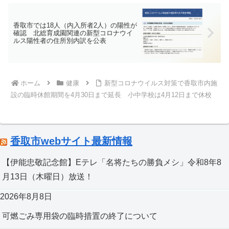
に、期日前投票に行って、かとう裕太に1
票を投じてきました。通常は投票した後
には申し出ると投票済証がもらえます
香取市では18人（内入所者2人）の陽性が
が、子どもと一緒に選挙の投票に行く
確認 北総育成園関連の新型コロナウイ
と、親子連れ投票記念証がもらえます。
ルス陽性者の住所別内訳を公表
投票後、立ち会いをされている方に伝え
ると、いただくことができます。みなさ
んも是非、期日前投票に足をお運びいた
だいて、かとう裕太に1票を、よろしくお
願いいたします。明日も頑張って参りま
ホーム
健康
新型コロナウイルス対策で香取市内施
す！
設の臨時休館期間を4月30日まで延長 小中学校は4月12日まで休校
香取市webサイト最新情報
【伊能忠敬記念館】Eテレ「名将たちの勝負メシ」令和8年8
月13日（木曜日）放送！
2026年8月8日
可燃ごみ専用袋の臨時措置の終了について