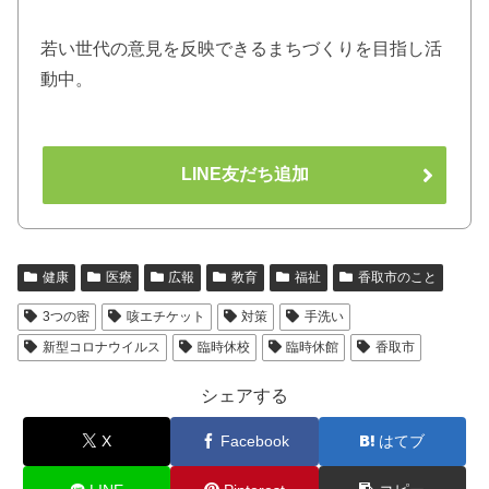
若い世代の意見を反映できるまちづくりを目指し活
動中。
LINE友だち追加
健康
医療
広報
教育
福祉
香取市のこと
3つの密
咳エチケット
対策
手洗い
新型コロナウイルス
臨時休校
臨時休館
香取市
シェアする
X
Facebook
はてブ