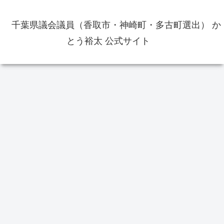
千葉県議会議員（香取市・神崎町・多古町選出） か
とう裕太 公式サイト
かとう裕太後援会
選挙
政
香取市長選挙2026の投票率は
48.74％ 前回2022年よりも0.35ポ
イントダウン
報
香
頃
還
地方自治について学んだものをレ
ポートします-かとう裕太新聞その
1