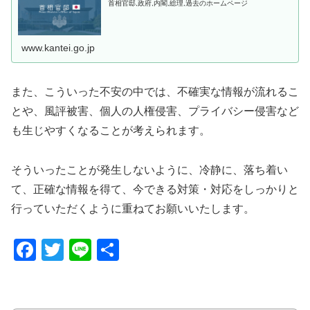
首相官邸,政府,内閣,総理,過去のホームページ
www.kantei.go.jp
また、こういった不安の中では、不確実な情報が流れるこ
とや、風評被害、個人の人権侵害、プライバシー侵害など
も生じやすくなることが考えられます。
そういったことが発生しないように、冷静に、落ち着い
て、正確な情報を得て、今できる対策・対応をしっかりと
行っていただくように重ねてお願いいたします。
F
T
Li
共
a
wi
n
有
c
tt
e