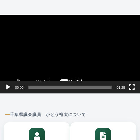
動
画
プ
レ
ー
ヤ
ー
00:00
01:28
千葉県議会議員 かとう裕太について