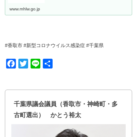
www.mhlw.go.jp
#香取市 #新型コロナウイルス感染症 #千葉県
F
T
Li
共
a
wi
n
有
c
tt
e
e
er
b
千葉県議会議員（香取市・神崎町・多
o
古町選出） かとう裕太
o
k