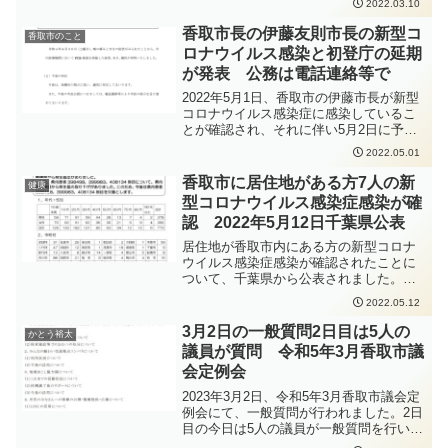
2022.03.10
のため、手洗いの徹底、人と人との距離
をできるだけ2m以上（最低1m以上）取
香取市長の伊藤友則市長の新型コ
香取市のこと
ること、会話をするときはマスクを着用
ロナウイルス感染と初登庁の延期
すること、密集・密接・密閉を避けるこ
が発表 公務は電話連絡等で
となどの感染症対策をしっかりと行って
いただくよう、お願いいたします。
2022年5月1日、香取市の伊藤市長が新型
コロナウイルス感染症に感染しているこ
とが確認され、それに伴い5月2日に予定
されていた伊藤市長の初登庁が延期とな
2022.05.01
ったことが発表されました。延期後の初
登庁日時については、現在のところ未定
香取市に居住地がある方7人の新
健康
で、今後、保健所の指示を踏まえて日程
型コロナウイルス感染症感染が確
を決定し、改めてお知らせされるという
認 2022年5月12日千葉県公表
ことです。伊藤市長は、2022年4月30日
土曜日に、喉の痛みとせきの症状がみら
居住地が香取市内にある方の新型コロナ
れたため、市内医療機関でPCR検査を実
ウイルス感染症感染が確認されたことに
施した結果、5月1日に陽性が判明したと
ついて、千葉県から公表されました。新
のことです。
型コロナウイルス感染症の感染拡大防止
2022.05.12
のため、手洗いの徹底、人と人との距離
をできるだけ2m以上（最低1m以上）取
3月2日の一般質問2日目は5人の
かとう裕太
ること、会話をするときはマスクを着用
議員が質問 令和5年3月香取市議
すること、密集・密接・密閉を避けるこ
会定例会
となどの感染症対策をしっかりと行って
いただくよう、お願いいたします。
2023年3月2日、令和5年3月香取市議会定
例会にて、一般質問が行われました。2日
目の今日は5人の議員が一般質問を行いま
した。かとう裕太は3月2日の2番目に登壇