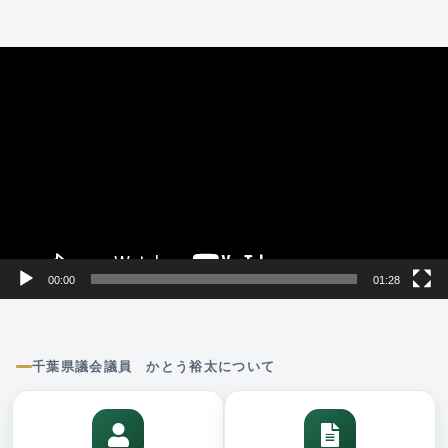
動
画
プ
レ
ー
ヤ
ー
00:00
01:28
千葉県議会議員 かとう裕太について