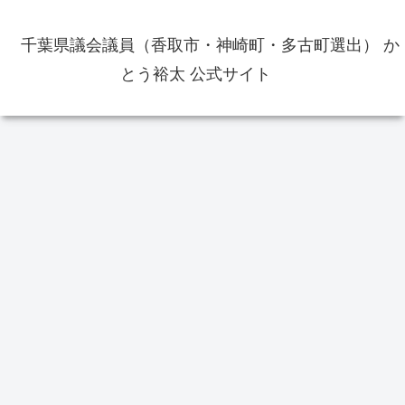
千葉県議会議員（香取市・神崎町・多古町選出） か
とう裕太 公式サイト
かとう裕太
選挙
イ
香取市長選挙2022の開票結果 新
第1
人の伊藤友則氏が初当選 投票率
20
49.09％
の
【当選御礼】千葉県議会議員補欠
選挙（香取市・神崎町・多古町選
挙区）で当選いたしました あり
がとうございました
報
頃