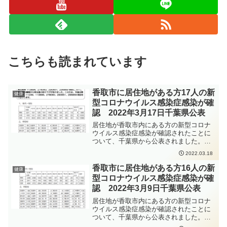
こちらも読まれています
香取市に居住地がある方17人の新
健康
型コロナウイルス感染症感染が確
認 2022年3月17日千葉県公表
居住地が香取市内にある方の新型コロナ
ウイルス感染症感染が確認されたことに
ついて、千葉県から公表されました。新
型コロナウイルス感染症の感染拡大防止
2022.03.18
のため、手洗いの徹底、人と人との距離
をできるだけ2m以上（最低1m以上）取
香取市に居住地がある方16人の新
健康
ること、会話をするときはマスクを着用
型コロナウイルス感染症感染が確
すること、密集・密接・密閉を避けるこ
認 2022年3月9日千葉県公表
となどの感染症対策をしっかりと行って
いただくよう、お願いいたします。
居住地が香取市内にある方の新型コロナ
ウイルス感染症感染が確認されたことに
ついて、千葉県から公表されました。新
型コロナウイルス感染症の感染拡大防止