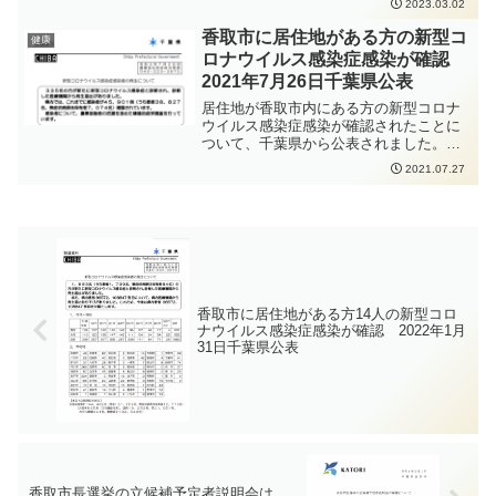
2023.03.02
して一般質問を行いました。
香取市に居住地がある方の新型コ
健康
ロナウイルス感染症感染が確認
2021年7月26日千葉県公表
居住地が香取市内にある方の新型コロナ
ウイルス感染症感染が確認されたことに
ついて、千葉県から公表されました。
https://www.pref.chiba.lg.jp/shippei/press/
2021.07.27
2021/ncov20210726-1.html推定感染経路
は職場、とのことです。
香取市に居住地がある方14人の新型コロ
ナウイルス感染症感染が確認 2022年1月
31日千葉県公表
香取市長選挙の立候補予定者説明会は