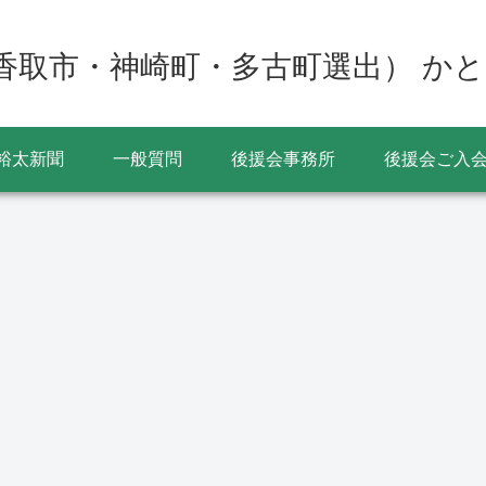
香取市・神崎町・多古町選出） かと
裕太新聞
一般質問
後援会事務所
後援会ご入
お役立ち情報
イベント
香取市佐原周辺の飲食店
の出前・テイクアウトの
佐原の大祭夏祭り2022
2
メニュー等の情報をまと
年は7月15日から7月17
めました
日まで開催 3日間各町
乱曳き 出店も出店予定