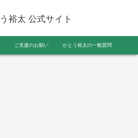
う裕太 公式サイト
会
ご支援のお願い
かとう裕太の一般質問
交通
教育
イベント
025年7月17日から東関
令和2年度の修学旅行等
佐原の大
東自動車道の佐原香取IC
宿泊を伴う学校行事の中
年は7月
がETC専用に 通行前に
止について
日まで
チェックを