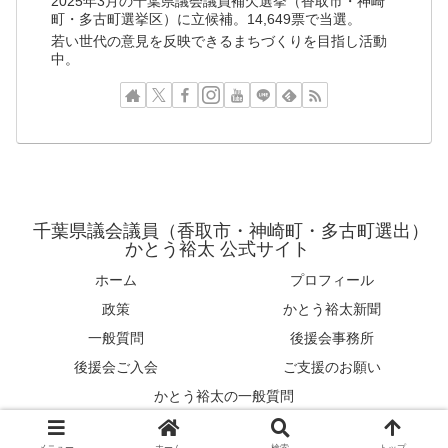
2025年3月の千葉県議会議員補欠選挙（香取市・神崎
町・多古町選挙区）に立候補。14,649票で当選。
若い世代の意見を反映できるまちづくりを目指し活動
中。
千葉県議会議員（香取市・神崎町・多古町選出）
かとう裕太 公式サイト
ホーム
プロフィール
政策
かとう裕太新聞
一般質問
後援会事務所
後援会ご入会
ご支援のお願い
かとう裕太の一般質問
© 2018-2024 KATO Yuta Office.