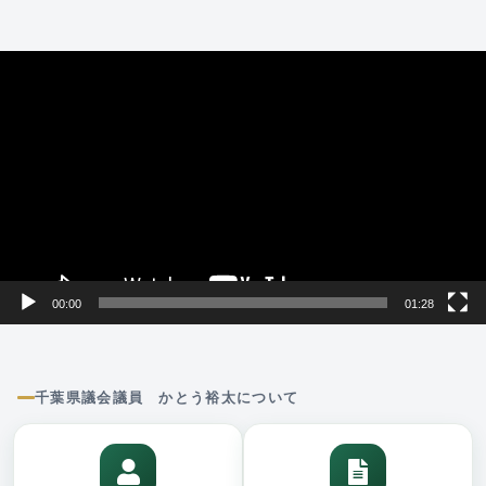
動
画
プ
レ
ー
ヤ
ー
00:00
01:28
千葉県議会議員 かとう裕太について