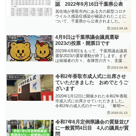
する方重症化リスクがあり、かつ、新型
認 2022年9月16日千葉県公表
コロナ治療薬の投与が必要な方又は重症
化リスクがあり、かつ、新型コロナ罹患
居住地が香取市内にある方の新型コロナ
により新たに酸素投与が必要な方妊娠さ
ウイルス感染症感染が確認されたことに
れている方新型コロナウイルス感染症の
ついて、千葉県から公表されました。
感染拡大防止のため、手洗いの徹底、人
https://www.pref.chiba.lg.jp/shippei/press/
2022.09.16
と人との距離をできるだけ2m以上（最低
2022/ncov20220916-1.html新型コロナウ
1m以上）取ること、会話をするときはマ
イルス感染症の感染拡大防止のため、手
4月9日は千葉県議会議員選挙
千葉県
スクを着用すること、密集・密接・密閉
洗いの徹底、人と人との距離をできるだ
2023の投票・開票日です
を避けることなどの感染症対策をしっか
け2m以上（最低1m以上）取ること、会
りと行っていただくよう、お願いいたし
話をするときはマスクを着用すること、
2023年4月8日をもって、千葉県議会議員
ます。
密集・密接・密閉を避けることなどの感
選挙2023の選挙運動が終了します。まず
染症対策をしっかりと行っていただくよ
は候補者の方々、各陣営の方々、支援者
う、お願いいたします。
の方々、関係者の方々、みなさん選挙戦
2023.04.08
お疲れ様でした。千葉県議会議員選挙の
選挙戦、大変な戦いだったと思います。
令和2年香取市成人式に出席させ
香取市のこと
明日4月9日は選挙運動ができませんの
ていただきました おめでとうご
で、まずはゆっくりと身体を休めていた
ざいます
だければと思います。そして、4月9日は
千葉県議会議員選挙2023の投票日・開票
2020年1月12日に開催された令和2年香取
日です。選挙権をお持ちのみなさんに
市成人式に出席させていただきました。
は、是非投票所に足を運んでいただき、
令和2年の成人式のテーマは、「黎明〜と
貴重な1票を投じていただければと思いま
もに新たな時代を〜」ということで、令
2020.01.13
す。
和最初の成人式ということと、成人され
たみなさんの新たなスタートにぴったり
令和7年6月定例県議会の質疑並び
一般質問
のテーマだと思います。成人された717名
に一般質問4日目 4人の議員が質
のみなさん、おめでとうございます！
問