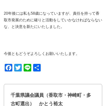
20年後には私も58歳になっていますが、責任を持って香
取市発展のために確りと活動をしていかなければならない
な、と決意を新たにいたしました。
今後ともどうぞよろしくお願いいたします。
F
T
Li
共
a
wi
n
有
c
tt
e
e
er
千葉県議会議員（香取市・神崎町・多
b
古町選出） かとう裕太
o