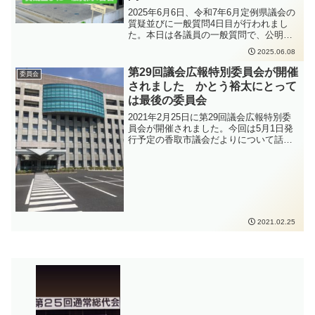
2025年6月6日、令和7年6月定例県議会の
質疑並びに一般質問4日目が行われまし
た。本日は各議員の一般質問で、公明党
の横山秀明議員（八千代市選出）、自民
2025.06.08
党の雨宮真吾議員（成田市選出）、自民
党の川村博章議員（千葉市花見川区選
第29回議会広報特別委員会が開催
委員会
出）、自民党の松﨑太洋議員（柏市選
されました かとう裕太にとって
出）の4人の議員が一般質問を行いまし
は最後の委員会
た。
2021年2月25日に第29回議会広報特別委
員会が開催されました。今回は5月1日発
行予定の香取市議会だよりについて話し
合いました。議会広報特別委員会につい
ても、2年でメンバーが変わるようで、か
とう裕太にとっては今回の特別委員会が
最後になる予定です。メンバーが変わっ
ても、引き続き議会だよりでの積極的な
情報公開を継続していっていただきたい
と思います。
2021.02.25