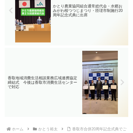
かとり農業協同組合通常総代会・水郷お
みがわ桜つつじまつり・匝瑳市制施行20
周年記念式典に出席
香取地域消費生活相談業務広域連携協定
締結式 今後は香取市消費生活センター
で対応
ホーム
かとう裕太
香取市合併20周年記念式典でご