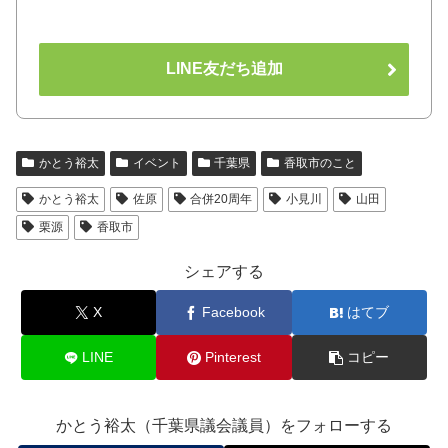
LINE友だち追加
かとう裕太
イベント
千葉県
香取市のこと
かとう裕太
佐原
合併20周年
小見川
山田
栗源
香取市
シェアする
X
Facebook
はてブ
LINE
Pinterest
コピー
かとう裕太（千葉県議会議員）をフォローする