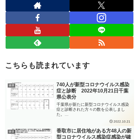
こちらも読まれています
740人が新型コロナウイルス感染
健康
症と診断 2022年10月21日千葉
県公表分
千葉県が新たに新型コロナウイルス感染
症と診断された方々の数を公表しまし
た。
https://www.pref.chiba.lg.jp/shippei/press/
2022.10.21
2022/ncov20221021-1.html発生届出の対
象となる方は、以下の要件にあてはまる
香取市に居住地がある方48人の新
健康
方、となります。65歳以上の方入院を要
型コロナウイルス感染症感染が確