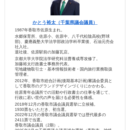
かとう裕太（千葉県議会議員）
1987年香取市佐原生まれ。
水郷保育所、佐原小、佐原中、八千代松陰高校(野球
部)、慶應義塾大学法学部政治学科卒業後、石油元売会
社入社。
退社後、佐原駅前の加藤瓦店。
京都大学大学院法学研究科法曹養成専攻修了。
加藤裕太行政書士事務所代表。
宅地建物取引士・基本情報技術者・国内旅行業務取扱
管理者。
2012年、香取市総合計画(後期基本計画)審議会委員と
して香取市のグランドデザインづくりにかかわる。
佐原青年会議所での活動や行政書士の仕事を通じて、
行政に若い世代の声を届ける必要性を痛感。
2018年12月の香取市議会議員選挙に立候補。
1930票をいただき、初当選。
2022年12月の香取市議会議員選挙では歴代最多の
2411票で当選。
香取市議会議員（2期）。