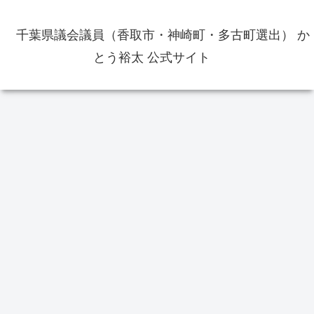
千葉県議会議員（香取市・神崎町・多古町選出） か
とう裕太 公式サイト
イベント
イベント
交
佐原の大祭夏祭り2022年は7月15
第126回水郷おみがわ花火大会は
20
35ポ
日から7月17日まで開催 3日間各
2025年8月4日月曜日に延期 台風
道の
町乱曳き 出店も出店予定
の影響で
行