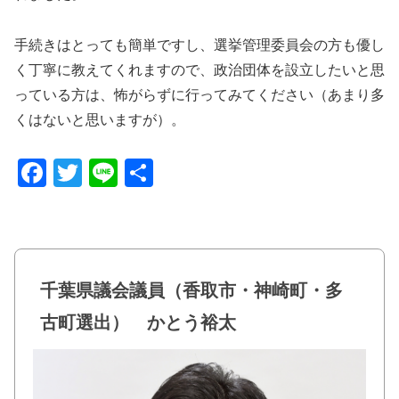
手続きはとっても簡単ですし、選挙管理委員会の方も優し
く丁寧に教えてくれますので、政治団体を設立したいと思
っている方は、怖がらずに行ってみてください（あまり多
くはないと思いますが）。
F
T
Li
共
a
wi
n
有
c
tt
e
e
er
b
千葉県議会議員（香取市・神崎町・多
o
古町選出） かとう裕太
o
k