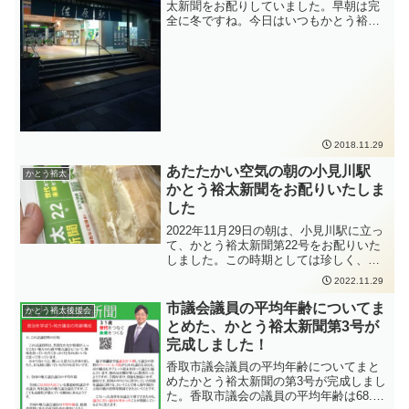
太新聞をお配りしていました。早朝は完
各地でイベントが開催されており、たく
全に冬ですね。今日はいつもかとう裕太
さんの方々にお声がけをいただき、貴重
新聞を受け取ってもらえなかった方に受
なご意見をいただきます。そういったご
け取っていただきました！嬉しかったで
意見をしっかりと受け止めて、課題を解
す。毎日駅に立っていてよかったと思う
決するために活動をしてまいりたいと思
瞬間でした。
います。9月5日から始まる予定の令和7年
9月定例県議会に向けて準備も始まってい
ますので、しっかりと備えて定例県議会
に臨みたいと思います。
2018.11.29
あたたかい空気の朝の小見川駅
かとう裕太
かとう裕太新聞をお配りいたしま
した
2022年11月29日の朝は、小見川駅に立っ
て、かとう裕太新聞第22号をお配りいた
しました。この時期としては珍しく、そ
れほど寒さを感じないあたたかい朝でし
2022.11.29
た。いつものように立っていると、高校
生の方々から、「頑張ってください」
市議会議員の平均年齢についてま
かとう裕太後援会
と、あたたかい応援をいただきました。
とめた、かとう裕太新聞第3号が
ありがとうございます。応援が力になり
完成しました！
ます。また、応援してくださっている方
から、「頑張ってね」という応援ととも
香取市議会議員の平均年齢についてまと
に、美味しいサンドイッチの差し入れを
めたかとう裕太新聞の第3号が完成しまし
いただきました。いつもありがとうござ
た。香取市議会の議員の平均年齢は68.18
います。寒暖差が激しくなることもある