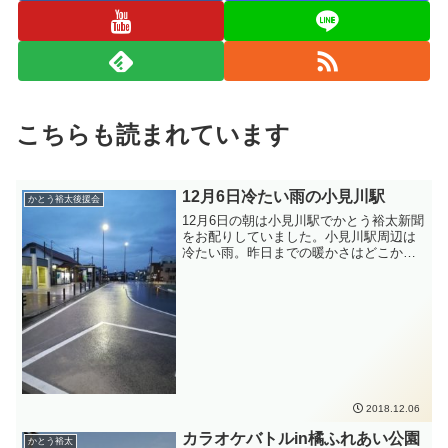
こちらも読まれています
12月6日冷たい雨の小見川駅
かとう裕太後援会
12月6日の朝は小見川駅でかとう裕太新聞
をお配りしていました。小見川駅周辺は
冷たい雨。昨日までの暖かさはどこかへ
行ってしまったようです。このところ寒
暖差が激しいので、体調など崩されませ
んよう、ご自愛ください。
2018.12.06
カラオケバトルin橘ふれあい公園
かとう裕太