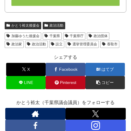
かとう裕太後援会
政治活動
加藤ゆうた後援会
千葉県
千葉県庁
政治団体
政治家
政治活動
設立
選挙管理委員会
香取市
シェアする
X
Facebook
はてブ
LINE
Pinterest
コピー
かとう裕太（千葉県議会議員）をフォローする