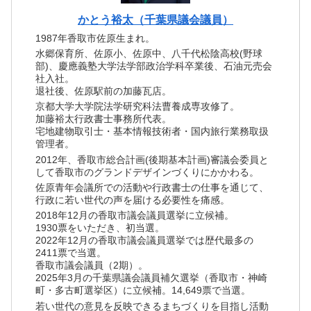
かとう裕太（千葉県議会議員）
1987年香取市佐原生まれ。
水郷保育所、佐原小、佐原中、八千代松陰高校(野球
部)、慶應義塾大学法学部政治学科卒業後、石油元売会
社入社。
退社後、佐原駅前の加藤瓦店。
京都大学大学院法学研究科法曹養成専攻修了。
加藤裕太行政書士事務所代表。
宅地建物取引士・基本情報技術者・国内旅行業務取扱
管理者。
2012年、香取市総合計画(後期基本計画)審議会委員と
して香取市のグランドデザインづくりにかかわる。
佐原青年会議所での活動や行政書士の仕事を通じて、
行政に若い世代の声を届ける必要性を痛感。
2018年12月の香取市議会議員選挙に立候補。
1930票をいただき、初当選。
2022年12月の香取市議会議員選挙では歴代最多の
2411票で当選。
香取市議会議員（2期）。
2025年3月の千葉県議会議員補欠選挙（香取市・神崎
町・多古町選挙区）に立候補。14,649票で当選。
若い世代の意見を反映できるまちづくりを目指し活動