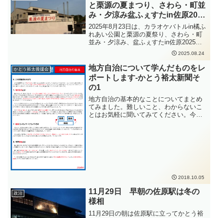
と栗源の夏まつり、さわら・町並
み・夕涼み盆ふぇすたin佐原2025
に伺いました
2025年8月23日は、カラオケバトルin橘ふ
れあい公園と栗源の夏祭り、さわら・町
並み・夕涼み、盆ふぇすたin佐原2025に
伺いました。カラオケバトルin橘ふれあ
2025.08.24
い公園ではたくさんの方々がカラオケの
採点に挑戦され、普段の練習の成果を発
地方自治について学んだものをレ
かとう裕太後援会
揮されていました。みなさんカラオケが
ポートします-かとう裕太新聞そ
お好きで、楽しまれていらっしゃるのを
の1
感じました。素敵な歌声をありがとうご
ざいました。夕方は栗源の夏まつりに伺
地方自治の基本的なことについてまとめ
いました。毎年伺っていますが、いつも
てみました。難しいこと、わからないこ
近くの駐車場は満車になってしまいます
とはお気軽に聞いてみてください。今回
ね。今年は栗源郵便局の駐車場にようや
は地方自治の基本。首長や議会の役割を
く空きを見つけて、停めて会場へ向かい
簡単ですがまとめてあります。地方自治
ました。会場のステージでは栗源保育所
について興味を持つきっかけになれば幸
のみなさんが、かわいい神輿を担いでい
いです。
らっしゃいました。ダンスもたくさん練
習されたと思いますが、みなさん頑張っ
て踊っていました。会場には出店なども
たくさん出ており、楽しませていただき
2018.10.05
ました。夜は、さわら・町並み・夕涼
み、盆ふぇすたin佐原2025に伺いまし
11月29日 早朝の佐原駅は冬の
政治
た。夢灯ろう流しも行われており、灯ろ
様相
うが小野川を流れて幻想的な空間を味わ
11月29日の朝は佐原駅に立ってかとう裕
うことができました。8月も下旬に入り、