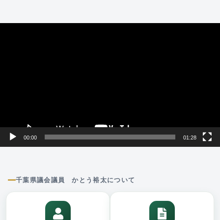
動
画
プ
レ
ー
ヤ
ー
00:00
01:28
千葉県議会議員 かとう裕太について