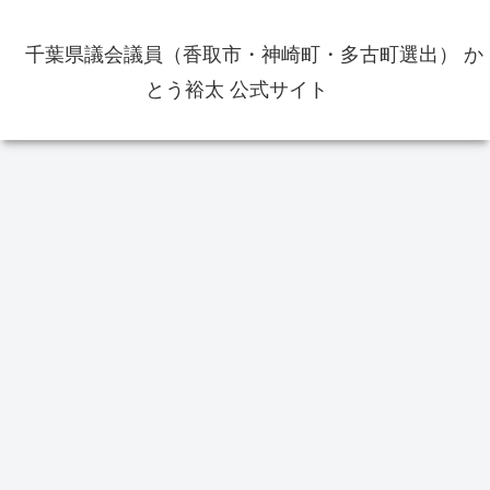
千葉県議会議員（香取市・神崎町・多古町選出） か
とう裕太 公式サイト
お役立ち情報
かとう裕太
イ
高速バス東京～銚子線の東京駅の
乗り場がバスターミナル東京八重
洲地下A（トフロムヤエス）のA02
香
番のりば変わりました
院
院
【当選御礼】千葉県議会議員補欠
選挙（香取市・神崎町・多古町選
挙区）で当選いたしました あり
がとうございました
返