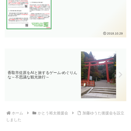
歳となっており、市議会としては全国で
と思いますので、どうぞお身体おいとい
もトップクラスの平均年齢の高さとなっ
ください。今日も、かとう裕太新聞をお
ています。若い世代の意見が反映されて
受け取りいただき、ありがとうございま
いるか疑問が生まれるとともに、先輩世
した。
代の後継者不足も問題です。
2018.10.29
香取市佐原をAIと旅するゲーム-めぐりん
な～不思議な観光旅行～
ホーム
かとう裕太後援会
加藤ゆうた後援会を設立
しました