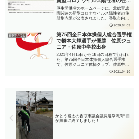
新型コロナウイルス陽性者の住所
コロナ治療薬の投与が必要な方又は重症
別内訳を公表
化リスクがあり、かつ、新型コロナ罹患
厚生労働省のホームページに、北総育成
により新たに酸素投与が必要な方妊娠さ
園関連の新型コロナウイルス陽性者の住
れている方新型コロナウイルス感染症の
所別内訳が公表されました。香取市内に
感染拡大防止のため、手洗いの徹底、人
住所がある方で陽性が確認されたのは、
2020.04.03
と人との距離をできるだけ2m以上（最低
16人（内入所者2人）となっています。こ
1m以上）取ること、会話をするときはマ
れは速報値で今後詳細な調査により変更
第75回全日本体操個人総合選手権
香取市のこと
スクを着用すること、密集・密接・密閉
となる可能性があるとのことです。ま
で橋本大輝選手が優勝 佐原ジュ
を避けることなどの感染症対策をしっか
た、入所者については、施設所在地とし
りと行っていただくよう、お願いいたし
ニア・佐原中学校出身
て整理されることになります。
ます。
2021年4月15日から18日の日程で行われ
た、第75回全日本体操個人総合選手権
で、佐原ジュニア体操クラブ、佐原中学
校出身の橋本大輝選手が男子個人総合決
2021.04.19
勝で初優勝を飾りました。予選では7位と
苦しみましたが、決勝では2019年世界選
手権金メダルのスコア88.772点に近い
88.532点の高スコアを獲得しての逆転優
勝となりました。優勝おめでとうござい
ます！
かとう裕太の香取市議会議員選挙戦3日目
が無事に終了しました！