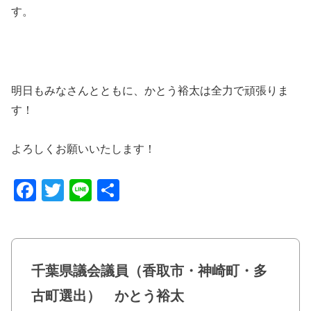
す。
明日もみなさんとともに、かとう裕太は全力で頑張りま
す！
よろしくお願いいたします！
F
T
Li
共
a
wi
n
有
c
tt
e
e
er
千葉県議会議員（香取市・神崎町・多
b
古町選出） かとう裕太
o