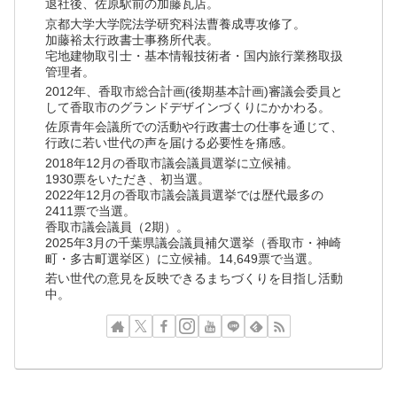
退社後、佐原駅前の加藤瓦店。
京都大学大学院法学研究科法曹養成専攻修了。
加藤裕太行政書士事務所代表。
宅地建物取引士・基本情報技術者・国内旅行業務取扱
管理者。
2012年、香取市総合計画(後期基本計画)審議会委員と
して香取市のグランドデザインづくりにかかわる。
佐原青年会議所での活動や行政書士の仕事を通じて、
行政に若い世代の声を届ける必要性を痛感。
2018年12月の香取市議会議員選挙に立候補。
1930票をいただき、初当選。
2022年12月の香取市議会議員選挙では歴代最多の
2411票で当選。
香取市議会議員（2期）。
2025年3月の千葉県議会議員補欠選挙（香取市・神崎
町・多古町選挙区）に立候補。14,649票で当選。
若い世代の意見を反映できるまちづくりを目指し活動
中。