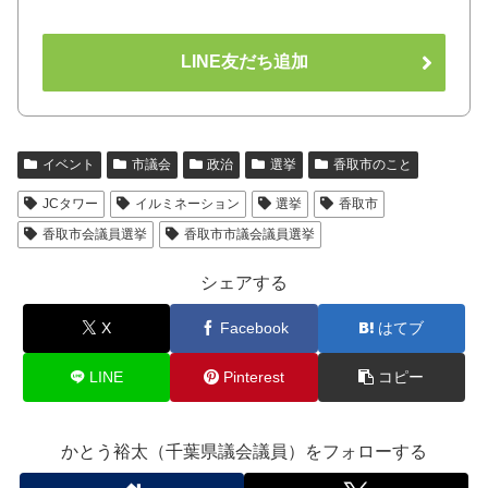
LINE友だち追加
イベント
市議会
政治
選挙
香取市のこと
JCタワー
イルミネーション
選挙
香取市
香取市会議員選挙
香取市市議会議員選挙
シェアする
X
Facebook
はてブ
LINE
Pinterest
コピー
かとう裕太（千葉県議会議員）をフォローする