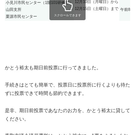
12月10日（月曜日）から
小見川市民センター（1階101研修室）
12月15日（土曜日）まで
山田支所
午前8時
スクロールできます
栗源市民センター
かとう裕太も期日前投票に行ってきました。
手続きはとても簡単で、投票日に投票所に行くよりも待た
ずに投票できて時間も節約できます。
是非、期日前投票であなたのお力を、かとう裕太に貸して
ください。