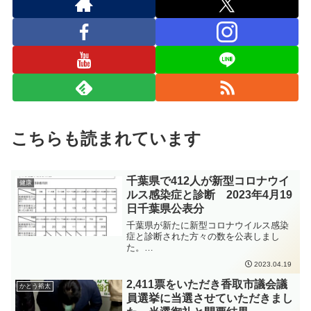
こちらも読まれています
千葉県で412人が新型コロナウイ
健康
ルス感染症と診断 2023年4月19
日千葉県公表分
千葉県が新たに新型コロナウイルス感染
症と診断された方々の数を公表しまし
た。
https://www.pref.chiba.lg.jp/shippei/press/
2023.04.19
2023/ncov20230419-1.html発生届出の対
象となる方は、以下の要件にあてはまる
2,411票をいただき香取市議会議
かとう裕太
方、となります。65歳以上の方入院を要
員選挙に当選させていただきまし
する方重症化リスクがあり、かつ、新型