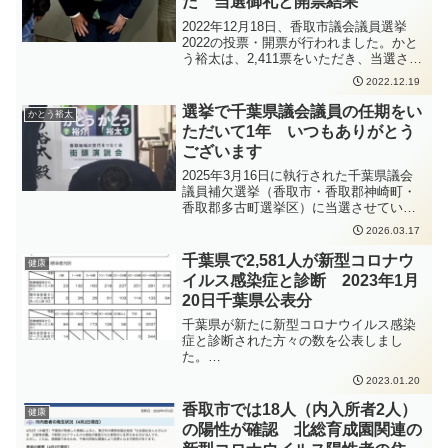
た 当選御礼と開票結果
コロナ治療薬の投与が必要な方又は重症
化リスクがあり、かつ、新型コロナ罹患
2022年12月18日、香取市議会議員選挙
により新たに酸素投与が必要な方妊娠さ
2022の投票・開票が行われました。かと
れている方新型コロナウイルス感染症の
う裕太は、2,411票をいただき、当選させ
感染拡大防止のため手洗いの徹底、具合
ていただきました。望外の結果に大変驚
2022.12.19
の悪い時は外出を控えること、人と人と
くと同時に、ご支援いただいたみなさん
の距離を取ること、必要な場面・有効な
への感謝の気持ちでいっぱいになりまし
選挙で千葉県議会議員の任期をい
かとう裕太
場面でのマスク着用、密集・密接・密閉
た。この結果は、かとう裕太一人では絶
ただいて1年 いつもありがとう
を避けることなどの感染症対策をしっか
対に達成できませんでした。ご支援いた
りと行っていただくよう、お願いいたし
ございます
だきましたみなさんのおかげです。本当
ます
にありがとうございました！次の任期も
2025年3月16日に執行された千葉県議会
確りと活動をし、また、確りとご報告さ
議員補欠選挙（香取市・香取郡神崎町・
せていただきますので、かとう裕太の活
香取郡多古町選挙区）に当選させていた
動を確りとチェックしていただけました
だき、18日に当選証書をいただいてか
2026.03.17
ら幸いです。
ら、1年となりました。この1年間、無所
属でありながら議会内外で思い切り活動
千葉県で2,581人が新型コロナウ
健康
してこられたのはみなさんのおかげで
イルス感染症と診断 2023年1月
す。ありがとうございます。また、環境
20日千葉県公表分
が変わった中でも支えてくれた家族には
感謝しかありません。ありがとうござい
千葉県が新たに新型コロナウイルス感染
ます。またここから色々な環境が変わっ
症と診断された方々の数を公表しまし
ていく節目にもなる時期であるなとも思
た。
っています。改めて気を引き締めて、地
https://www.pref.chiba.lg.jp/shippei/press/
2023.01.20
元のために精一杯精進して参りますの
2022/ncov20230120-1.html発生届出の対
で、今後とも活動をチェックしていただ
象となる方は、以下の要件にあてはまる
香取市では18人（内入所者2人）
健康
ければ幸いです。
方、となります。65歳以上の方入院を要
の陽性が確認 北総育成園関連の
する方重症化リスクがあり、かつ、新型