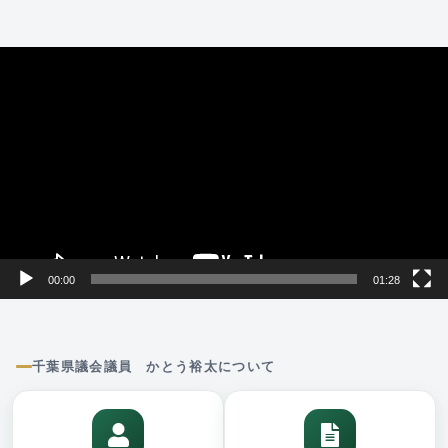
動
画
プ
レ
ー
ヤ
ー
00:00
01:28
千葉県議会議員 かとう裕太について