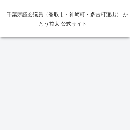
千葉県議会議員（香取市・神崎町・多古町選出） か
とう裕太 公式サイト
香取市のこと
政治
お
東京オリンピック体操男子個人総
高
合で橋本大輝選手が金メダル獲
乗
得 佐原ジュニア・佐原中学校出
洲地
身
番
香取市議会議員選挙の供託金の返
還手続きをしてきました
レ
その