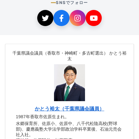
SNSでフォロー
千葉県議会議員（香取市・神崎町・多古町選出） かとう裕
太
かとう裕太（千葉県議会議員）
1987年香取市佐原生まれ。
水郷保育所、佐原小、佐原中、八千代松陰高校(野球
部)、慶應義塾大学法学部政治学科卒業後、石油元売会
社入社。