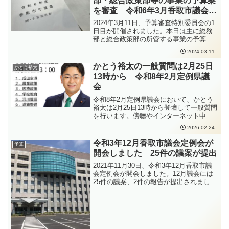
部・総合政策部等の事業の予算案
回2019年の県議会議員選挙と同じ顔ぶれ
を審査 令和6年3月香取市議会定
となりました。千葉県議会議員選挙2023
例会
は、3月31日に告示され選挙戦がスタート
2024年3月11日、予算審査特別委員会の1
しましたが、4月1日から期日前投票が可
日目が開催されました。本日は主に総務
能となっています。ただし、各支所では
部と総合政策部の所管する事業の予算案
期日前投票が4月2日からとなっているこ
を審査いたしました。防災に関する事業
2024.03.11
とや、投票時間が市役所と違い午後6時ま
や市の財産の管理に関する事業、移住定
でとなっていることなどがありますの
住に関する事業や税務に関する事業、コ
かとう裕太の一般質問は2月25日
かとう裕太
で、ご注意ください。
ンパスの運営に関することなど、多岐に
13時から 令和8年2月定例県議
わたって質疑が行われました。会議の途
会
中、午後2時46分に東日本大震災で亡くな
られた方々へ黙祷を捧げました。
令和8年2月定例県議会において、かとう
裕太は2月25日13時から登壇して一般質問
を行います。傍聴やインターネット中継
でご覧いただければ幸いです。
2026.02.24
令和3年12月香取市議会定例会が
予算
開会しました 25件の議案が提出
2021年11月30日、令和3年12月香取市議
会定例会が開会しました。12月議会には
25件の議案、2件の報告が提出されまし
た。かとう裕太は11月30日、本会議場で
質疑を行いました。