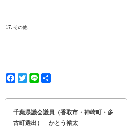
その他
F
T
Li
共
a
wi
n
有
c
tt
e
e
er
千葉県議会議員（香取市・神崎町・多
b
古町選出） かとう裕太
o