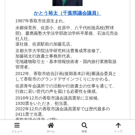
かとう裕太（千葉県議会議員）
1987年香取市佐原生まれ。
水郷保育所、佐原小、佐原中、八千代松陰高校(野球
部)、慶應義塾大学法学部政治学科卒業後、石油元売会
社入社。
退社後、佐原駅前の加藤瓦店。
京都大学大学院法学研究科法曹養成専攻修了。
加藤裕太行政書士事務所代表。
宅地建物取引士・基本情報技術者・国内旅行業務取扱
管理者。
2012年、香取市総合計画(後期基本計画)審議会委員と
して香取市のグランドデザインづくりにかかわる。
佐原青年会議所での活動や行政書士の仕事を通じて、
行政に若い世代の声を届ける必要性を痛感。
2018年12月の香取市議会議員選挙に立候補。
1930票をいただき、初当選。
2022年12月の香取市議会議員選挙では歴代最多の
2411票で当選。
香取市議会議員（2期）。
2025年3月の千葉県議会議員補欠選挙（香取市・神崎
町・多古町選挙区）に立候補。14,649票で当選。
メニュー
ホーム
検索
トップ