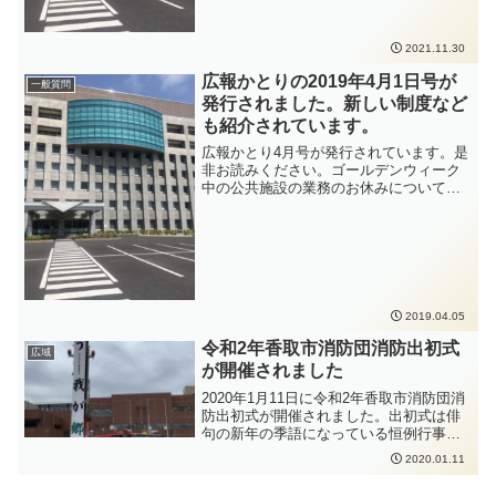
2021.11.30
広報かとりの2019年4月1日号が
一般質問
発行されました。新しい制度など
も紹介されています。
広報かとり4月号が発行されています。是
非お読みください。ゴールデンウィーク
中の公共施設の業務のお休みについての
情報も掲載されています。また、市民の
みなさんの安心安全に関連して、かとう
裕太の一般質問でも触れさせていただい
た、新しくなるハザードマップや、防災
行政用無線の戸別受信機についてなどの
情報も掲載されています。
2019.04.05
令和2年香取市消防団消防出初式
広域
が開催されました
2020年1月11日に令和2年香取市消防団消
防出初式が開催されました。出初式は俳
句の新年の季語になっている恒例行事で
す。千葉県知事表彰をはじめ、受賞され
2020.01.11
たみなさん、おめでとうございます。み
なさんの日頃の活動に敬意を表するとと