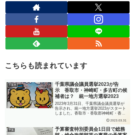
こちらも読まれています
千葉県議会議員選挙2023が告
千葉県
示 香取市・神崎町・多古町の候
補者は？ 統一地方選挙2023
2023年3月31日、千葉県議会議員選挙が
告示され、統一地方選挙2023がスタート
しました。香取市・香取郡神崎町・香取
郡多古町選挙区は、定数が2のところ、3
2023.03.31
人の候補者が立候補しました。千葉県議
会議員選挙2023の香取市・香取郡神崎
予算審査特別委員会1日目で総務
予算
町・香取郡多古町選挙区の候補者は、前