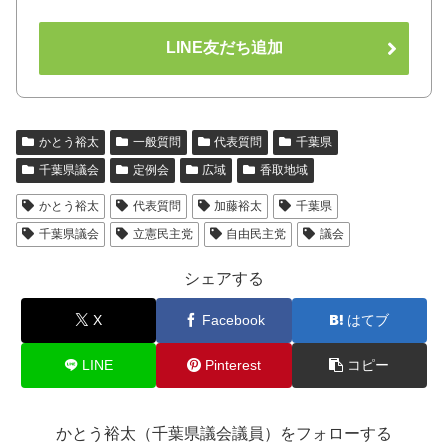
LINE友だち追加
かとう裕太
一般質問
代表質問
千葉県
千葉県議会
定例会
広域
香取地域
かとう裕太
代表質問
加藤裕太
千葉県
千葉県議会
立憲民主党
自由民主党
議会
シェアする
X
Facebook
はてブ
LINE
Pinterest
コピー
かとう裕太（千葉県議会議員）をフォローする