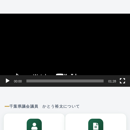
動
画
プ
レ
ー
ヤ
ー
00:00
01:28
千葉県議会議員 かとう裕太について