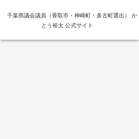
千葉県議会議員（香取市・神崎町・多古町選出） か
とう裕太 公式サイト
選挙
一般質問
か
伴う
香取市長選挙2022の開票結果 新
人の伊藤友則氏が初当選 投票率
49.09％
香取おみがわ医療センターの竣工
式に出席いたしました 新病院は9
月オープン
地
ポー
1